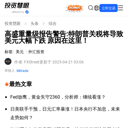
Bonus
立即交易
投资慧眼
头条
综合
高盛重量级报告警告:特朗普关税将导致
美元大幅下跌 原因在这里！
标签
:
美元
外汇投资
作者
:
FXStreet
更新于 2025-04-21 03:06
审核人
Mitrade
最热文章
Fed放鹰，黄金失守2360，分析师：继续看涨？
日美联手干预，日元汇率暴涨！日本央行不加息，未来
走势如何？