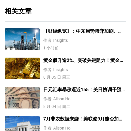
相关文章
【财经纵览】：中东局势博弈加剧、
WTI原油涨超4%，10年期美债收益率、
作者
Insights
美元反弹，道指终结五连涨！
1 小时前
黄金飙升逾2%、突破关键阻力！黄金、
WTI原油、美元指数、纳指100指数技术
作者
Insights
分析
8 月 05 日 周三
日元汇率暴涨逼近155！美日协调干预后
，未来上涨还是下跌？
作者
Alison Ho
8 月 04 日 周二
7月非农数据来袭！美联储9月能否加
息？黄金、美元行情一触即发
作者
Alison Ho