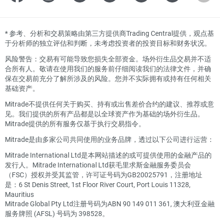
*
参考、分析和交易策略由第三方提供商Trading Central提供，观点基
于分析师的独立评估和判断，未考虑投资者的投资目标和财务状况。
风险警告：交易有可能导致您损失全部资金。场外衍生品交易并不适
合所有人。敬请在使用我们的服务前仔细阅读我们的法律文件，并确
保在交易前充分了解所涉及的风险。您并不实际拥有或持有任何相关
基础资产。
Mitrade不提供任何关于购买、持有或出售差价合约的建议、推荐或意
见。我们提供的所有产品都是以全球资产作为基础的场外衍生品。
Mitrade提供的所有服务仅基于执行交易指令。
Mitrade是由多家公司共同使用的业务品牌，透过以下公司进行运营：
Mitrade International Ltd是本网站描述的或可提供使用的金融产品的
发行人。Mitrade International Ltd获毛里求斯金融服务委员会
（FSC）授权并受其监管，许可证号码为GB20025791，注册地址
是：6 St Denis Street, 1st Floor River Court, Port Louis 11328,
Mauritius
Mitrade Global Pty Ltd注册号码为ABN 90 149 011 361, 澳大利亚金融
服务牌照 (AFSL) 号码为 398528。