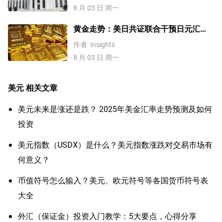
8 月 03 日 周一
黄金走势：美日共证联合干预日元汇
率、美元失守100！金价缘何难涨？
作者
Insights
8 月 03 日 周一
美元
相关文章
美元未来是涨还是跌？ 2025年美金汇率走势预测及如何
投资
美元指数（USDX）是什么？美元指数涨跌对交易市场有
何意义？
币值符号怎么输入？美元、欧元符号等各国货币符号表
大全
外汇（保证金）投资入门教学：5大要点，心得分享