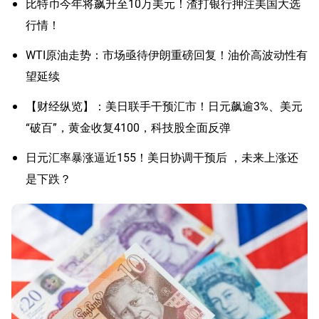
比特币今年将飙升至10万美元！渣打银行押注美国大选
行情！
WTI原油走势：市场亟待伊朗重磅回复！油价高波动性有
望延续
【财经纵览】：美日联手干预汇市！日元飙逾3%、美元
“破百”，黄金收复4100，科技股全面反弹
日元汇率暴涨逼近155！美日协调干预后 ，未来上涨还
是下跌？