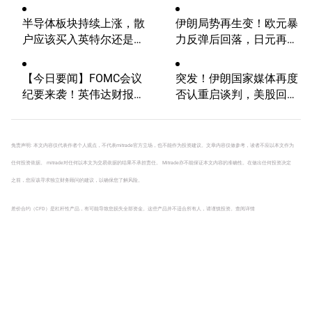
半导体板块持续上涨，散
伊朗局势再生变！欧元暴
户应该买入英特尔还是
力反弹后回落，日元再度
AMD？
逼近160【外汇周报】
【今日要闻】FOMC会议
突发！伊朗国家媒体再度
纪要来袭！英伟达财报将
否认重启谈判，美股回调
出炉，AI概念股普涨
风险不容忽视！
免责声明: 本文内容仅代表作者个人观点，不代表mitrade官方立场，也不能作为投资建议。文章内容仅做参考，读者不应以本文作为
任何投资依据。 mitrade对任何以本文为交易依据的结果不承担责任。 Mitrade亦不能保证本文内容的准确性。在做出任何投资决定
之前，您应该寻求独立财务顾问的建议，以确保您了解风险。
差价合约（CFD）是杠杆性产品，有可能导致您损失全部资金。这些产品并不适合所有人，请谨慎投资。
查阅详情