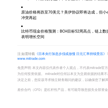
涨！
原油价格将跌至70美元？美伊协议即将达成，但小
冲突再起
比特币现金价格预测：BCH目标52周高点，链上数
表明增长空间
注:如需转载
《日本央行加息步伐或放慢 日元汇率持续受压》
www.mitrade.com
免责声明: 本文内容仅代表作者个人观点，不代表mitrad
为任何投资依据。 mitrade对任何以本文为交易依据的结果不
决定之前，您应该寻求独立财务顾问的建议，以确保您了解
差价合约（CFD）是杠杆性产品，有可能导致您损失全部资