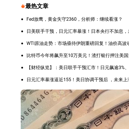
最热文章
Fed放鹰，黄金失守2360，分析师：继续看涨？
日美联手干预，日元汇率暴涨！日本央行不加息，
WTI原油走势：市场亟待伊朗重磅回复！油价高波
比特币今年将飙升至10万美元！渣打银行押注美
【财经纵览】：美日联手干预汇市！日元飙逾3%、美
日元汇率暴涨逼近155！美日协调干预后 ，未来