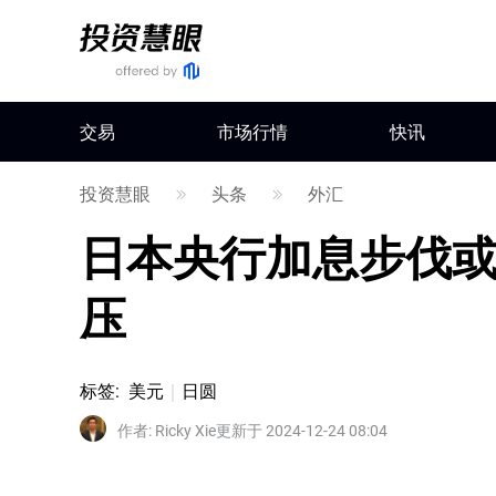
交易
市场行情
快讯
投资慧眼
头条
外汇
日本央行加息步伐或
压
标签
:
美元
日圆
作者
:
Ricky Xie
更新于 2024-12-24 08:04