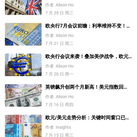
or下跌？
作者
Alison Ho
7 月 29 日 周三
欧央行7月会议前瞻：利率维持不变！但
9月可能加息？
作者
Alison Ho
7 月 21 日 周二
欧央行会议来袭！叠加美伊战争，欧元
何去何从？【外汇周报】
作者
Alison Ho
7 月 20 日 周一
英镑飙升创两个月新高！美元指数回
调，通胀降温打压美联储加息
作者
Alison Ho
7 月 16 日 周四
欧元/美元走势分析：关键时间窗口已
至，欧元/美元或迎上涨契机！
作者
Insights
7 月 15 日 周三