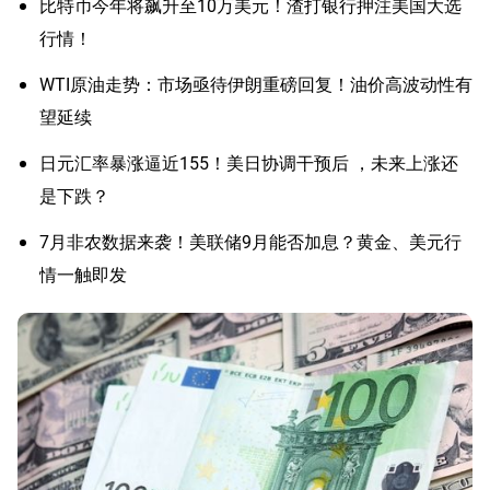
比特币今年将飙升至10万美元！渣打银行押注美国大选
行情！
WTI原油走势：市场亟待伊朗重磅回复！油价高波动性有
望延续
日元汇率暴涨逼近155！美日协调干预后 ，未来上涨还
是下跌？
7月非农数据来袭！美联储9月能否加息？黄金、美元行
情一触即发