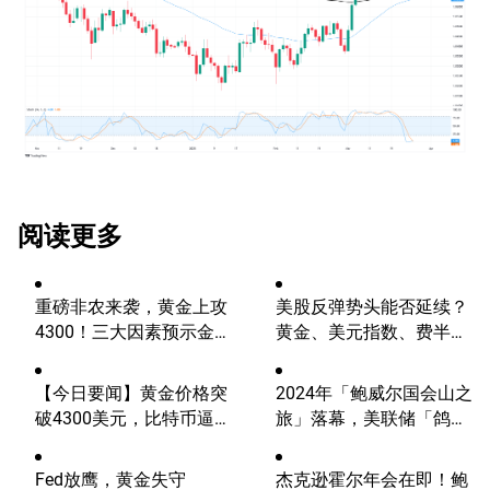
阅读更多
重磅非农来袭，黄金上攻
美股反弹势头能否延续？
4300！三大因素预示金价
黄金、美元指数、费半指
升势有望延续
数、纳指100技术分析
【今日要闻】黄金价格突
2024年「鲍威尔国会山之
破4300美元，比特币逼近
旅」落幕，美联储「鸽
6.5万，关注伊朗谈判
派」当头，华尔街欢呼！
Fed放鹰，黄金失守
杰克逊霍尔年会在即！鲍