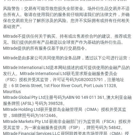
风险警告：交易有可能导致您损失全部资金。场外衍生品交易并不适
合所有人。敬请在使用我们的服务前仔细阅读我们的法律文件，并确
保在交易前充分了解所涉及的风险。您并不实际拥有或持有任何相关
基础资产。
Mitrade不提供任何关于购买、持有或出售差价合约的建议、推荐或意
见。我们提供的所有产品都是以全球资产作为基础的场外衍生品。
Mitrade提供的所有服务仅基于执行交易指令。
Mitrade是由多家公司共同使用的业务品牌，透过以下公司进行运营：
Mitrade International Ltd是本网站描述的或可提供使用的金融产品的
发行人。Mitrade International Ltd获毛里求斯金融服务委员会
（FSC）授权并受其监管，许可证号码为GB20025791，注册地址
是：6 St Denis Street, 1st Floor River Court, Port Louis 11328,
Mauritius
Mitrade Global Pty Ltd注册号码为ABN 90 149 011 361, 澳大利亚金融
服务牌照 (AFSL) 号码为 398528。
Mitrade Holding Ltd获开曼群岛金融管理局（CIMA）授权并受其监
管，SIB牌照号码为1612446。
Mitrade Markets Pty Ltd 获南非金融部门行为监管局（FSCA）授权并
受其监管，为一家金融服务提供商（FSP），牌照号码为 54842。
Mitrade Financial Services LLC 获阿联酋资本市场管理局（CMA）授