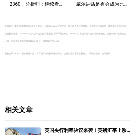
2360，分析师：继续看
威尔讲话是否会成为比特
涨？
币的致命一击？
免责声明: 本文内容仅代表作者个人观点，不代表mitrade官方立场，也不能作为投资建议。文章内容仅做参考，读者不应以本文作为
任何投资依据。 mitrade对任何以本文为交易依据的结果不承担责任。 Mitrade亦不能保证本文内容的准确性。在做出任何投资决定
之前，您应该寻求独立财务顾问的建议，以确保您了解风险。
差价合约（CFD）是杠杆性产品，有可能导致您损失全部资金。这些产品并不适合所有人，请谨慎投资。
查阅详情
相关文章
英国央行利率决议来袭！英镑汇率上涨