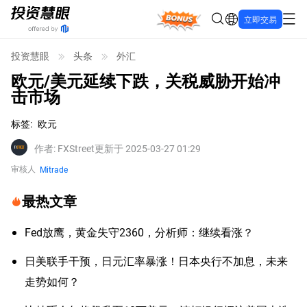
Bonus
立即交易
投资慧眼
头条
外汇
欧元/美元延续下跌，关税威胁开始冲
击市场
标签
:
欧元
作者
:
FXStreet
更新于 2025-03-27 01:29
审核人
Mitrade
最热文章
Fed放鹰，黄金失守2360，分析师：继续看涨？
日美联手干预，日元汇率暴涨！日本央行不加息，未来
走势如何？