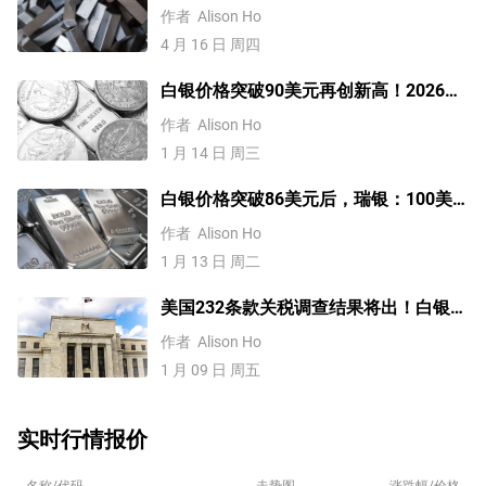
危机，未来有望突破4000美元？
作者
Alison Ho
4 月 16 日 周四
白银价格突破90美元再创新高！2026年
有望涨至300美元？
作者
Alison Ho
1 月 14 日 周三
白银价格突破86美元后，瑞银：100美
元不是梦！
作者
Alison Ho
1 月 13 日 周二
美国232条款关税调查结果将出！白银、
铂金和钯金迎巨震？
作者
Alison Ho
1 月 09 日 周五
实时行情报价
名称/代码
走势图
涨跌幅/价格