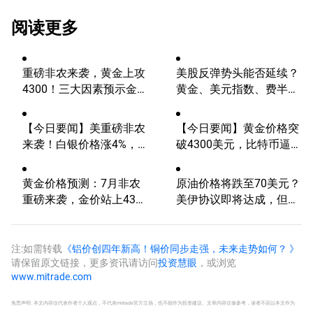
阅读更多
重磅非农来袭，黄金上攻
美股反弹势头能否延续？
4300！三大因素预示金价
黄金、美元指数、费半指
升势有望延续
数、纳指100技术分析
【今日要闻】美重磅非农
【今日要闻】黄金价格突
来袭！白银价格涨4%，
破4300美元，比特币逼近
黄金创一个多月新高
6.5万，关注伊朗谈判
黄金价格预测：7月非农
原油价格将跌至70美元？
重磅来袭，金价站上4300
美伊协议即将达成，但小
美元后还能涨吗？
心冲突再起
注:如需转载
《铝价创四年新高！铜价同步走强，未来走势如何？ 》
请保留原文链接，更多资讯请访问
投资慧眼
，或浏览
www.mitrade.com
免责声明: 本文内容仅代表作者个人观点，不代表mitrade官方立场，也不能作为投资建议。文章内容仅做参考，读者不应以本文作为