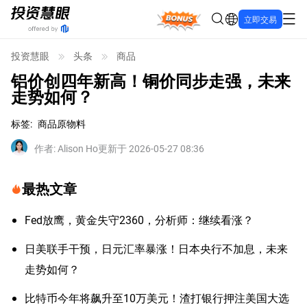
Bonus
立即交易
投资慧眼
头条
商品
铝价创四年新高！铜价同步走强，未来
走势如何？
标签
:
商品原物料
作者
:
Alison Ho
更新于 2026-05-27 08:36
最热文章
Fed放鹰，黄金失守2360，分析师：继续看涨？
日美联手干预，日元汇率暴涨！日本央行不加息，未来
走势如何？
比特币今年将飙升至10万美元！渣打银行押注美国大选