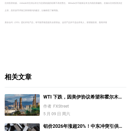
任何投资依据。 mitrade对任何以本文为交易依据的结果不承担责任。 Mitrade亦不能保证本文内容的准确性。在做出任何投资决定
之前，您应该寻求独立财务顾问的建议，以确保您了解风险。
差价合约（CFD）是杠杆性产品，有可能导致您损失全部资金。这些产品并不适合所有人，请谨慎投资。
查阅详情
相关文章
WTI 下跌，因美伊协议希望和霍尔木兹
前景对油价构成压力
作者
FXStreet
5 月 09 日 周六
铝价2026年涨超20%！中东冲突引供应