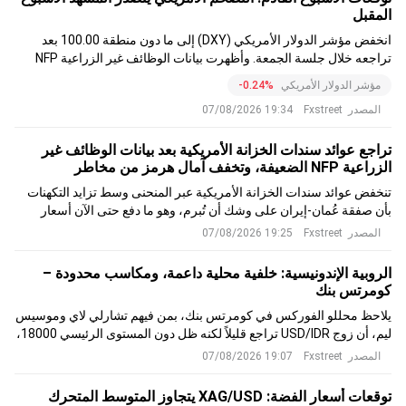
المقبل
انخفض مؤشر الدولار الأمريكي (DXY) إلى ما دون منطقة 100.00 بعد
تراجعه خلال جلسة الجمعة. وأظهرت بيانات الوظائف غير الزراعية NFP
لشهر يوليو/تموز أن الاقتصاد الأمريكي فقد 23 ألف وظيفة مقابل توقعات
مؤشر الدولار الأمريكي
-0.24%
بزيادة قدرها 80 ألف، مع تعديل قراءة يونيو/حزيران بالخفض إلى 20 ألف،
المصدر
Fxstreet
19:34 07/08/2026
وتباطؤ متوسط الأجور في الساعة إلى 3.2٪ على أساس سنوي
تراجع عوائد سندات الخزانة الأمريكية بعد بيانات الوظائف غير
الزراعية NFP الضعيفة، وتخفف آمال هرمز من مخاطر
الاحتياطي الفيدرالي Fed
تنخفض عوائد سندات الخزانة الأمريكية عبر المنحنى وسط تزايد التكهنات
بأن صفقة عُمان-إيران على وشك أن تُبرم، وهو ما دفع حتى الآن أسعار
الطاقة إلى الانخفاض، بينما يستوعب المستثمرون أيضًا تقرير الوظائف غير
المصدر
Fxstreet
19:25 07/08/2026
الزراعية "السيئ" في الولايات المتحدة.
الروبية الإندونيسية: خلفية محلية داعمة، ومكاسب محدودة –
كومرتس بنك
يلاحظ محللو الفوركس في كومرتس بنك، بمن فيهم تشارلي لاي وموسيس
ليم، أن زوج USD/IDR تراجع قليلاً لكنه ظل دون المستوى الرئيسي 18000،
حيث دعمت أسعار النفط العالمية الأضعف وبيانات الناتج المحلي الإجمالي
المصدر
Fxstreet
19:07 07/08/2026
الإندونيسي للربع الثاني الأقوى الروبية.
توقعات أسعار الفضة: XAG/USD يتجاوز المتوسط المتحرك