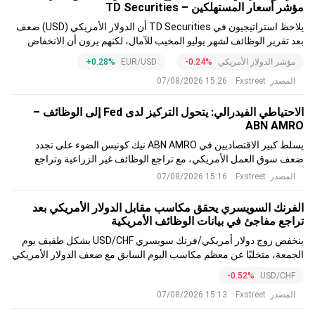
مؤشر أسعار المستهلكين – TD Securities
يلاحظ استراتيجيون في TD Securities أن الدولار الأمريكي (USD) ضعف
بعد تقرير الوظائف لشهر يوليو المخيب للآمال، لكنهم يرون أن الانخفاض
مقابل عملات G10 سيكون محدودًا ما لم يؤدي تراجع التضخم الأمريكي إلى
مؤشر الدولار الأمريكي
-0.24%
EUR/USD
+0.28%
خفض توقعات رفع الفائدة من قبل بنك الاحتياطي الفيدرالي Fed بشكل
المصدر
Fxstreet
15:26 07/08/2026
أكبر
الاحتياطي الفيدرالي: يتحول التركيز لدى Fed إلى الوظائف –
ABN AMRO
يسلط كبير الاقتصاديين في ABN AMRO نيك كونيس الضوء على تجدد
ضعف سوق العمل الأمريكي، مع تراجع الوظائف غير الزراعية وتراجع
بيانات التوظيف الأسري. ويشير إلى أن معدل البطالة انخفض مع هبوط
المصدر
Fxstreet
15:16 07/08/2026
معدل المشاركة في القوى العاملة إلى أدنى مستوياته منذ عدة عقود، مما
يشير إلى ضعف دوري
الفرنك السويسري يحقق مكاسب مقابل الدولار الأمريكي بعد
تراجع مفاجئ في بيانات الوظائف الأمريكية
ينخفض زوج دولار أمريكي/فرنك سويسري USD/CHF بشكل طفيف يوم
الجمعة، متخليًا عن معظم مكاسب اليوم السابق مع ضعف الدولار الأمريكي
(USD) عقب مفاجأة هبوطية في تقرير الوظائف غير الزراعية NFP في
-0.52%
USD/CHF
الولايات المتحدة. في وقت كتابة هذا التقرير، يتم تداول الزوج حول منطقة
المصدر
Fxstreet
15:13 07/08/2026
0.8080، منخفضًا بنسبة 0.53٪ خلال اليوم