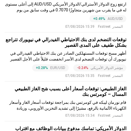
ارتفع زوج الدولار الأسترالي/الدولار الأمريكي AUD/USD إلى أعلى مستوى
له في ما يقرب من شهرين متجاوزًا 0.7070 في وقت سابق من يوم
الجمعة، عقب صدور تقرير الوظائف غير الزراعية (NFP) في الولايات
+0.49%
AUD/USD
المتحدة. ولا يعود هذا التحرك إلى أي شيء يتعلق بأستراليا.
المصدر
Fxstreet
15:39 07/08/2026
توقعات التضخم لدى بنك الاحتياطي الفيدرالي في نيويورك تتراجع
بشكل طفيف على المدى القصير
أظهر مسح توقعات المستهلكين الصادر عن بنك الاحتياطي الفيدرالي في
نيويورك أن توقعات التضخم لدى الأسر انخفضت قليلاً على الأجل القصير
وظلت دون تغيير على الأجل المتوسط والأطول. وتراجعت توقعات التضخم
مؤشر الدولار الأمريكي
-0.24%
EUR/USD
+0.28%
لمدة عام واحد من 3.7٪ في يونيو إلى 3.6٪ في يوليو
المصدر
Fxstreet
15:35 07/08/2026
الغاز الطبيعي: توقعات أسعار أعلى بسبب شح الغاز الطبيعي
المسال – كومرتس بنك
قام نورمان ليبكه في كومرتس بنك بمراجعة توقعات أسعار الغاز وأسعار
الكهرباء الألمانية بالرفع، مشيرًا إلى تشديد التخزين الأوروبي، وزيادة
الاعتماد على الغاز الطبيعي المسال والقيود الهيكلية على الصادرات
المصدر
Fxstreet
15:34 07/08/2026
القطرية. ويضيف التخلص التدريجي من الغاز الروسي اعتبارًا من 2027
مخاطر صعودية.
الدولار الأمريكي: تماسك مدفوع ببيانات الوظائف مع اقتراب