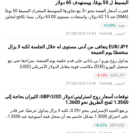
البسيط ل 50 يومًا، ويستهدف 65 دولار
قفزت أسعار الفضة بنحو ٪3 مع تجاوزها المتوسط المتحرك البسيط 50 يومًا
(SMA) عند 62.13 دولار، واستعادت مستوى 63.00 دولار، بينما تكافح لتجاوز
المقاومة الرئيسية عند 63.28 دولار، قمة 6 يوليو.
فضة
+3.33%
المصدر
Fxstreet
19:04 07/08/2026
EUR/JPY يتعافى من أدنى مستوى له خلال الجلسة لكنه لا يزال
منخفضًا يوم الجمعة
يتداول زوج يورو / ين ياباني على قدم خلفية يوم الجمعة، متراجعا حتى مع
تسجيل اليورو (EUR) مكاسب قوية مقابل الدولار الأمريكي (USD).
وارتفعت العملة اليابانية بشكل مفاجئ قرب بداية الجلسة الأمريكية بعد
-0.10%
EUR/JPY
تقرير توظيف أمريكي ضعيف بشكل مفاجئ.
المصدر
Fxstreet
18:49 07/08/2026
توقعات أسعار زوج استرليني/دولار GBP/USD: الثيران بحاجة إلى
1.3560 لفتح الطريق نحو 1.3600
يرتفع الجنيه الإسترليني بنحو ٪0.29، لكنه لا يزال يتداول عرضيًا، غير قادر
على اختراق 1.3500 بشكل حاسم بعد أن سجل قمة أسبوعية عند 1.3506،
وتراجع إلى منطقة 1.3490.
+0.27%
GBP/USD