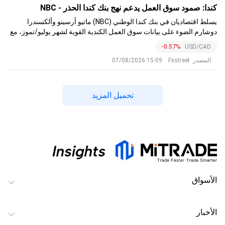
كندا: صمود سوق العمل يدعم نهج بنك كندا الحذر - NBC
يسلط اقتصاديان في بنك كندا الوطني (NBC) ماتيو أرسينو وألكسندرا
دوشارم الضوء على بيانات سوق العمل الكندية القوية لشهر يوليو/تموز، مع
إضافة 75.1 ألف وظيفة، وانخفاض معدل البطالة، وارتفاع التوظيف في
-0.57%
USD/CAD
القطاع الخاص.
المصدر
Fxstreet
15:09 07/08/2026
تحميل المزيد
الأسواق
الأخبار