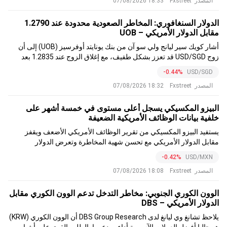
المصدر
Fxstreet
18:33 07/08/2026
الدولار السنغافوري: المخاطر الصعودية محدودة عند 1.2790
مقابل الدولار الأمريكي – UOB
أشار كويك سير ليانج ولي سو آن من بنك يونايتد أوفرسيز (UOB) إلى أن
زوج USD/SGD قد تعزز بشكل طفيف، مع إغلاق الزوج عند 1.2835 بعد
اختبار كل من 1.2800 و1.2840. ويُفضل الزخم على المدى القصير الآن
-0.44%
USD/SGD
ارتفاعًا طفيفًا، رغم أن المقاومة القوية عند 1.2850 من المتوقع أن تحد من
المصدر
Fxstreet
18:32 07/08/2026
المكاسب
البيزو المكسيكي يسجل أعلى مستوى في خمسة أشهر على
خلفية بيانات الوظائف الأمريكية الضعيفة
يستفيد البيزو المكسيكي من تقرير الوظائف الأمريكي الأضعف ويقفز
مقابل الدولار الأمريكي مع تحسن شهية المخاطرة وتعرض الدولار
الأمريكي لضغوط بسبب التكهنات بأن بنك الاحتياطي الفيدرالي قد لا يرفع
-0.42%
USD/MXN
أسعار الفائدة في 2026. ويتداول زوج USD/MXN عند 17.18، بعد أن سجل
المصدر
Fxstreet
18:08 07/08/2026
أدنى مستوياته في 5 أشهر عند 17.09.
الوون الكوري الجنوبي: مخاطر التدخل تدعم الوون الكوري مقابل
الدولار الأمريكي – DBS
يلاحظ تشانغ وي ليانغ لدى DBS Group Research أن الوون الكوري (KRW)