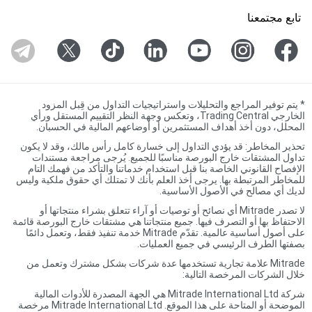
تابع مجتمعنا
*
يتم توفير المراجع والتحليلات واستراتيجيات التداول من قِبل المزود
الخارجي Trading Central، وتعكس وجهة النظر التقييم المستقل ورأي
المحلل، دون أخذ أهداف المستثمرين أو أوضاعهم المالية في الحسبان.
تحذير المخاطر: قد يؤدي التداول إلى خسارة كامل رأس مالك، وقد لا يكون
تداول المشتقات خارج البورصة مناسبًا للجميع. يُرجى مراجعة مستندات
الإفصاح القانوني الخاصة بنا قبل استخدام خدماتنا والتأكد من فهمك التام
للمخاطر المرتبطة بها. يرجى أخذ العلم بأنك لا تمتلك أي حقوق ملكية وليس
لديك أي مصالح في الأصول الأساسية.
لا تصدر Mitrade أي نصائح أو توصيات أو آراء تتعلق بشراء منتجاتها أو
الاحتفاظ بها أو التصرف فيها. جميع منتجاتنا هي مشتقات خارج البورصة قائمة
على أصول أساسية عالمية. تقدّم Mitrade خدمة تنفيذ فقط، وتعمل دائمًا
بصفتها الطرف الرئيسي في جميع العمليات.
Mitrade علامة تجارية تستخدمها عدة شركات بشكل مشترك وتعمل من
خلال الشركات المرخصة التالية:
شركة Mitrade International Ltd هي الجهة المصدرة للأدوات المالية
الموضحة أو المتاحة على هذا الموقع. Mitrade International Ltd مرخصة