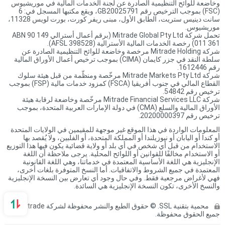
وخاضعة للوائح التنظيمية الصادرة عن لجنة الخدمات المالية في موريشيوس
(FSC) بموجب الترخيص رقم GB20025791، ويقع مكتبها المسجل في: 6
سانت دينيس ستريت، الطابق الأول، مبنى ريفر كورت، بورت لويس 11328،
موريشيوس.
تحمل شركة Mitrade Global Pty Ltd (برقم أعمال أسترالي ABN 90 149
011 361) رخصة الخدمات المالية الأسترالية (AFSL 398528).
شركة Mitrade Holding مرخصة وخاضعة للوائح التنظيمية الصادرة عن
سلطة النقد في جزر كايمان (CIMA) بموجب ترخيص أعمال الأوراق المالية
رقم 1612446.
شركة Mitrade Markets Pty Ltd مرخّصة ومنظّمة من قبل هيئة سلوك
القطاع المالي في جنوب أفريقيا (FSCA) كمزود خدمات مالية (FSP) بموجب
ترخيص رقم 54842.
شركة Mitrade Financial Services LLC مرخّصة وخاضعة لرقابة هيئة
الأوراق المالية والسلع (CMA) في دولة الإمارات العربية المتحدة، بموجب
ترخيص رقم 20200000397.
المعلومات الواردة في هذا الموقع غير موجهة للمقيمين في الولايات المتحدة
أو كندا أو اليابان أو نيوزيلندا أو المملكة المتحدة، أو الفلبين، ولا يُقصد بها
الاستخدام من قبل أي شخص في أي بلد أو ولاية قضائية يكون فيها هذا التوزيع
أو الاستخدام مخالفًا للقوانين أو اللوائح المحلية. يرجى ملاحظة أن اللغة
الإنجليزية هي اللغة الأساسية المعتمدة في خدماتنا، وهي اللغة القانونية
المعتمدة في جميع الشروط والاتفاقيات. أما النسخ المتوفرة بلغات أخرى،
فهي لأغراض مرجعية فقط. وفي حال وجود أي تعارض بين النسخة الإنجليزية
والنسخ الأخرى، تكون النسخة الإنجليزية هي السائدة.
محمية بتقنية SSL. © حقوق الطبع والنشر محفوظة لشركة Mitrade.
جميع الحقوق محفوظة.