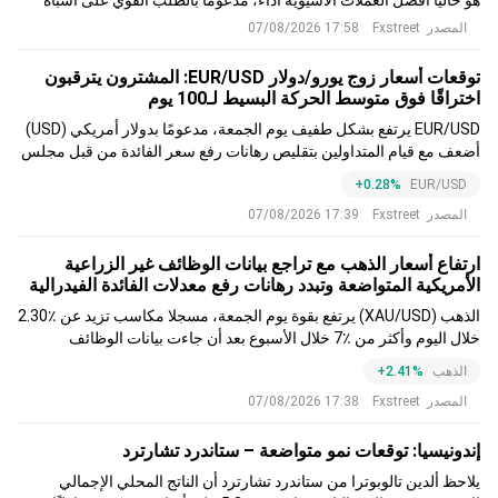
هو حاليا أفضل العملات الآسيوية أداء، مدعوما بالطلب القوي على أشباه
الموصلات والتنسيق المبلغ عنه بشأن تدخلات سوق الصرف الأجنبي بين
المصدر
Fxstreet
17:58 07/08/2026
كوريا والولايات المتحدة واليابان.
توقعات أسعار زوج يورو/دولار EUR/USD: المشترون يترقبون
اختراقًا فوق متوسط الحركة البسيط لـ100 يوم
EUR/USD يرتفع بشكل طفيف يوم الجمعة، مدعومًا بدولار أمريكي (USD)
أضعف مع قيام المتداولين بتقليص رهانات رفع سعر الفائدة من قبل مجلس
الاحتياطي الفيدرالي (Fed) عقب تقرير الوظائف غير الزراعية الأمريكية
+0.28%
EUR/USD
(NFP) المخيب للآمال. في وقت كتابة هذا التقرير، يتداول الزوج حول
المصدر
Fxstreet
17:39 07/08/2026
1.1562، متأرجحًا بالقرب من أعلى مستوى له في سبعة أسابيع
ارتفاع أسعار الذهب مع تراجع بيانات الوظائف غير الزراعية
الأمريكية المتواضعة وتبدد رهانات رفع معدلات الفائدة الفيدرالية
الذهب (XAU/USD) يرتفع بقوة يوم الجمعة، مسجلا مكاسب تزيد عن ٪2.30
خلال اليوم وأكثر من ٪7 خلال الأسبوع بعد أن جاءت بيانات الوظائف
الأمريكية مختلطة، مع قراءة أضعف للوظائف غير الزراعية بينما ظل معدل
الذهب
+2.41%
البطالة مستقرا.
المصدر
Fxstreet
17:38 07/08/2026
إندونيسيا: توقعات نمو متواضعة – ستاندرد تشارترد
يلاحظ ألدين تالوبوترا من ستاندرد تشارترد أن الناتج المحلي الإجمالي