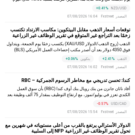
+0.41%
NZD/USD
المصدر
Fxstreet
16:04 07/08/2026
توقعات أسعار الذهب مقابل البيتكوين: مكاسب الارتداد تكتسب
زخمًا بعد التراجع غير المتوقع في تقرير الوظائف غير الزراعية
NFP
الذهب (زوج الذهب/الدولار XAU/USD) يكتسب زخمًا يوم الجمعة، ويتداول
فوق 4350 دولار بعد أن أصدر مكتب إحصاءات العمل الأمريكي (BLS)
تقرير الوظائف غير الزراعية (NFP). وتظهر البيتكوين (BTC) علامات على
الذهب
+2.41%
بتكوين
+0.06%
تعافٍ مستقر فوق 65000 دولار، مدعومة بتزايد معنويات الرغبة في
المصدر
Fxstreet
16:02 07/08/2026
المخاطرة.
كندا: تحسن تدريجي مع مخاطر الرسوم الجمركية – RBC
أفاد ناثان جانزن من بنك رويال بنك أوف كندا (RBC) بأن سوق العمل
الكندي تعزز في يوليو/تموز، مع ارتفاع التوظيف بمقدار 75 ألف وظيفة بعد
زيادات قوية في مايو/أيار ويونيو/حزيران وتراجع معدل البطالة إلى 6.4٪.
-0.57%
USD/CAD
المصدر
Fxstreet
15:54 07/08/2026
الدولار الأسترالي يرتفع بالقرب من أعلى مستوياته في شهرين مع
تحول تقرير الوظائف غير الزراعية NFP إلى السلبية