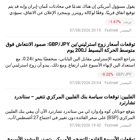
يقول مسؤول أمريكي إن هناك تقدمًا في محادثات عُمان-إيران وإنه قد يتم
توقيع اتفاق قريبًا، وفقًا لوكالة رويترز. وبمجرد الإعلان عن الاتفاق، سيؤدي
ذلك إلى استئناف الشحن التجاري، وسترفع الولايات المتحدة الحصار.
برنت
-1.67%
المصدر
Fxstreet
20:19 07/08/2026
توقعات أسعار زوج استرليني/ين GBP/JPY: صمود الانتعاش فوق
متوسط الحركة البسيط لـ200 يوم
يتراجع الجنيه الإسترليني مقابل الين الياباني، منخفضًا بنحو ٪0.24، مع
استعداد الين لإنهاء الأسبوع على ارتفاع. ومع ذلك، يبدو أن زوج استرليني/ين
GBP/JPY في طريقه لإنهاء الأسبوع بمكاسب طفيفة، ويتداول عند 212.64.
-0.22%
GBP/JPY
المصدر
Fxstreet
20:04 07/08/2026
الفلبين: توقعات سياسة بنك الفلبين المركزي تتغير – ستاندرد
تشارترد
يتوقع جوناثان كوه وإدوارد لي من ستاندرد تشارترد الآن أن يبقي بنك الفلبين
المركزي (BSP) على سعر الفائدة دون تغيير في اجتماع 27 أغسطس/آب،
متخليين عن رفع كانا يتوقعانه سابقا
المصدر
Fxstreet
19:42 07/08/2026
توقعات الأسبوع القادم: التضخم الأمريكي يتصدر المشهد الأسبوع