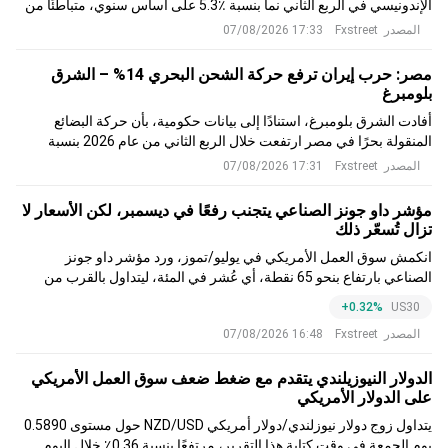
الإندونيسي في الربع الثاني نما بنسبة ٪5.3 على أساس سنوي، متباطئًا من
٪5.6 لكنه تجاوز التوقعات. وتدفع بيانات النصف الأول الأقوى من المتوقع
المصدر
Fxstreet
17:33 07/08/2026
البنك إلى رفع توقعاته للناتج المحلي الإجمالي لعام 2026 إلى ٪5.3.
مصر: حرب إيران ترفع حركة الشحن البحري 14% – الشرق
بلومبرغ
أفادت الشرق بلومبرغ، استنادًا إلى بيانات حكومية، بأن حركة البضائع
المنقولة بحرًا في مصر ارتفعت خلال الربع الثاني من عام 2026 بنسبة
14.2% على أساس سنوي إلى 61 مليون طن، مقابل 53.4 مليون طن في
المصدر
Fxstreet
17:31 07/08/2026
الفترة نفسها من العام الماضي، وسط اضطرابات التجارة العالمية الناجمة
عن حرب إيران التي دفعت شركات الشحن إلى ال
مؤشر داو جونز الصناعي يتجنب رفعًا في ديسمبر، لكن الأسعار لا
تزال تُسعّر ذلك
انكمش سوق العمل الأمريكي في يوليو/تموز، ورد مؤشر داو جونز
الصناعي بارتفاع بنحو 65 نقطة، أي عُشر في المئة، ليتداول بالقرب من
54000 خلال فترة ما بعد الظهر
+0.32%
US30
المصدر
Fxstreet
16:48 07/08/2026
الدولار النيوزيلندي يتقدم مع ضغط ضعف سوق العمل الأمريكي
على الدولار الأمريكي
يتداول زوج دولار نيوزلندي/دولار أمريكي NZD/USD حول مستوى 0.5890
يوم الجمعة في وقت كتابة هذا التقرير، مرتفعًا بنسبة 0.36٪ خلال اليوم.