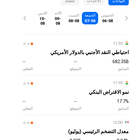
البيانات
الأحداث
عطلة
الأحد
الاثنين
الخميس
الجمعة
السبت
10-
09-
08-08
07-08
06-08
08
08
11:30
احتياطي النقد الأجنبي بالدولار الأمريكي
--
--
682.35B
السابق
المتوقع
الفعلي
11:30
نمو الاقتراض البنكي
--
--
17.7%
السابق
المتوقع
الفعلي
12:00
معدل التضخم الرئيسي (يوليو)