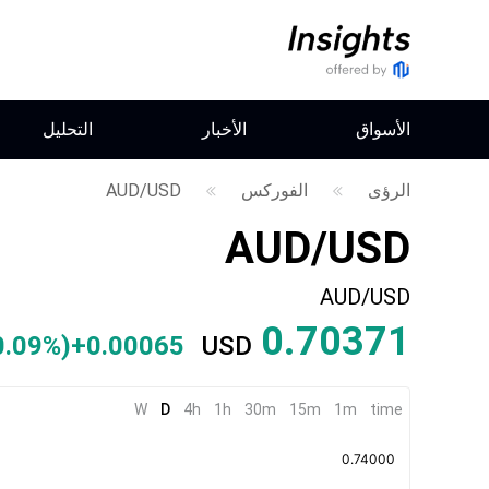
الأسواق
الأخبار
التحليل
الرؤى
الفوركس
AUD/USD
AUD/USD
AUD/USD
0.70371
0.09%
)
+0.00065
USD
W
D
4h
1h
30m
15m
1m
time