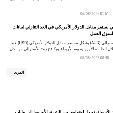
كثيرًا مع بقاء الدولار الأسترالي (AUD) هادئًا عقب صدور بيانات الميزان التجاري
01:51 06/08/2026
ي يستقر مقابل الدولار الأمريكي في العد التنازلي لبيانات
يتداول الدولار الأسترالي (AUD) بشكل مستقر مقابل الدولار الأمريكي (USD) عند
لي 0.7050 خلال الجلسة الأوروبية يوم الأربعاء. ويكافح زوج الأسترالي من أجل
الاتجاه حيث ينتظر المستثمرون بيانات التغير في التوظيف في القطاع الخاص ADP
08:45 05/08/2026
في الولايات المتحدة (US) لشهر يوليو، والتي سيتم نشرها في الساعة 12:15 بتوقيت
المزيد
 الأسواق تحول اهتمامها من الشرق الأوسط إلى بيانات