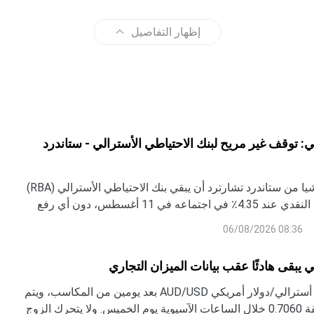
إظهار التفاصيل
لي: توقف غير مريح لبنك الاحتياطي الأسترالي - ستاندرد
يتوقع نيكولاس تشيا من ستاندرد تشارترد أن يبقي بنك الاحتياطي الأسترالي (RBA)
على سعر الفائدة النقدي عند 4.35٪ في اجتماعه في 11 أغسطس، دون أي رفع
 وقد تراجع التضخم الأساسي في الربع الثاني وتراجعت التوقعات
08:36 06/08/2026
نما ضعف سوق العمل.
لي يبقى هادئًا عقب بيانات الميزان التجاري
يستقر زوج دولار أسترالي/دولار أمريكي AUD/USD بعد يومين من المكاسب، ويتم
تداوله حول منطقة 0.7060 خلال الساعات الآسيوية يوم الخميس. ولا يتحرك الزوج