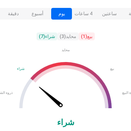
ساعتين
4 ساعات
يوم
أسبوع
دقيقة
بيع
(
1
)
محايد
(
3
)
شراء
(
7
)
محايد
بيع
شراء
 البيع
ذروة الش
شراء