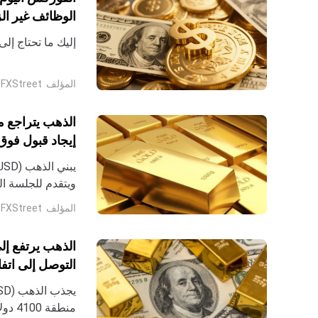
الوظائف غير الزرا
إليك ما تحتاج إلى مع
المؤلف
FXStreet
الذهب يتراجع م
إيجاد قبول فوق 4300 دولا
حزيران خلال الجل
المؤلف
FXStreet
الذهب يرتفع إل
التوصل إلى اتف
البنك الاحتياطي ا
منطق