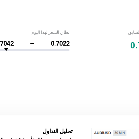
لسابق
نطاق السعر لهذا اليوم
.7042
0.7022
0
تحليل التداول