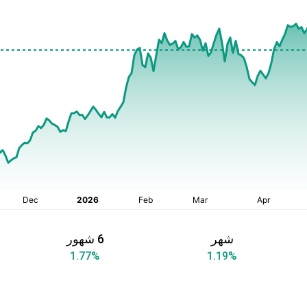
شهر
6 شهور
1.77
%
1.19
%