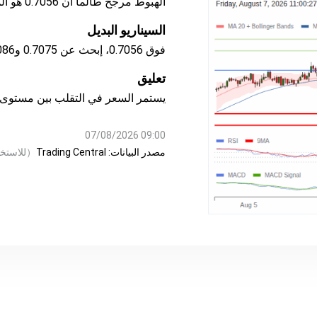
الهبوط مرجح طالما أن 0.7056 هو المقاومة، مع 0.7013 و0.7002 كأهداف
السيناريو البديل
فوق 0.7056، إبحث عن 0.7075 و0.7086.
تعليق
يستمر السعر في التقلب بين مستوى 
09:00 07/08/2026
مصدر البيانات:
Trading Central
（
للاستخ