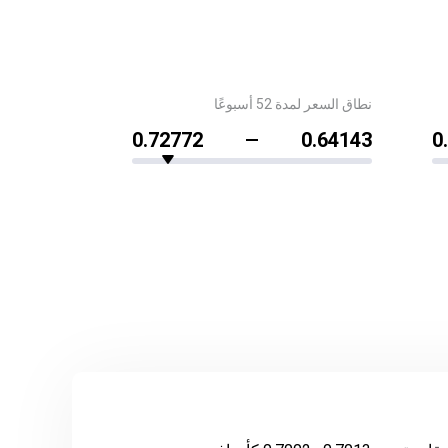
نطاق السعر لمدة 52 أسبوعًا
0.72772
0.64143
0