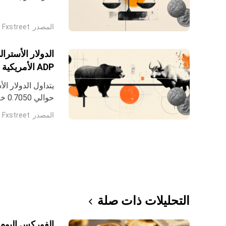
المحلي.
المصدر
Fxstreet
الدولار الأسترال
ADP الأمريكية لسوق العمل
حوا
المصدر
Fxstreet
جرينتش.
التحليلات ذات صلة
الفوركس اليوم: