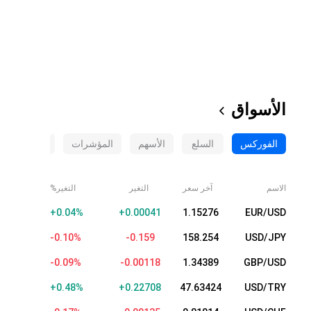
الأسواق
الفوركس
السلع
الأسهم
المؤشرات
العملات الم
الاسم
آخر سعر
التغير
التغير%
+0.04%
+0.00041
1.15276
EUR/USD
-0.10%
-0.161
158.252
USD/JPY
-0.08%
-0.00110
1.34397
GBP/USD
+0.48%
+0.22694
47.63410
USD/TRY