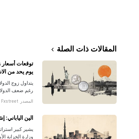
المقالات ذات الصلة
يوم يحد من الا
JPY إلى التعرض للضغط مرة أخرى.
المصدر
Fxstreet
الين الياباني: إشارات JPY المُدارة إلى نظ
يشير كبير استرات