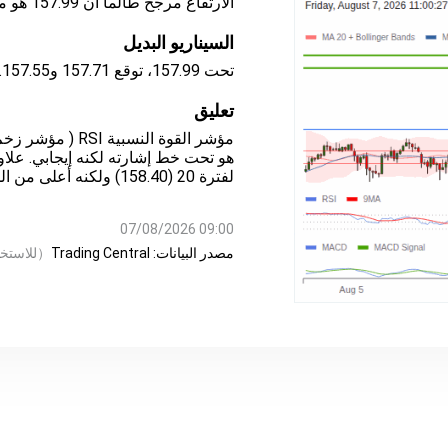
الارتفاع مرجح طالما أن 157.99 هو مستوى الدعم، مع 158.79 و158.96 كأهداف
السيناريو البديل
تحت 157.99، توقع 157.71 و157.55.
تعليق
هو تحت خط إشارته لكنه إيجابي. علا
لفترة 20 (158.40) ولكنه أعلى من المتوسط المتحرك لفترة 50 (158.28).
09:00 07/08/2026
مصدر البيانات:
Trading Central
（
للاستخ