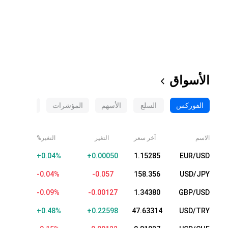
الأسواق
الفوركس
السلع
الأسهم
المؤشرات
العملات الم
الاسم
آخر سعر
التغير
التغير%
+0.04%
+0.00052
1.15287
EUR/USD
-0.04%
-0.059
158.354
USD/JPY
-0.09%
-0.00127
1.34380
GBP/USD
+0.48%
+0.22598
47.63314
USD/TRY