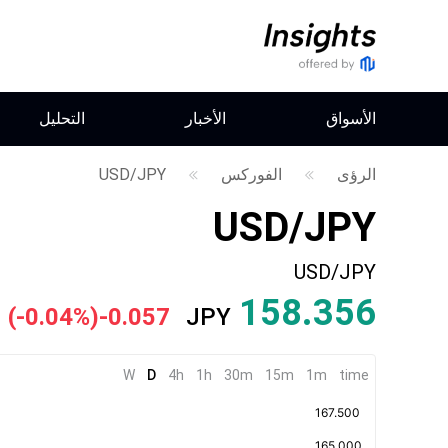
الأسواق
الأخبار
التحليل
الرؤى
الفوركس
USD/JPY
USD/JPY
USD/JPY
158.354
(
-0.04%
)
-0.059
JPY
W
D
4h
1h
30m
15m
1m
time