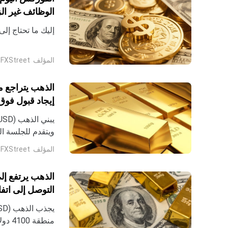
الوظائف غير الزرا
إليك ما تحتاج إلى مع
المؤلف
FXStreet
الذهب يتراجع م
إيجاد قبول فوق 4300 دولا
حزيران خلال الجل
المؤلف
FXStreet
الذهب يرتفع إل
التوصل إلى اتف
البنك الاحتياطي ا
منطق