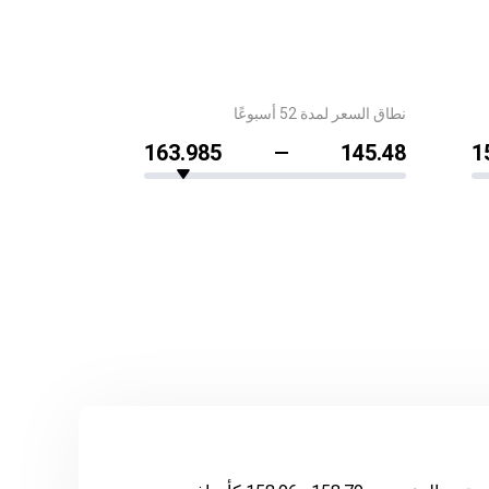
نطاق السعر لمدة 52 أسبوعًا
163.985
145.48
1