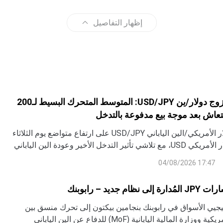
إظهار التفاصيل
توقعات أسعار زوج دولار/ين USD/JPY: المتوسط المتحرك البسيط لـ200
نتعاش بعد موجة بيع مدفوعة بالتدخل
يتداول زوج الدولار الأمريكي/الين الياباني USD/JPY على ارتفاع متواضع يوم الثلاثاء
رغم ضعف الدولار الأمريكي USD، مع تلاشي تأثير التدخل الأخير وعودة الين الياباني
17:47 04/08/2026
ام جديد – رابوبنك
يجيي الأسواق في رابوبنك بنجامين بيكتون إلى تحرك منسق بين
وزارة الخزانة الأمريكية ووزارة المالية اليابانية (MoF) للدفاع عن الين الياباني