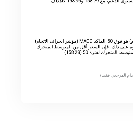
مؤشر القوة النسبية RSI ( مؤشر زخم) هو فوق 50. الماكد MACD (مؤشر انحراف الاتجاه)
وة على ذلك، فإن السعر أقل من المتوسط المتحرك
دام المرجعي فقط
）