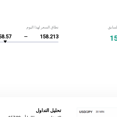
لسابق
نطاق السعر لهذا اليوم
58.57
158.213
1
تحليل التداول