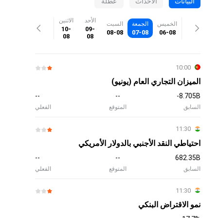
البيانات
الأحداث
عطلة
الأحد
الاثنين
الخميس
الجمعة
السبت
10-
09-
08-08
07-08
06-08
08
08
10:00
الميزان التجاري العام (يونيو)
--
--
-8.705B
السابق
المتوقع
الفعلي
11:30
احتياطي النقد الأجنبي بالدولار الأمريكي
--
--
682.35B
السابق
المتوقع
الفعلي
11:30
نمو الاقتراض البنكي