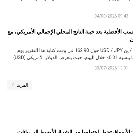
09:43 04/08/2026
كتسب الأفضلية بعد خيبة الناتج المحلي الإجمالي الأمريكي، مع
ن
يتداول زوج دولار / ين USD / JPY حول 162.90 في وقت كتابة هذا التقرير يوم
الخميس، منخفضا بنسبة 0.31٪ خلال اليوم، حيث يتعرض الدولار الأمريكي (USD)
للضغط عقب اجتماع الاحتياطي الفيدرالي (Fed) يوم الأربعاء وسلسلة من البيانات
13:31 30/07/2026
الاقتصادية الأمريكية (US) الأضعف من المتوقع الصادرة في وقت سابق من اليوم،
المزيد
 الأسواق تحول اهتمامها من الشرق الأوسط إلى بيانات