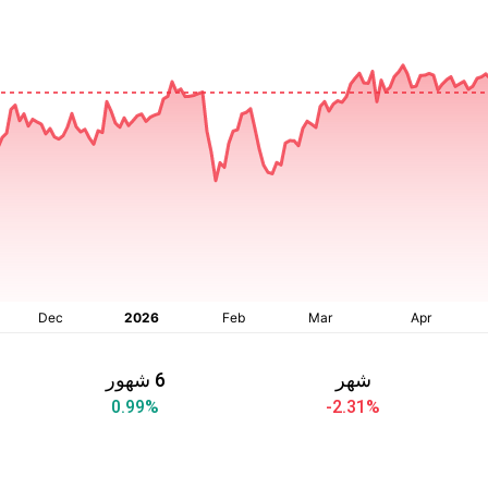
شهر
6 شهور
0.99
%
-2.31
%