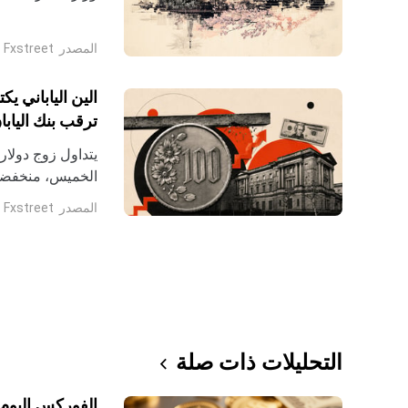
(JPY)، واصفًا ذلك بأنه قد يكون بمثابة "فورت سمتر المالية" في أسواق رأس المال
المصدر
Fxstreet
الين الياباني ي
ترقب بنك اليابا
المصدر
Fxstreet
قبيل
التحليلات ذات صلة
الفوركس اليوم: