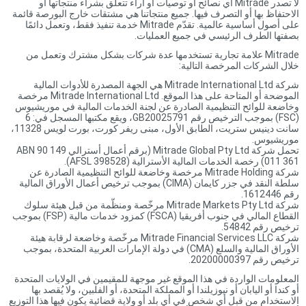
لا تصدر Mitrade أي نصائح أو توصيات أو آراء تتعلق بشراء منتجاتها أو
الاحتفاظ بها أو التصرف فيها. جميع منتجاتنا هي مشتقات خارج البورصة قائمة
على أصول أساسية عالمية. تقدّم Mitrade خدمة تنفيذ فقط، وتعمل دائمًا
بصفتها الطرف الرئيسي في جميع العمليات.
Mitrade علامة تجارية تستخدمها عدة شركات بشكل مشترك وتعمل من
خلال الشركات المرخصة التالية:
شركة Mitrade International Ltd هي الجهة المصدرة للأدوات المالية
الموضحة أو المتاحة على هذا الموقع. Mitrade International Ltd مرخصة
وخاضعة للوائح التنظيمية الصادرة عن لجنة الخدمات المالية في موريشيوس
(FSC) بموجب الترخيص رقم GB20025791، ويقع مكتبها المسجل في: 6
سانت دينيس ستريت، الطابق الأول، مبنى ريفر كورت، بورت لويس 11328،
موريشيوس.
تحمل شركة Mitrade Global Pty Ltd (برقم أعمال أسترالي ABN 90 149
011 361) رخصة الخدمات المالية الأسترالية (AFSL 398528).
شركة Mitrade Holding مرخصة وخاضعة للوائح التنظيمية الصادرة عن
سلطة النقد في جزر كايمان (CIMA) بموجب ترخيص أعمال الأوراق المالية
رقم 1612446.
شركة Mitrade Markets Pty Ltd مرخّصة ومنظّمة من قبل هيئة سلوك
القطاع المالي في جنوب أفريقيا (FSCA) كمزود خدمات مالية (FSP) بموجب
ترخيص رقم 54842.
شركة Mitrade Financial Services LLC مرخّصة وخاضعة لرقابة هيئة
الأوراق المالية والسلع (CMA) في دولة الإمارات العربية المتحدة، بموجب
ترخيص رقم 20200000397.
المعلومات الواردة في هذا الموقع غير موجهة للمقيمين في الولايات المتحدة
أو كندا أو اليابان أو نيوزيلندا أو المملكة المتحدة، أو الفلبين، ولا يُقصد بها
الاستخدام من قبل أي شخص في أي بلد أو ولاية قضائية يكون فيها هذا التوزيع