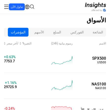
تداول الآن
الأسواق
الشائعة
الفوركس
السلع
الأسهم
المؤشرات
ال
الاسم
‏(24h) رسوم بيانية
التغير%
/
آخر سعر
+0.63%
SPX500
7753.7
US500
+1.16%
NAS100
29725.9
NAS100
-0.24%
مؤشر الدولار الأمريكي