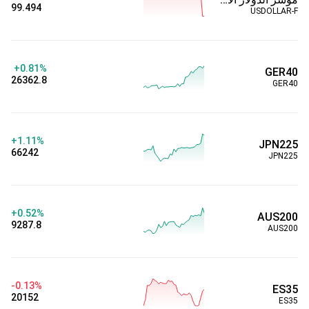
99.494
USDOLLAR-F
+0.81%
GER40
26362.8
GER40
+1.11%
JPN225
66242
JPN225
+0.52%
AUS200
9287.8
AUS200
-0.13%
ES35
20152
ES35