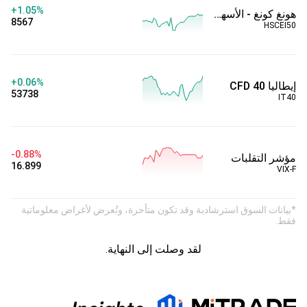
+1.05%
هونغ كونغ - الأسهم الصينية H - نقد
8567
HSCEI50
+0.06%
إيطاليا 40 CFD
53738
IT40
-0.88%
مؤشر التقلبات
16.899
VIX-F
*بيانات السوق استرشادية وقد تكون متأخرة، وتُعرض لأغراض معلوماتية
فقط.
لقد وصلت إلى النهاية.