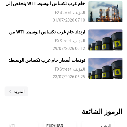
خام غرب تكساس الوسيط WTI ينخفض إلى
محيط منطقة 80.50 دولار على خلفية
المؤلف
FXStreet
عمليات جني الأرباح، وزيادة حركة المرور
07:18 31/07/2026
عبر مضيق هرمز
ارتداد خام غرب تكساس الوسيط WTI من
أدنى مستوى في أسبوعين، مع عودة قوية
المؤلف
FXStreet
إلى منطقة العروض حول منتصف 81.00
06:12 29/07/2026
دولار وسط مخاطر إيران
توقعات أسعار خام غرب تكساس الوسيط:
يختبر أعلى مستوياته في 6 أسابيع قرب
المؤلف
FXStreet
87.50 دولار، بينما لا يزال التحيز الهبوطي
06:25 23/07/2026
قائمًا فيما دون متوسط 100 يوم المتحرك
SMA
المزيد
الرموز الشائعة
الذهب
EUR/USD
WTI