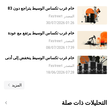
خام غرب تكساس الوسيط يتراجع دون 83
دولارا رغم الأعمال العدائية في الشرق
المصدر
Fxstreet
الأوسط
01:26 30/07/2026
خام غرب تكساس الوسيط يرتفع مع عودة
مخاوف تعطل الإمدادات إلى أسواق النفط
المصدر
Fxstreet
17:39 08/07/2026
خام غرب تكساس الوسيط ينخفض إلى أدنى
مستوياته في ثلاثة أشهر دون 74 دولارًا وسط
المصدر
Fxstreet
آمال السلام في الشرق الأوسط
07:28 18/06/2026
المزيد
التحليلات ذات صلة