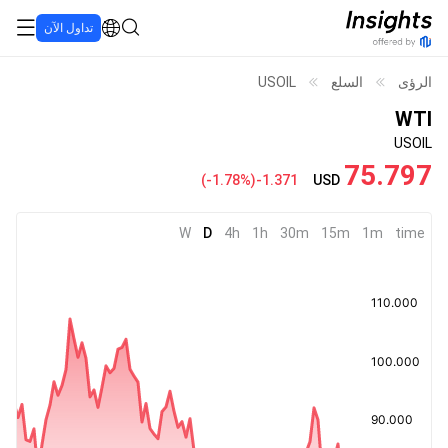
تداول الآن
الرؤى
السلع
USOIL
WTI
USOIL
75.797
(
-1.78%
)
-1.371
USD
W
D
4h
1h
30m
15m
1m
time