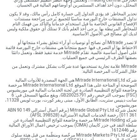
الخارجي Trading Central، وتعكس وجهة النظر التقييم المستقل ورأي
المحلل، دون أخذ أهداف المستثمرين أو أوضاعهم المالية في الحسبان.
تحذير المخاطر: قد يؤدي التداول إلى خسارة كامل رأس مالك، وقد لا يكون
تداول المشتقات خارج البورصة مناسبًا للجميع. يُرجى مراجعة مستندات
الإفصاح القانوني الخاصة بنا قبل استخدام خدماتنا والتأكد من فهمك التام
للمخاطر المرتبطة بها. يرجى أخذ العلم بأنك لا تمتلك أي حقوق ملكية وليس
لديك أي مصالح في الأصول الأساسية.
لا تصدر Mitrade أي نصائح أو توصيات أو آراء تتعلق بشراء منتجاتها أو
الاحتفاظ بها أو التصرف فيها. جميع منتجاتنا هي مشتقات خارج البورصة قائمة
على أصول أساسية عالمية. تقدّم Mitrade خدمة تنفيذ فقط، وتعمل دائمًا
بصفتها الطرف الرئيسي في جميع العمليات.
Mitrade علامة تجارية تستخدمها عدة شركات بشكل مشترك وتعمل من
خلال الشركات المرخصة التالية:
شركة Mitrade International Ltd هي الجهة المصدرة للأدوات المالية
الموضحة أو المتاحة على هذا الموقع. Mitrade International Ltd مرخصة
وخاضعة للوائح التنظيمية الصادرة عن لجنة الخدمات المالية في موريشيوس
(FSC) بموجب الترخيص رقم GB20025791، ويقع مكتبها المسجل في: 6
سانت دينيس ستريت، الطابق الأول، مبنى ريفر كورت، بورت لويس 11328،
موريشيوس.
تحمل شركة Mitrade Global Pty Ltd (برقم أعمال أسترالي ABN 90 149
011 361) رخصة الخدمات المالية الأسترالية (AFSL 398528).
شركة Mitrade Holding مرخصة وخاضعة للوائح التنظيمية الصادرة عن
سلطة النقد في جزر كايمان (CIMA) بموجب ترخيص أعمال الأوراق المالية
رقم 1612446.
شركة Mitrade Markets Pty Ltd مرخّصة ومنظّمة من قبل هيئة سلوك