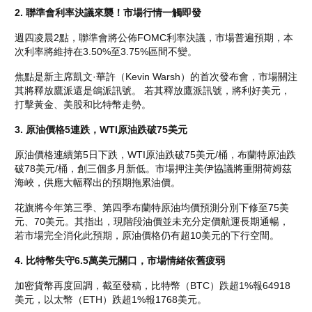
2. 聯準會利率決議來襲！市場行情一觸即發
週四凌晨2點，聯準會將公佈FOMC利率決議，市場普遍預期，本
次利率將維持在3.50%至3.75%區間不變。  
焦點是新主席凱文·華許（Kevin Warsh）的首次發布會，市場關注
其將釋放鷹派還是鴿派訊號。 若其釋放鷹派訊號，將利好美元，
打擊黃金、美股和比特幣走勢。 
3. 原油價格5連跌，WTI原油跌破75美元
原油價格連續第5日下跌，WTI原油跌破75美元/桶，布蘭特原油跌
破78美元/桶，創三個多月新低。市場押注美伊協議將重開荷姆茲
海峽，供應大幅釋出的預期拖累油價。
花旗將今年第三季、第四季布蘭特原油均價預測分別下修至75美
元、70美元。其指出，現階段油價並未充分定價航運長期通暢，
若市場完全消化此預期，原油價格仍有超10美元的下行空間。
4. 比特幣失守6.5萬美元關口，市場情緒依舊疲弱
加密貨幣再度回調，截至發稿，比特幣（BTC）跌超1%報64918
美元，以太幣（ETH）跌超1%報1768美元。