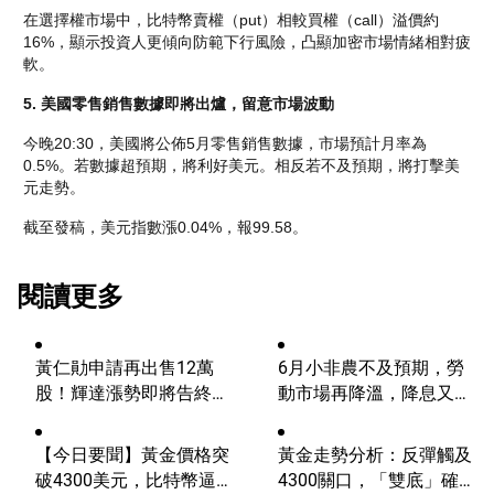
在選擇權市場中，比特幣賣權（put）相較買權（call）溢價約
16%，顯示投資人更傾向防範下行風險，凸顯加密市場情緒相對疲
軟。
5. 
美國零售銷售
數據即將出爐，留意市場波動
今晚20:30，美國將公佈5月零售銷售數據，市場預計月率為
0.5%。若數據超預期，將利好美元。相反若不及預期，將打擊美
元走勢。
截至發稿，美元指數漲0.04%，報99.58。
閱讀更多
黃仁勛申請再出售12萬
6月小非農不及預期，勞
股！輝達漲勢即將告終？
動市場再降溫，降息又邁
AI浪潮將迎來轉折？
進一步？
【今日要聞】黃金價格突
黃金走勢分析：反彈觸及
破4300美元，比特幣逼近
4300關口，「雙底」確立