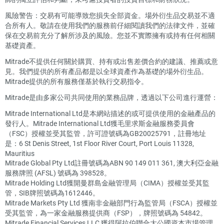
風險警告：交易有可能導致您損失全部資金。場外衍生品交易並不適
合所有人。敬請在使用我們的服務前仔細閱讀我們的法律文件，並確
保在交易前充分了解所涉及的風險。您並不實際擁有或持有任何相關
基礎資產。
Mitrade不提供任何關於購買、持有或出售差價合約的建議、推薦或意
見。我們提供的所有產品都是以全球資產作為基礎的場外衍生品。
Mitrade提供的所有服務僅基於執行交易指令。
Mitrade是由多家公司共同使用的業務品牌，透過以下公司進行運營：
Mitrade International Ltd是本網站描述的或可提供使用的金融產品的
發行人。Mitrade International Ltd獲毛里求斯金融服務委員會
（FSC）授權並受其監管，許可證號碼為GB20025791，註冊地址
是：6 St Denis Street, 1st Floor River Court, Port Louis 11328,
Mauritius
Mitrade Global Pty Ltd註冊號碼為ABN 90 149 011 361, 澳大利亞金融
服務牌照 (AFSL) 號碼為 398528。
Mitrade Holding Ltd獲開曼群島金融管理局（CIMA）授權並受其監
管，SIB牌照號碼為1612446。
Mitrade Markets Pty Ltd 獲南非金融部門行為監管局（FSCA）授權並
受其監管，為一家金融服務提供商（FSP），牌照號碼為 54842。
Mitrade Financial Services LLC 獲得阿拉伯聯合大公國資本市場管理