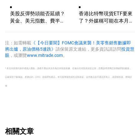
6.5萬，關注伊朗談判
劍指這一目標！
美股反彈勢頭能否延續？
香港比特幣現貨ETF要來
黃金、美元指數、費半指
了？外媒稱可能在本月推
數、納指100技術分析
出
注：如需轉載
《【今日要聞】FOMC會議來襲！美零售銷售數據即
將出爐，原油價格5連跌》
請保留原文連結，更多資訊請訪問
投資慧
眼
，或瀏覽
www.mitrade.com
。
* 本文內容僅代表作者個人觀點，讀者不應以本文作為任何投資依據。在做出任何投資決定之前，您應該尋求獨立財務顧問的建議，
以確保您了解風險。
差價合約（CFD）是槓桿性產品，有可能導致您損失全部資金。這些產品並不適合所有人，請謹慎投資。
查閱詳
情
相關文章