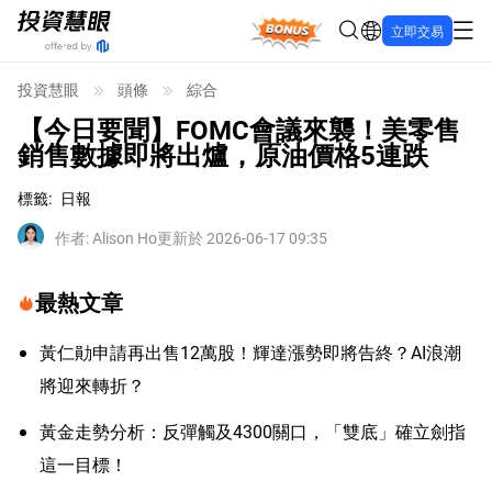
Bonus
立即交易
投資慧眼
頭條
綜合
【今日要聞】FOMC會議來襲！美零售
銷售數據即將出爐，原油價格5連跌
標籤
:
日報
作者
:
Alison Ho
更新於 2026-06-17 09:35
最熱文章
黃仁勛申請再出售12萬股！輝達漲勢即將告終？AI浪潮
將迎來轉折？
黃金走勢分析：反彈觸及4300關口，「雙底」確立劍指
這一目標！