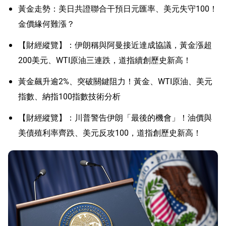
黃金走勢：美日共證聯合干預日元匯率、美元失守100！
金價緣何難漲？
【財經縱覽】：伊朗稱與阿曼接近達成協議，黃金漲超
200美元、WTI原油三連跌，道指續創歷史新高！
黃金飆升逾2%、突破關鍵阻力！黃金、WTI原油、美元
指數、納指100指數技術分析
【財經縱覽】：川普警告伊朗「最後的機會」！油價與
美債殖利率齊跌、美元反攻100，道指創歷史新高！