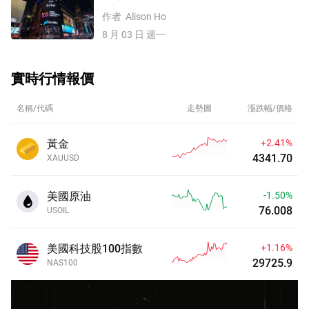
伊談判或重啓，原油價格大跌8%
作者
Alison Ho
8 月 03 日 週一
實時行情報價
名稱/代碼
走勢圖
漲跌幅/價格
黃金
+2.41%
4341.70
XAUUSD
美國原油
-1.50%
76.008
USOIL
美國科技股100指數
+1.16%
29725.9
NAS100