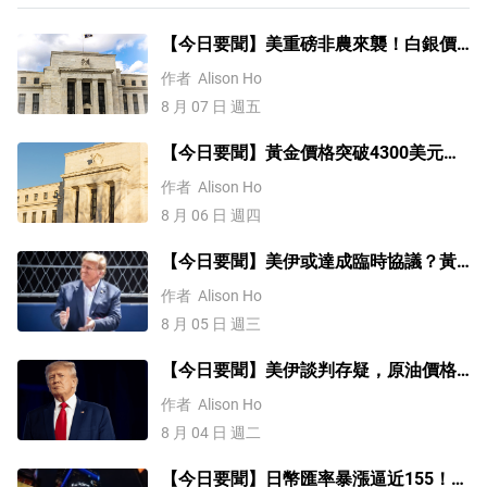
【今日要聞】美重磅非農來襲！白銀價
格漲4%，黃金創一個多月新高
作者
Alison Ho
8 月 07 日 週五
【今日要聞】黃金價格突破4300美元，
比特幣逼近6.5萬，關注伊朗談判
作者
Alison Ho
8 月 06 日 週四
【今日要聞】美伊或達成臨時協議？黃
金三連漲，美國ADP就業數據來襲
作者
Alison Ho
8 月 05 日 週三
【今日要聞】美伊談判存疑，原油價格
上漲，銅價突破1.4萬美元
作者
Alison Ho
8 月 04 日 週二
【今日要聞】日幣匯率暴漲逼近155！美