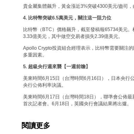
貴金屬集體飆升，黃金漲近3%突破4300美元/盎司，白
4. 比特幣突破6.5萬美元，關注這一阻力位
比特幣（BTC）價格飆升，截至發稿報65734美元。根
3.33億美元，其中做空交易者損失2.39億美元。
Apollo Crypto投資組合經理表示，比特幣需要
多重因素。
5. 超級央行週來襲【一週前瞻】
美東時間6月15日（台灣時間6月16日），日本央行
央行公佈利率決議。
美東時間
6月17日（台灣時間18日），聯準會公佈最新
首次記者會。6月18日，英國央行會議結果將出爐。
閱讀更多