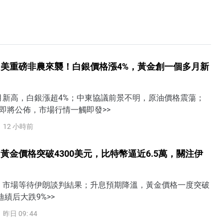
美重磅非農來襲！白銀價格漲4%，黃金創一個多月新
月新高，白銀漲超4%；中東協議前景不明，原油價格震蕩；
即將公佈，市場行情一觸即發>>
12 小時前
黃金價格突破4300美元，比特幣逼近6.5萬，關注伊
，市場等待伊朗談判結果；升息預期降溫，黃金價格一度突破
迪績后大跌9%>>
昨日 09: 44