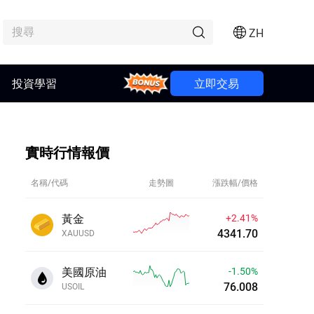
ZH
投資學習
Bonus
立即交易
實時行情報價
名稱/代碼
走勢圖
漲跌幅/價格
黃金
+2.41%
4341.70
XAUUSD
美國原油
-1.50%
76.008
USOIL