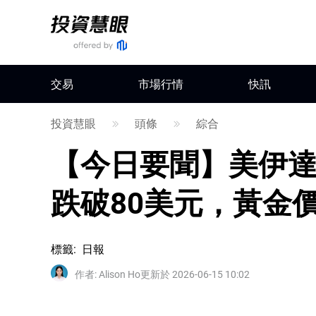
交易
市場行情
快訊
投資慧眼
頭條
綜合
【今日要聞】美伊達
跌破80美元，黃金價
標籤
:
日報
作者
:
Alison Ho
更新於 2026-06-15 10:02