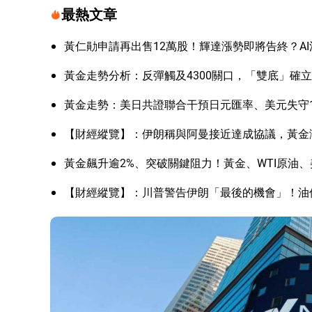
最熱文章
黃仁勛申請再出售12萬股！輝達漲勢即將告終？A
黃金走勢分析：反彈觸及4300關口，「雙底」確
黃金走勢：美日共證聯合干預日元匯率、美元失守1
【財經縱覽】：伊朗稱與阿曼接近達成協議，黃金漲
黃金飆升逾2%、突破關鍵阻力！黃金、WTI原油、
【財經縱覽】：川普警告伊朗「最後的機會」！油