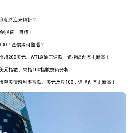
I浪潮將迎來轉折？
立劍指這一目標！
00！金價緣何難漲？
超200美元、WTI原油三連跌，道指續創歷史新高！
美元指數、納指100指數技術分析
價與美債殖利率齊跌、美元反攻100，道指創歷史新高！