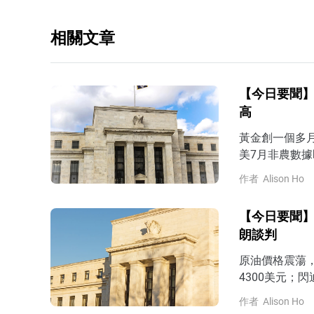
相關文章
【今日要聞】
高
黃金創一個多
美7月非農數據
作者
Alison Ho
【今日要聞】
朗談判
原油價格震蕩
4300美元；閃
作者
Alison Ho