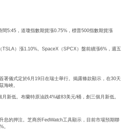
5:45，道瓊指數期貨漲0.75%，標普500指數期貨漲
SLA）漲1.10%。SpaceX（SPCX）盤前續漲6%，週五
署儀式定於6月19日在瑞士舉行。揭露條款顯示，在30天
茲海峽。 
個月新低。布蘭特原油跌4%破83美元/桶，創三個月新低。 
息的押注。芝商所FedWatch工具顯示，目前市場預期聯
%。 