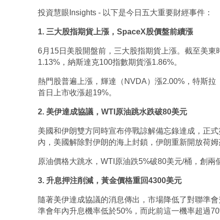
投資慧眼Insights - 以下是今日五大重要財經事件：
1. 三大股指期貨上漲，SpaceX股價盤前續漲
6月15日美股開盤前，三大股指期貨上漲。截至美東時間
1.13%，納斯達克100指數期貨漲1.86%。
熱門股普遍上漲，輝達（NVDA）漲2.00%，特斯拉（T
首日上市收漲超19%。
2. 美伊達成協議，WTI原油跳水跌破80美元
美國和伊朗雙方同時宣布停戰諒解備忘錄達成，正式簽
內，美國解除對伊朗的海上封鎖，伊朗重新開放荷姆
原油價格大跳水，WTI原油跌5%破80美元/桶，創兩
3. 升息押注削減，黃金價格重回4300美元
隨著美伊達成協議的消息傳出，市場降低了對聯準會升
準會年內升息機率低於50%，而此前這一機率超過70