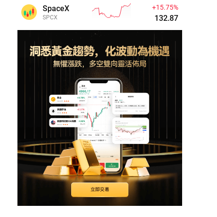
+15.75%
SpaceX
132.87
SPCX