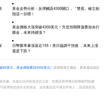
浪
黃金走勢分析：反彈觸及4300關口，「雙底」確立劍
指這一目標！
進
黃金價格大漲突破4300美元！升息預期降溫疊加央行
購金，未來持續漲？
探
日幣匯率暴漲逼近155！美日協調干預後 ，未來上漲
還是下跌？
80美元，黃金價格重回4300美元》
請保留原文連結，更多資訊請訪
投資依據。在做出任何投資決定之前，您應該尋求獨立財務顧問的建
有可能導致您損失全部資金。這些產品並不適合所有人，請謹慎投資。