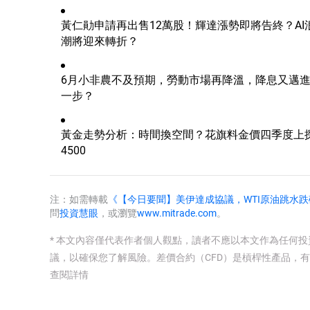
黃仁勛申請再出售12萬股！輝達漲勢即將告終？AI
潮將迎來轉折？
6月小非農不及預期，勞動市場再降溫，降息又邁
一步？
黃金走勢分析：時間換空間？花旗料金價四季度上
4500
注：如需轉載
《【今日要聞】美伊達成協議，WTI原油跳水跌破
問
投資慧眼
，或瀏覽
www.mitrade.com
。
* 本文內容僅代表作者個人觀點，讀者不應以本文作為任何
議，以確保您了解風險。
差價合約（CFD）是槓桿性產品，
查閱詳情