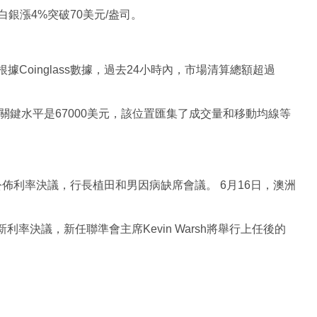
銀漲4%突破70美元/盎司。 
據Coinglass數據，過去24小時內，市場清算總額超過
關注的關鍵水平是67000美元，該位置匯集了成交量和移動均線等
公佈利率決議，行長植田和男因病缺席會議。 6月16日，澳洲
利率決議，新任聯準會主席Kevin Warsh將舉行上任後的