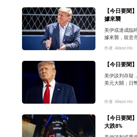
【今日要聞】
據來襲
美伊或達成臨
據來襲，留意市
作者
Alison Ho
【今日要聞】
美伊談判存疑，
美元大關；日幣
作者
Alison Ho
【今日要聞】
大跌8%
美伊談判或重