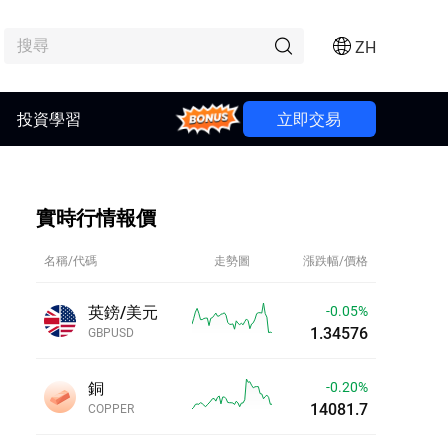
ZH
投資學習
Bonus
立即交易
實時行情報價
名稱/代碼
走勢圖
漲跌幅/價格
英鎊/美元
-0.05%
1.34576
GBPUSD
銅
-0.20%
14081.4
COPPER