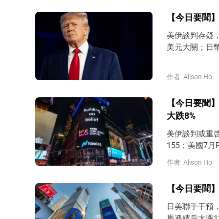
【今日要聞】
美伊談判存疑，
美元大關；日幣
作者
Alison Ho
【今日要聞】
大跌8%
美伊談判或重
155；美國7月
作者
Alison Ho
【今日要聞】
日美聯手干預
馬遜績后大漲12