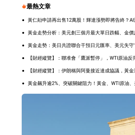
最熱文章
黃仁勛申請再出售12萬股！輝達漲勢即將告終？A
黃金走勢分析：美元創三個月最大單日跌幅、金價
黃金走勢：美日共證聯合干預日元匯率、美元失守1
【財經縱覽】：聯准會「鷹派暫停」，WTI原油反彈
【財經縱覽】：伊朗稱與阿曼接近達成協議，黃金漲
黃金飆升逾2%、突破關鍵阻力！黃金、WTI原油、