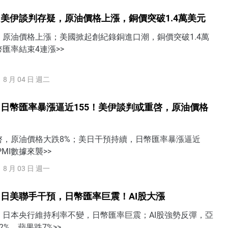
美伊談判存疑，原油價格上漲，銅價突破1.4萬美元
原油價格上漲；美國掀起創紀錄銅進口潮，銅價突破1.4萬
匯率結束4連漲>>
8 月 04 日 週二
日幣匯率暴漲逼近155！美伊談判或重啓，原油價格
啓，原油價格大跌8%；美日干預持續，日幣匯率暴漲逼近
PMI數據來襲>>
8 月 03 日 週一
日美聯手干預，日幣匯率巨震！AI股大漲
，日本央行維持利率不變，日幣匯率巨震；AI股強勢反彈，亞
%，蘋果跌7%>>