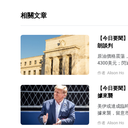
相關文章
【今日要聞】
朗談判
原油價格震蕩
4300美元；閃
作者
Alison Ho
【今日要聞】
據來襲
美伊或達成臨
據來襲，留意市
作者
Alison Ho