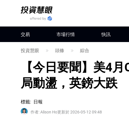
交易
市場行情
快訊
投資慧眼
頭條
綜合
【今日要聞】美4月
局動盪，英鎊大跌
標籤
:
日報
作者
:
Alison Ho
更新於 2026-05-12 09:48