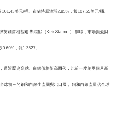
1.43美元/桶。布蘭特原油漲2.85%，報107.55美元/桶。
首相基爾·斯塔默（Keir Starmer） 辭職，市場擔憂財
60%，報1.3527。
/噸，逼近歷史高點。白銀價格衝高回落，此前一度創兩個月新
是全球前三的銅和白銀生產國與出口國， 銅和白銀產量佔全球