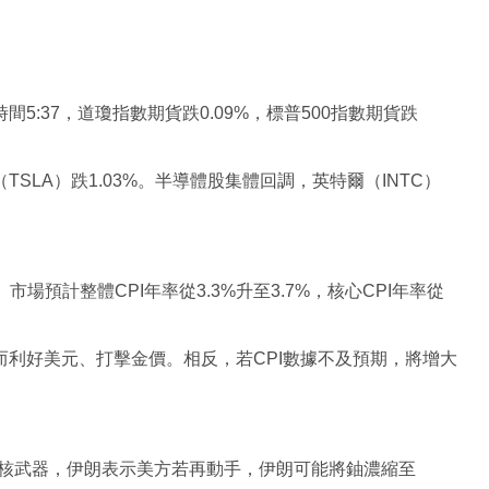
5:37，道瓊指數期貨跌0.09%，標普500指數期貨跌
TSLA）跌1.03%。半導體股集體回調，英特爾（INTC）
市場預計整體CPI年率從3.3%升至3.7%，核心CPI年率從
而利好美元、打擊金價。相反，若CPI數據不及預期，將增大
核武器，伊朗表示美方若再動手，伊朗可能將鈾濃縮至