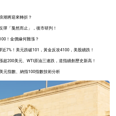
I浪潮將迎來轉折？
反彈「戛然而止」，後市研判！
00！金價緣何難漲？
近7%！美元跌破101，黃金反攻4100，美股續跌！
超200美元、WTI原油三連跌，道指續創歷史新高！
美元指數、納指100指數技術分析