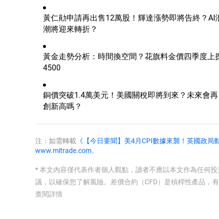
黃仁勛申請再出售12萬股！輝達漲勢即將告終？AI
潮將迎來轉折？
黃金走勢分析：時間換空間？花旗料金價四季度上
4500
銅價突破1.4萬美元！美國關稅即將到來？未來會再
創新高嗎？
注：如需轉載
《【今日要聞】美4月CPI數據來襲！英國政局
www.mitrade.com
。
* 本文內容僅代表作者個人觀點，讀者不應以本文作為任何
議，以確保您了解風險。
差價合約（CFD）是槓桿性產品，
查閱詳情