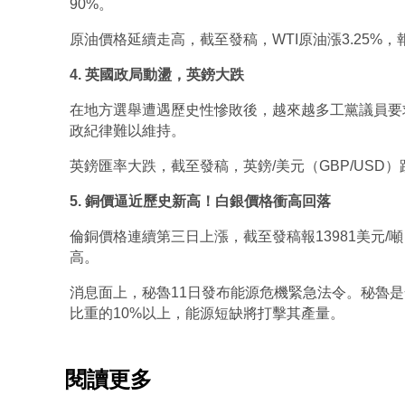
90%。
原油價格延續走高，截至發稿，WTI原油漲3.25%，報10
4. 英國政局動盪，英鎊大跌
在地方選舉遭遇歷史性慘敗後，越來越多工黨議員要求英國
政紀律難以維持。
英鎊匯率大跌，截至發稿，英鎊/美元（GBP/USD）跌0.
5. 銅價逼近歷史新高！白銀價格衝高回落
倫銅價格連續第三日上漲，截至發稿報13981美元
高。
消息面上，秘魯11日發布能源危機緊急法令。秘魯
比重的10%以上，能源短缺將打擊其產量。 
閱讀更多