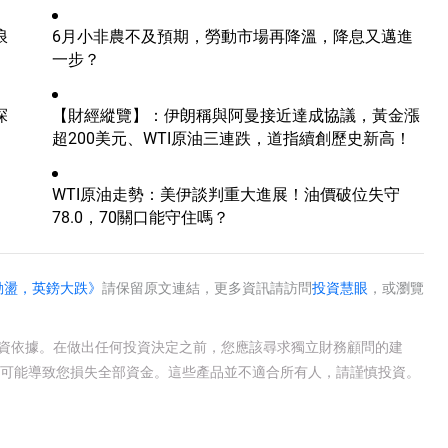
浪
6月小非農不及預期，勞動市場再降溫，降息又邁進
一步？
探
【財經縱覽】：伊朗稱與阿曼接近達成協議，黃金漲
超200美元、WTI原油三連跌，道指續創歷史新高！
WTI原油走勢：美伊談判重大進展！油價破位失守
78.0，70關口能守住嗎？
動盪，英鎊大跌》
請保留原文連結，更多資訊請訪問
投資慧眼
，或瀏覽
投資依據。在做出任何投資決定之前，您應該尋求獨立財務顧問的建
有可能導致您損失全部資金。這些產品並不適合所有人，請謹慎投資。