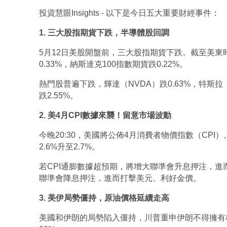
投資慧眼Insights - 以下是今日五大重要財經事件：
1. 三大股指期貨下跌，半導體股回調
5月12日美股開盤前，三大股指期貨下跌。截至美東時間
0.33%，納斯達克100指數期貨跌0.22%。
熱門股普遍下跌，輝達（NVDA）跌0.63%，特斯拉（
跌2.55%。
2. 美4月CPI數據來襲！留意市場波動
今晚20:30，美國將公佈4月消費者物價指數（CPI）。
2.6%升至2.7%。
若CPI通膨數據超預期，將增大聯準會升息押注，進
聯準會降息押注，進而打擊美元、利好金價。
3. 美伊局勢僵持，原油價格延續走高
美國和伊朗的局勢陷入僵持，川普重申伊朗不得擁有