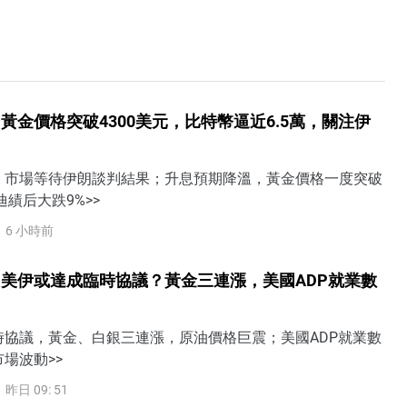
黃金價格突破4300美元，比特幣逼近6.5萬，關注伊
，市場等待伊朗談判結果；升息預期降溫，黃金價格一度突破
迪績后大跌9%>>
6 小時前
美伊或達成臨時協議？黃金三連漲，美國ADP就業數
時協議，黃金、白銀三連漲，原油價格巨震；美國ADP就業數
場波動>>
昨日 09: 51