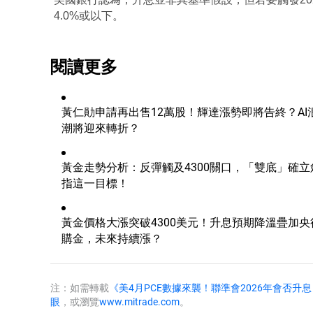
4.0%或以下。
閱讀更多
黃仁勛申請再出售12萬股！輝達漲勢即將告終？AI
潮將迎來轉折？
黃金走勢分析：反彈觸及4300關口，「雙底」確立
指這一目標！
黃金價格大漲突破4300美元！升息預期降溫疊加央
購金，未來持續漲？
注：如需轉載
《美4月PCE數據來襲！聯準會2026年會否升
眼
，或瀏覽
www.mitrade.com
。