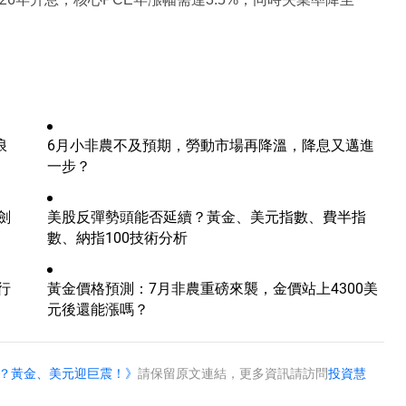
浪
6月小非農不及預期，勞動市場再降溫，降息又邁進
一步？
劍
美股反彈勢頭能否延續？黃金、美元指數、費半指
數、納指100技術分析
行
黃金價格預測：7月非農重磅來襲，金價站上4300美
元後還能漲嗎？
息？黃金、美元迎巨震！》
請保留原文連結，更多資訊請訪問
投資慧