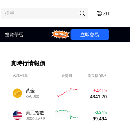
ZH
投資學習
Bonus
立即交易
實時行情報價
名稱/代碼
走勢圖
漲跌幅/價格
黃金
+2.41%
4341.70
XAUUSD
美元指數
-0.24%
99.494
USDOLLAR-F