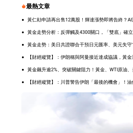
最熱文章
黃仁勛申請再出售12萬股！輝達漲勢即將告終？A
黃金走勢分析：反彈觸及4300關口，「雙底」確
黃金走勢：美日共證聯合干預日元匯率、美元失守1
【財經縱覽】：伊朗稱與阿曼接近達成協議，黃金漲
黃金飆升逾2%、突破關鍵阻力！黃金、WTI原油、
【財經縱覽】：川普警告伊朗「最後的機會」！油