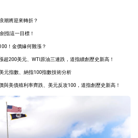
I浪潮將迎來轉折？
立劍指這一目標！
00！金價緣何難漲？
超200美元、WTI原油三連跌，道指續創歷史新高！
美元指數、納指100指數技術分析
價與美債殖利率齊跌、美元反攻100，道指創歷史新高！