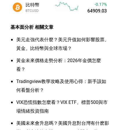
比特幣
-0.17%
64908.96
BTCUSD
基本面分析
相關文章
美元走強代表什麼？美元升值如何影響股票、
黃金、比特幣與全球市場？
黃金未來價格走勢分析：2026年金價怎麼
看？
Tradingview教學攻略及使用心得：新手該如
何看盤分析？
VIX恐慌指數怎麼看？VIX ETF、標普500與市
場情緒投資指南
美國未來會升息嗎？美國升息對台灣有什麽影