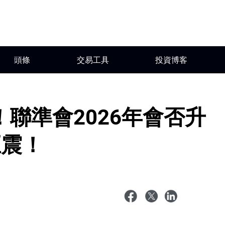
頭條
交易工具
投資博客
！聯準會2026年會否升
巨震！