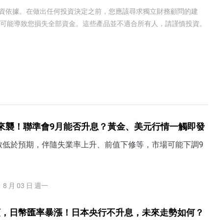
投資依據。在做出任何投資決定之前，您應該尋求獨立財務顧問的建
有可能導致您損失全部資金。這些產品並不適合所有人，請謹慎投資。
來襲！聯準會9月能否升息？黃金、美元行情一觸即發
數低於預期，伴隨失業率上升、前值下修等，市場可能下調9
8 月 03 日 週一
預，日幣匯率暴漲！日本央行不升息，未來走勢如何？