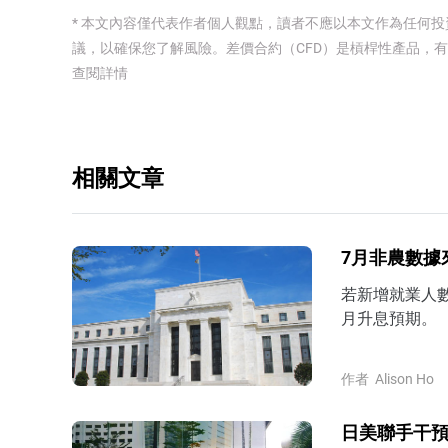
* 本文內容僅代表作者個人觀點，讀者不應以本文作為任何
議，以確保您了解風險。
差價合約（CFD）是槓桿性產品，
查閱詳情
相關文章
7月非農數據
若新增就業人
月升息預期。
作者
Alison Ho
日美聯手干