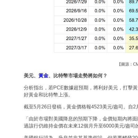
【圖源：CME 
美元、
黃金
、比特幣市場走勢將如何？
分析指出，若PCE數據超預期，將利好美元，打擊黃
好黃金和比特幣上漲。
截至5月26日發稿，黃金價格報4523美元/盎司。自
「由於市場對美國降息的預期下降，金價短期內將面臨壓力
過該行仍維持金價在未來12個月升至6000美元/盎司
美國銀行認為，升息並非其基準假設，但若要觸發202