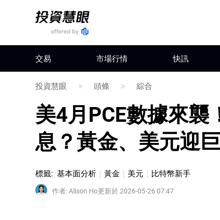
交易
市場行情
快訊
投資慧眼
頭條
綜合
美4月PCE數據來襲
息？黃金、美元迎
標籤
:
基本面分析
黃金
美元
比特幣新手
作者
:
Alison Ho
更新於 2026-05-26 07:47