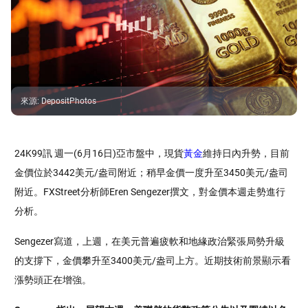
來源
:
DepositPhotos
24K99訊 週一(6月16日)亞市盤中，現貨
黃金
維持日內升勢，目前
金價位於3442美元/盎司附近；稍早金價一度升至3450美元/盎司
附近。FXStreet分析師Eren Sengezer撰文，對金價本週走勢進行
分析。
Sengezer寫道，上週，在美元普遍疲軟和地緣政治緊張局勢升級
的支撐下，金價攀升至3400美元/盎司上方。近期技術前景顯示看
漲勢頭正在增強。