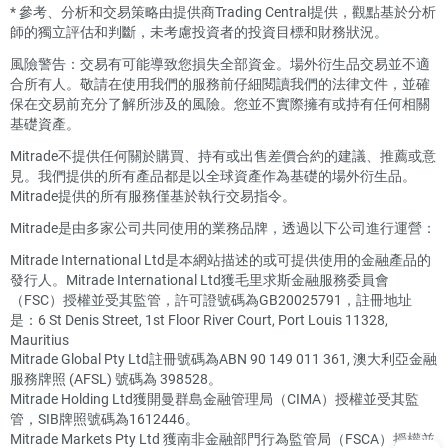
*
參考、分析和交易策略由提供商Trading Central提供，觀點基於分析
師的獨立評估和判斷，未考慮投資者的投資目標和財務狀況。
風險警告：交易有可能導致您損失全部資金。場外衍生品交易並不適
合所有人。敬請在使用我們的服務前仔細閱讀我們的法律文件，並確
保在交易前充分了解所涉及的風險。您並不實際擁有或持有任何相關
基礎資產。
Mitrade不提供任何關於購買、持有或出售差價合約的建議、推薦或意
見。我們提供的所有產品都是以全球資產作為基礎的場外衍生品。
Mitrade提供的所有服務僅基於執行交易指令。
Mitrade是由多家公司共同使用的業務品牌，透過以下公司進行運營：
Mitrade International Ltd是本網站描述的或可提供使用的金融產品的
發行人。Mitrade International Ltd獲毛里求斯金融服務委員會
（FSC）授權並受其監管，許可證號碼為GB20025791，註冊地址
是：6 St Denis Street, 1st Floor River Court, Port Louis 11328,
Mauritius
Mitrade Global Pty Ltd註冊號碼為ABN 90 149 011 361, 澳大利亞金融
服務牌照 (AFSL) 號碼為 398528。
Mitrade Holding Ltd獲開曼群島金融管理局（CIMA）授權並受其監
管，SIB牌照號碼為1612446。
Mitrade Markets Pty Ltd 獲南非金融部門行為監管局（FSCA）授權並