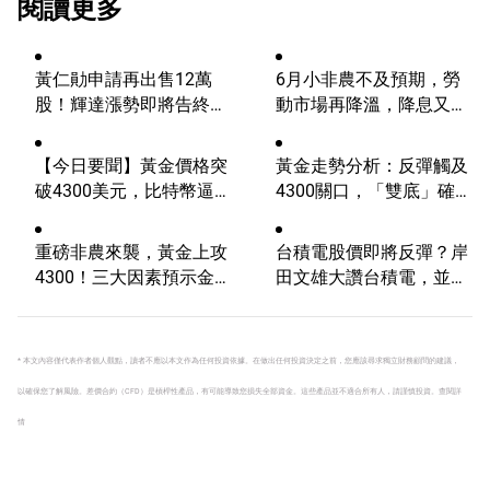
閱讀更多
黃仁勛申請再出售12萬
6月小非農不及預期，勞
股！輝達漲勢即將告終？
動市場再降溫，降息又邁
AI浪潮將迎來轉折？
進一步？
【今日要聞】黃金價格突
黃金走勢分析：反彈觸及
破4300美元，比特幣逼近
4300關口，「雙底」確立
6.5萬，關注伊朗談判
劍指這一目標！
重磅非農來襲，黃金上攻
台積電股價即將反彈？岸
4300！三大因素預示金價
田文雄大讚台積電，並提
升勢有望延續
供逾1萬億日圓補貼
* 本文內容僅代表作者個人觀點，讀者不應以本文作為任何投資依據。在做出任何投資決定之前，您應該尋求獨立財務顧問的建議，
以確保您了解風險。
差價合約（CFD）是槓桿性產品，有可能導致您損失全部資金。這些產品並不適合所有人，請謹慎投資。
查閱詳
情