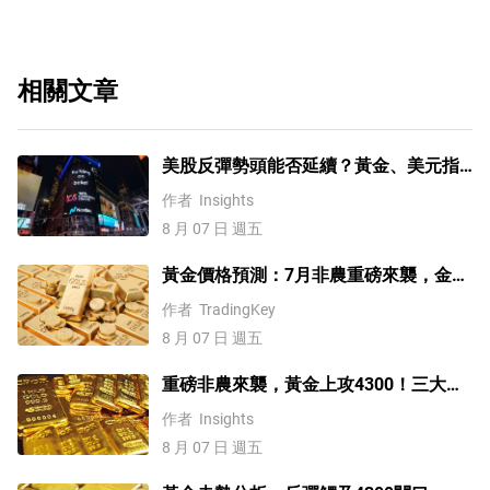
相關文章
美股反彈勢頭能否延續？黃金、美元指
數、費半指數、納指100技術分析
作者
Insights
8 月 07 日 週五
黃金價格預測：7月非農重磅來襲，金價
站上4300美元後還能漲嗎？
作者
TradingKey
8 月 07 日 週五
重磅非農來襲，黃金上攻4300！三大因
素預示金價升勢有望延續
作者
Insights
8 月 07 日 週五