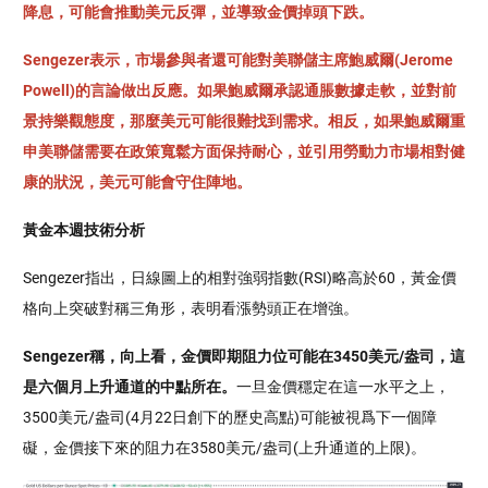
降息，可能會推動美元反彈，並導致金價掉頭下跌。
Sengezer表示，市場參與者還可能對美聯儲主席鮑威爾(Jerome
Powell)的言論做出反應。如果鮑威爾承認通脹數據走軟，並對前
景持樂觀態度，那麼美元可能很難找到需求。相反，如果鮑威爾重
申美聯儲需要在政策寬鬆方面保持耐心，並引用勞動力市場相對健
康的狀況，美元可能會守住陣地。
黃金本週技術分析
Sengezer指出，日線圖上的相對強弱指數(RSI)略高於60，黃金價
格向上突破對稱三角形，表明看漲勢頭正在增強。
Sengezer稱，向上看，金價即期阻力位可能在3450美元/盎司，這
是六個月上升通道的中點所在。
一旦金價穩定在這一水平之上，
3500美元/盎司(4月22日創下的歷史高點)可能被視爲下一個障
礙，金價接下來的阻力在3580美元/盎司(上升通道的上限)。