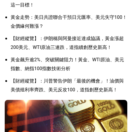
這一目標！
黃金走勢：美日共證聯合干預日元匯率、美元失守100！
金價緣何難漲？
【財經縱覽】：伊朗稱與阿曼接近達成協議，黃金漲超
200美元、WTI原油三連跌，道指續創歷史新高！
黃金飆升逾2%、突破關鍵阻力！黃金、WTI原油、美元
指數、納指100指數技術分析
【財經縱覽】：川普警告伊朗「最後的機會」！油價與
美債殖利率齊跌、美元反攻100，道指創歷史新高！