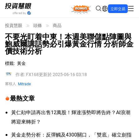
Bonus
立即交易
投資慧眼
頭條
商品
不要光盯着中東！本週美聯儲點陣圖與
鮑威爾講話勢必引爆黃金行情 分析師金
價技術分析
標籤
:
黃金
作者
:
FX168
更新於 2025-06-16 03:18
審核人
Mitrade
最熱文章
黃仁勛申請再出售12萬股！輝達漲勢即將告終？AI浪潮
將迎來轉折？
黃金走勢分析：反彈觸及4300關口，「雙底」確立劍指