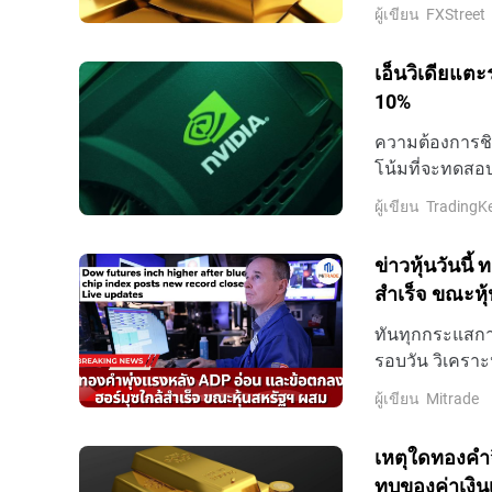
เทรดเดอร์รอกา
ผู้เขียน
FXStreet
เกี่ยวกับช่องแ
$4,260 เพิ่มขึ้
เอ็นวิเดียแตะ
10%
ความต้องการชิป
โน้มที่จะทดสอบ
สิงหาคม ตามเวล
ผู้เขียน
TradingK
ข่าวหุ้นวันนี
สำเร็จ ขณะหุ
ทันทุกกระแสการ
รอบวัน วิเคราะ
ล่าสุดที่นี่
ผู้เขียน
Mitrade
เหตุใดทองคำจ
ทบของค่าเงิน