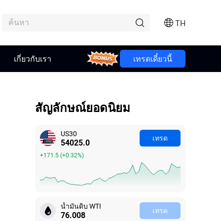
TH
เกี่ยวกับเรา
Bonus
เทรดเดี๋ยวนี้
สัญลักษณ์ยอดนิยม
US30
เทรด
54025.0
+171.5
(
+0.32%
)
น้ำมันดิบ WTI
เทรด
76.008