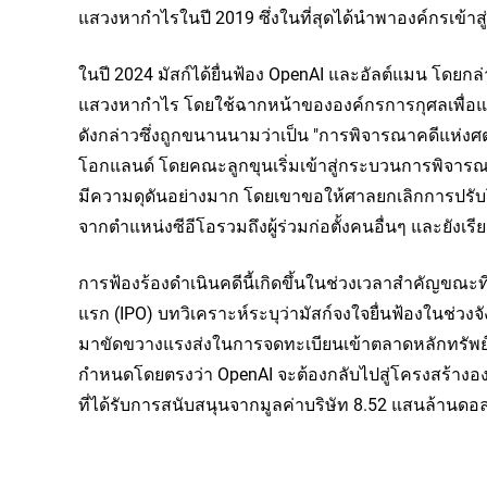
แสวงหากำไรในปี 2019 ซึ่งในที่สุดได้นำพาองค์กรเข้าสู
ในปี 2024 มัสก์ได้ยื่นฟ้อง OpenAI และอัลต์แมน โดยกล่าว
แสวงหากำไร โดยใช้ฉากหน้าขององค์กรการกุศลเพื่อแสว
ดังกล่าวซึ่งถูกขนานนามว่าเป็น "การพิจารณาคดีแห่งศต
โอกแลนด์ โดยคณะลูกขุนเริ่มเข้าสู่กระบวนการพิจารณาต
มีความดุดันอย่างมาก โดยเขาขอให้ศาลยกเลิกการปรั
จากตำแหน่งซีอีโอรวมถึงผู้ร่วมก่อตั้งคนอื่นๆ และยังเร
การฟ้องร้องดำเนินคดีนี้เกิดขึ้นในช่วงเวลาสำคัญขณะท
แรก (IPO) บทวิเคราะห์ระบุว่ามัสก์จงใจยื่นฟ้องในช่
มาขัดขวางแรงส่งในการจดทะเบียนเข้าตลาดหลักทรัพย์ข
กำหนดโดยตรงว่า OpenAI จะต้องกลับไปสู่โครงสร้างอ
ที่ได้รับการสนับสนุนจากมูลค่าบริษัท 8.52 แสนล้านดอล