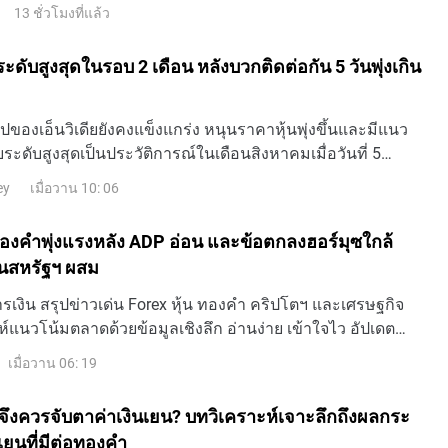
รยืนยันว่ามีโอกาสเกิดข้อตกลงระหว่างอิหร่านและโอมาน
13 ชั่วโมงที่แล้ว
คบฮอร์มุซ ขณะที่เขียนข่าวนี้ XAU/USD เคลื่อนไหวอยู่รอบ ๆ
น 0.30% ในราย
ระดับสูงสุดในรอบ 2 เดือน หลังบวกติดต่อกัน 5 วันพุ่งเกิน
ของเอ็นวิเดียยังคงแข็งแกร่ง หนุนราคาหุ้นพุ่งขึ้นและมีแนว
ระดับสูงสุดเป็นประวัติการณ์ในเดือนสิงหาคมเมื่อวันที่ 5
าตะวันออก เอ็นวิเดีย ( NVDA) เผชิญ
เมื่อวาน 10: 06
ey
้ ทองคำพุ่งแรงหลัง ADP อ่อน และข้อตกลงฮอร์มุซใกล้
้นสหรัฐฯ ผสม
เงิน สรุปข่าวเด่น Forex หุ้น ทองคำ คริปโตฯ และเศรษฐกิจ
ห์แนวโน้มตลาดด้วยข้อมูลเชิงลึก อ่านง่าย เข้าใจไว อัปเดต
เมื่อวาน 06: 19
ึงควรจับตาค่าเงินเยน? บทวิเคราะห์เจาะลึกถึงผลกระ
เยนที่มีต่อทองคำ