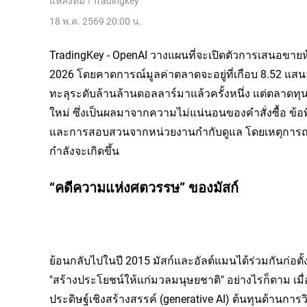
แหล่งที่มา
Tradingkey
18 พ.ค. 2569 20:00 น.
TradingKey - OpenAI วางแผนที่จะเปิดตัวการเสนอขายหุ
2026 โดยคาดการณ์มูลค่าตลาดจะอยู่ที่เกือบ 8.52 แสนล
ทะลุระดับล้านล้านดอลลาร์มาแล้วครั้งหนึ่ง แต่ตลาดท
ใหม่ ซึ่งเป็นผลมาจากความไม่แน่นอนของคำสั่งซื้อ ข
และการสอบสวนจากหน่วยงานกำกับดูแล โดยเหตุการณ์เห
กำลังจะเกิดขึ้น
“คดีความแห่งศตวรรษ” ของมัสก์
ย้อนกลับไปในปี 2015 มัสก์และอัลต์แมนได้ร่วมกันก่อต
"สร้างประโยชน์ให้แก่มวลมนุษยชาติ" อย่างไรก็ตาม เ
ประดิษฐ์เชิงสร้างสรรค์ (generative AI) ต้นทุนด้านการว