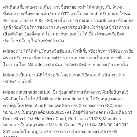
คำเตือนเกี่ยวกับความเสี่ยง: การซื้อขายอาจทำให้คุณสูญเสียเงินทุน
ทั้งหมด การซื้อขายอนุพันธ์แบบ OTC อาจไม่เหมาะสำหรับทุกคน โปรด
พิจารณาเอกสาร PDS, FSG, คำชี้แจงการเปิดเผยความเสี่ยงและข้อตกลง
ลูกค้าก่อนใช้บริการของเรา และตรวจสอบให้แน่ใจว่าคุณเข้าใจความ
เสี่ยงที่เกี่ยวข้องทั้งหมด โปรดทราบว่าคุณไม่ได้เป็นเจ้าของหรือมีผล
ประโยชน์ใด ๆ ในสินทรัพย์อ้างอิง
Mitrade ไม่ได้ให้คำปรึกษาหรือข้อแนะนำที่เกี่ยวข้องกับการได้รับ การถือ
ครอง หรือการละทิ้งตราสารต่าง ๆ ตราสารของเราเป็นแบบการซื้อขาย
โดยตรง โดย Mitrade จะดำเนินการส่งคำสั่งซื้อขายอย่างเดียวเท่านั้น
Mitrade เป็นแบรนด์ที่ใช้ร่วมกันโดยหลายบริษัทและดำเนินการผ่าน
บริษัทดังต่อไปนี้:
Mitrade International Ltd เป็นผู้ออกผลิตภัณฑ์ทางการเงินที่อธิบายไว้
หรือมีอยู่ในเว็บไซต์นี้ Mitrade International Ltd ได้รับอนุญาตและ
ควบคุมโดย Mauritius Financial Services Commission (FSC) และ
หมายเลขใบอนุญาตคือ GB20025791 ที่อยู่สำนักงานจดทะเบียนคือ 6 St
Denis Street, 1st Floor River Court, Port Louis 11328, Mauritius
หมายเลขใบอนุญาตของ Mitrade Global Pty Ltd คือ ABN 90 149 011
361 และถือใบอนุญาตบริการทางการเงินของออสเตรเลีย (AFSL