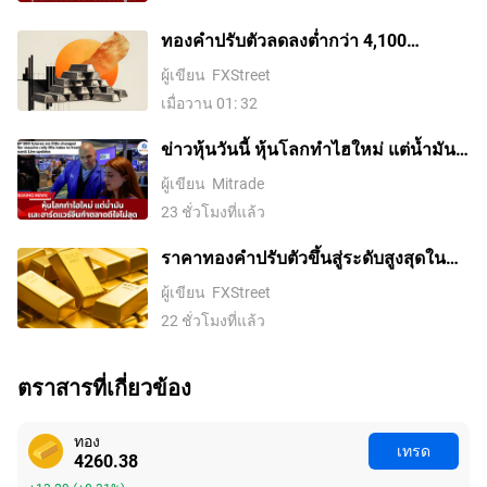
ทองคำปรับตัวลดลงต่ำกว่า 4,100
ดอลลาร์ ขณะที่ตลาดจับตาการเจรจา
ผู้เขียน
FXStreet
ระหว่างสหรัฐฯ กับอิหร่าน
เมื่อวาน 01: 32
ข่าวหุ้นวันนี้ หุ้นโลกทำไฮใหม่ แต่น้ำมัน-
ฮาร์ดแวร์จีนทำตลาดดีใจไม่สุด
ผู้เขียน
Mitrade
23 ชั่วโมงที่แล้ว
ราคาทองคําปรับตัวขึ้นสู่ระดับสูงสุดใน
รอบสองสัปดาห์ ขณะที่ค่าเงินดอลลาร์
ผู้เขียน
FXStreet
สหรัฐอ่อนค่าลงจากความหวังในข้อตกลง
22 ชั่วโมงที่แล้ว
อิหร่านและการเก็งการขึ้นดอกเบี้ยของ
เฟดที่ลดลง
ตราสารที่เกี่ยวข้อง
ทอง
เทรด
4260.38