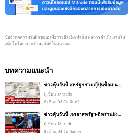
ข้อจำกัดความรับผิดชอบ: เพื่อการอ้างอิงเท่านั้น ผลการดำเนินงานใน
อดีตไม่ได้บ่งบอกถึงผลลัพธ์ในอนาคต
บทความแนะนำ
ข่าวหุ้นวันนี้ สหรัฐฯ ร่วมญี่ปุ่นซื้อเยน
ตลาด FX สะเทือน หุ้นสหรัฐฯ เด้ง แต่ SET
ผู้เขียน
Mitrade
เช้าแกว่งแรง
8 เดือน 03 วัน จันทร์
ข่าวหุ้นวันนี้ เจรจาสหรัฐฯ-อิหร่านยัง
สะดุด น้ำมันร่วง หุ้นโลกเด้ง แต่ SET ยัง
ผู้เขียน
Mitrade
ต้องพิสูจน์
8 เดือน 04 วัน อังคาร