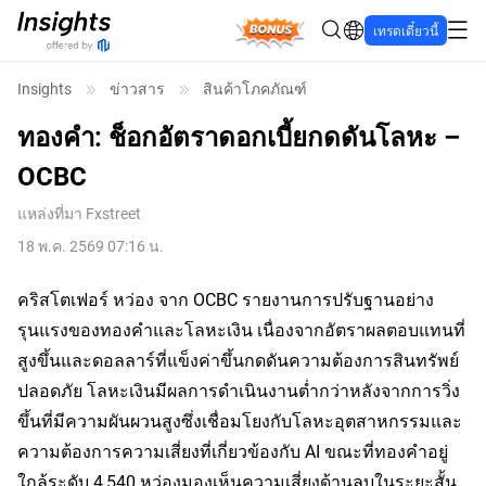
Bonus
เทรดเดี๋ยวนี้
Insights
ข่าวสาร
สินค้าโภคภัณฑ์
ทองคำ: ช็อกอัตราดอกเบี้ยกดดันโลหะ –
OCBC
แหล่งที่มา
Fxstreet
18 พ.ค. 2569 07:16 น.
คริสโตเฟอร์ หว่อง จาก OCBC รายงานการปรับฐานอย่าง
รุนแรงของทองคำและโลหะเงิน เนื่องจากอัตราผลตอบแทนที่
สูงขึ้นและดอลลาร์ที่แข็งค่าขึ้นกดดันความต้องการสินทรัพย์
ปลอดภัย โลหะเงินมีผลการดำเนินงานต่ำกว่าหลังจากการวิ่ง
ขึ้นที่มีความผันผวนสูงซึ่งเชื่อมโยงกับโลหะอุตสาหกรรมและ
ความต้องการความเสี่ยงที่เกี่ยวข้องกับ AI ขณะที่ทองคำอยู่
ใกล้ระดับ 4,540 หว่องมองเห็นความเสี่ยงด้านลบในระยะสั้น