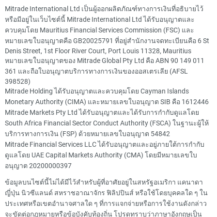
Mitrade International Ltd เป็นผู้ออกผลิตภัณฑ์ทางการเงินที่อธิบายไว้
หรือมีอยู่ในเว็บไซต์นี้ Mitrade International Ltd ได้รับอนุญาตและ
ควบคุมโดย Mauritius Financial Services Commission (FSC) และ
หมายเลขใบอนุญาตคือ GB20025791 ที่อยู่สำนักงานจดทะเบียนคือ 6 St
Denis Street, 1st Floor River Court, Port Louis 11328, Mauritius
หมายเลขใบอนุญาตของ Mitrade Global Pty Ltd คือ ABN 90 149 011
361 และถือใบอนุญาตบริการทางการเงินของออสเตรเลีย (AFSL
398528)
Mitrade Holding ได้รับอนุญาตและควบคุมโดย Cayman Islands
Monetary Authority (CIMA) และหมายเลขใบอนุญาต SIB คือ 1612446
Mitrade Markets Pty Ltd ได้รับอนุญาตและได้รับการกำกับดูแลโดย
South Africa Financial Sector Conduct Authority (FSCA) ในฐานะผู้ให้
บริการทางการเงิน (FSP) ด้วยหมายเลขใบอนุญาต 54842
Mitrade Financial Services LLC ได้รับอนุญาตและอยู่ภายใต้การกำกับ
ดูแลโดย UAE Capital Markets Authority (CMA) โดยมีหมายเลขใบ
อนุญาต 20200000397
ข้อมูลบนไซต์นี้ไม่ได้มีไว้สำหรับผู้ที่อาศัยอยู่ในสหรัฐอเมริกา แคนาดา
ญี่ปุ่น นิวซีแลนด์ สหราชอาณาจักร ฟิลิปปินส์ หรือใช้โดยบุคคลใด ๆ ใน
ประเทศหรือเขตอำนาจศาลใด ๆ ที่การแจกจ่ายหรือการใช้งานดังกล่าว
จะขัดต่อกฎหมายหรือข้อบังคับท้องถิ่น โปรดทราบว่าภาษาอังกฤษเป็น