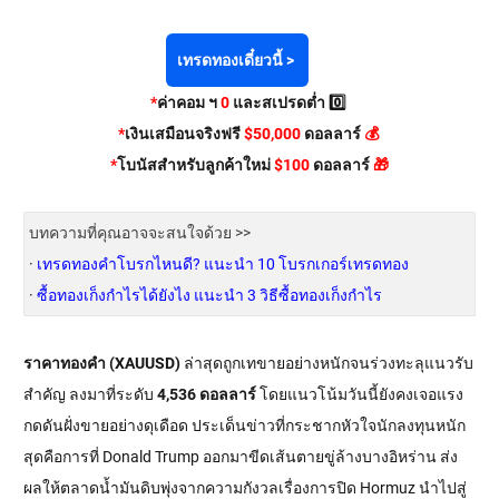
เทรดทองเดี๋ยวนี้ >
*
ค่าคอม ฯ
0
และสเปรดต่ำ 0️⃣
*
เงินเสมือนจริงฟรี
$50,000
ดอลลาร์
💰
*
โบนัสสำหรับลูกค้าใหม่
$100
ดอลลาร์
🎁
บทความที่คุณอาจจะสนใจด้วย >>
·
เทรดทองคําโบรกไหนดี? แนะนำ 10 โบรกเกอร์เทรดทอง
·
ซื้อทองเก็งกำไรได้ยังไง แนะนำ 3 วิธีซื้อทองเก็งกำไร
ราคาทองคำ (XAUUSD)
ล่าสุดถูกเทขายอย่างหนักจนร่วงทะลุแนวรับ
สำคัญ ลงมาที่ระดับ
4,536 ดอลลาร์
โดยแนวโน้มวันนี้ยังคงเจอแรง
กดดันฝั่งขายอย่างดุเดือด ประเด็นข่าวที่กระชากหัวใจนักลงทุนหนัก
สุดคือการที่ Donald Trump ออกมาขีดเส้นตายขู่ล้างบางอิหร่าน ส่ง
ผลให้ตลาดน้ำมันดิบพุ่งจากความกังวลเรื่องการปิด Hormuz นำไปสู่