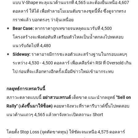
แบบ V-Shape ทะลุแนวต้านแรกที่ 4,565 และต้องยืนเหนือ 4,607
ดอลลาร์ ให้ได้ เพื่อทำลายโมเมนตัมขาลงชุดนี้ทิ้ง ซึ่งดูจากทรง
กราฟแล้ว บอกตรงๆ ว่าลุ้นเหนื่อย
Bear Case:
หากราคาถูกเทขายจนหลุดแนวรับที่ 4,500
โครงสร้างจะพังต่อทันที เตรียมตัวไหลเป็นน้ำตกลงไปทดสอบ
แนวรับถัดไปที่ 4,480
Sideway:
ราคาอาจมีการชะลอตัวและสร้างฐานในกรอบแคบๆ
ระหว่าง 4,530 - 4,500 ดอลลาร์ เพื่อเคลียร์ค่า RSI ที่ Oversold เกิน
การลงทุนมีความเสี่ยง อาจไม่เหมาะสำหรับทุกคน
ไป ก่อนที่จะเลือกทางอีกครั้งเมื่อมีข่าวใหม่เข้ามากระทบ
กลยุทธ์การเทรดวันนี้
สภาวะตลาดแบบนี้
อย่าสวนเทรนด์
เด็ดขาด แนะนำกลยุทธ์
"Sell on
Rally" (เด้งขึ้นมาให้ช็อต)
คอยหาจังหวะที่ราคารีบาวด์ขึ้นไปทดสอบ
แนวต้านแถวๆ 4,565 แล้วหาจังหวะเปิดสถานะ Short
โดยตั้ง Stop Loss (จุดตัดขาดทุน) ให้ชัดเจนเหนือ 4,575 ดอลลาร์