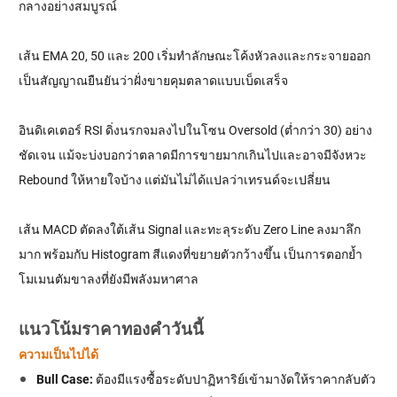
กลางอย่างสมบูรณ์
เส้น EMA 20, 50 และ 200 เริ่มทำลักษณะโค้งหัวลงและกระจายออก
เป็นสัญญาณยืนยันว่าฝั่งขายคุมตลาดแบบเบ็ดเสร็จ
อินดิเคเตอร์ RSI ดิ่งนรกจมลงไปในโซน Oversold (ต่ำกว่า 30) อย่าง
ชัดเจน แม้จะบ่งบอกว่าตลาดมีการขายมากเกินไปและอาจมีจังหวะ
Rebound ให้หายใจบ้าง แต่มันไม่ได้แปลว่าเทรนด์จะเปลี่ยน
เส้น MACD ตัดลงใต้เส้น Signal และทะลุระดับ Zero Line ลงมาลึก
มาก พร้อมกับ Histogram สีแดงที่ขยายตัวกว้างขึ้น เป็นการตอกย้ำ
โมเมนตัมขาลงที่ยังมีพลังมหาศาล
แนวโน้มราคาทองคำวันนี้
ความเป็นไปได้
Bull Case:
ต้องมีแรงซื้อระดับปาฏิหาริย์เข้ามางัดให้ราคากลับตัว