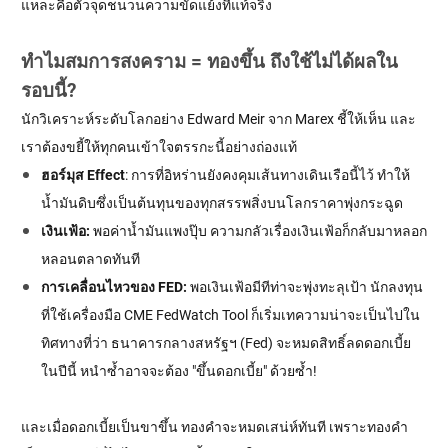
แหละคือตัวจุดชนวนความขัดแย้งที่แท้จริง
ทำไมสมการสงคราม = ทองขึ้น ถึงใช้ไม่ได้ผลใน
รอบนี้?
นักวิเคราะห์ระดับโลกอย่าง Edward Meir จาก Marex ชี้ให้เห็น และ
เราต้องขยี้ให้ทุกคนเข้าใจตรรกะนี้อย่างถ่องแท้
ฮอร์มุส Effect
: การที่อิหร่านยังคงคุมเส้นทางเดินเรือนี้ไว้ ทำให้
น้ำมันดิบซึ่งเป็นต้นทุนของทุกสรรพสิ่งบนโลกราคาพุ่งกระฉูด
เงินเฟ้อ:
พอค่าน้ำมันแพงปุ๊บ ความกลัวเรื่องเงินเฟ้อก็กลับมาหลอก
หลอนตลาดทันที
การเคลื่อนไหวของ FED:
พอเงินเฟ้อมีทีท่าจะพุ่งทะลุเป้า นักลงทุน
ที่ใช้เครื่องมือ CME FedWatch Tool ก็เริ่มเทความน่าจะเป็นไปใน
ทิศทางที่ว่า ธนาคารกลางสหรัฐฯ (Fed) จะหมดสิทธิ์ลดดอกเบี้ย
ในปีนี้ หนำซ้ำอาจจะต้อง "ขึ้นดอกเบี้ย" ด้วยซ้ำ!
และเมื่อดอกเบี้ยเป็นขาขึ้น ทองคำจะหมดเสน่ห์ทันที เพราะทองคำ