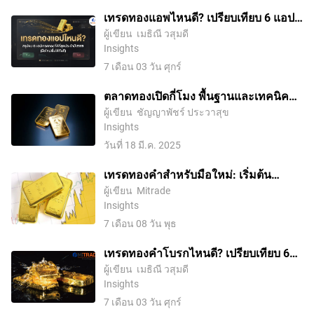
เทรดทองแอพไหนดี? เปรียบเทียบ 6 แอป
เทรดทองปี 2569 มือใหม่เริ่มได้ทันที
ผู้เขียน
เมธิณี วสุมดี
Insights
7 เดือน 03 วัน ศุกร์
ตลาดทองเปิดกี่โมง พื้นฐานและเทคนิคที่
นักลงทุนต้องรู้
ผู้เขียน
ชัญญาพัชร์ ประวาสุข
Insights
วันที่ 18 มี.ค. 2025
เทรดทองคำสำหรับมือใหม่: เริ่มต้น
XAUUSD อย่างไรให้เข้าใจความเสี่ยง
ผู้เขียน
Mitrade
Insights
7 เดือน 08 วัน พุธ
เทรดทองคำโบรกไหนดี? เปรียบเทียบ 6
โบรกเกอร์ทองคำที่ดีที่สุดปี 2026
ผู้เขียน
เมธิณี วสุมดี
Insights
7 เดือน 03 วัน ศุกร์