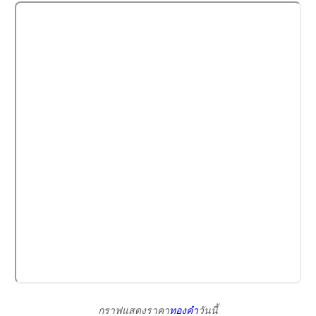
กราฟแสดงราคา
ทองคำ
วันนี้