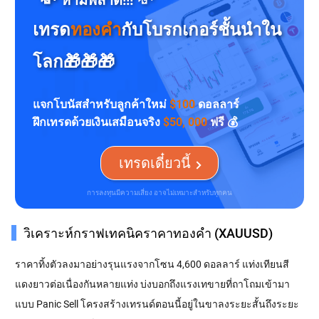
เทรด
ทองคำ
กับโบรกเกอร์ชั้นนำใน
โลก🎁🎁🎁
แจกโบนัสสำหรับลูกค้าใหม่
$100
ดอลลาร์
ฝึกเทรดด้วยเงินเสมือนจริง
$50, 000
ฟรี 💰
เทรดเดี๋ยวนี้
วิเคราะห์กราฟเทคนิคราคาทองคำ (XAUUSD)
ราคาทิ้งตัวลงมาอย่างรุนแรงจากโซน 4,600 ดอลลาร์ แท่งเทียนสี
แดงยาวต่อเนื่องกันหลายแท่ง บ่งบอกถึงแรงเทขายที่ถาโถมเข้ามา
แบบ Panic Sell โครงสร้างเทรนด์ตอนนี้อยู่ในขาลงระยะสั้นถึงระยะ