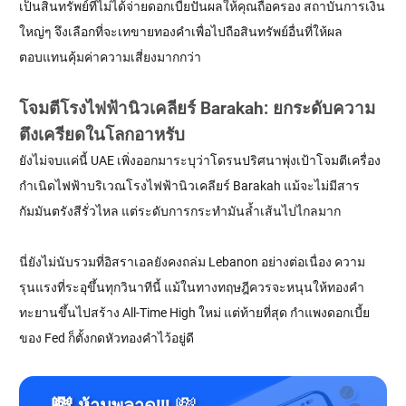
เป็นสินทรัพย์ที่ไม่ได้จ่ายดอกเบี้ยปันผลให้คุณถือครอง สถาบันการเงิน
ใหญ่ๆ จึงเลือกที่จะเทขายทองคำเพื่อไปถือสินทรัพย์อื่นที่ให้ผล
ตอบแทนคุ้มค่าความเสี่ยงมากกว่า
โจมตีโรงไฟฟ้านิวเคลียร์ Barakah: ยกระดับความ
ตึงเครียดในโลกอาหรับ
ยังไม่จบแค่นี้ UAE เพิ่งออกมาระบุว่าโดรนปริศนาพุ่งเป้าโจมตีเครื่อง
กำเนิดไฟฟ้าบริเวณโรงไฟฟ้านิวเคลียร์ Barakah แม้จะไม่มีสาร
กัมมันตรังสีรั่วไหล แต่ระดับการกระทำมันล้ำเส้นไปไกลมาก
นี่ยังไม่นับรวมที่อิสราเอลยังคงถล่ม Lebanon อย่างต่อเนื่อง ความ
รุนแรงที่ระอุขึ้นทุกวินาทีนี้ แม้ในทางทฤษฎีควรจะหนุนให้ทองคำ
ทะยานขึ้นไปสร้าง All-Time High ใหม่ แต่ท้ายที่สุด กำแพงดอกเบี้ย
ของ Fed ก็ตั้งกดหัวทองคำไว้อยู่ดี
💸
💸
ห้ามพลาด!!!