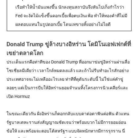
เรือทำให้น้ำมันแพงขึ้น นักลงทุนสถาบันจึงหันไปเก็งกำไรว่า
Fed จะงัดไม้แข็งขึ้นดอกเบี้ยเพื่อตบเงินเฟ้อ ทำให้ทองคำที่ไม่มี
ผลตอบแทนในรูปดอกเบี้ย โดนเทขายทิ้งอย่างไม่ไยดี
Donald Trump ขู่ล้างบางอิหร่าน โดมิโนเอฟเฟกต์ที่
เขย่าตลาดโลก
ประเด็นแรกคือท่าทีของ Donald Trump ที่ออกมาข่มขู่อิหร่านผ่านสื่อ
โซเชียลมีเดียว่า เวลาใกล้หมดลงแล้ว และถ้าไม่รีบทำอะไรสักอย่าง
ประเทศอาจจะไม่เหลืออะไรเลย ท่าทีที่ดุดันระดับนี้ ไม่ใช่แค่คำขู่
ลอยๆ แต่เป็นการบีบให้อิหร่านยอมจำนนทิ้งโครงการนิวเคลียร์และ
เปิด Hormuz
ในขณะเดียวกัน ฝั่งอิหร่านก็ตอกกลับแบบตาต่อตาฟันต่อฟัน ตัวแทน
รัฐบาลเตหะรานส่งสัญญาณชัดเจนว่าพร้อมบวก ไม่มีการยอมอ่อน
ข้อให้ และพร้อมจะตอบโต้สหรัฐฯ แบบจัดหนักหากมีการรุกราน นี่