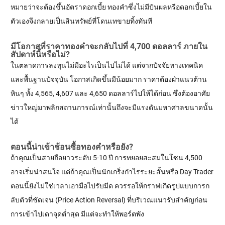
หมายว่าจะต้องขึ้นอัตราดอกเบี้ย ทองคำซึ่งไม่มีปันผลหรือดอกเบี้ยใน
ตัวเองจึงกลายเป็นสินทรัพย์ที่โดนเทขายทิ้งทันที
มีโอกาสที่ราคาทองคำจะกลับไปที่ 4,700 ดอลลาร์ ภายใน
สัปดาห์นี้หรือไม่?
ในตลาดการลงทุนไม่มีอะไรเป็นไปไม่ได้ แต่จากปัจจัยทางเทคนิค
และพื้นฐานปัจจุบัน โอกาสเกิดขึ้นมีน้อยมาก ราคาต้องฝ่าแนวต้าน
หินๆ ทั้ง 4,565, 4,607 และ 4,650 ดอลลาร์ไปให้ได้ก่อน ซึ่งต้องอาศัย
ข่าวใหญ่มาพลิกสถานการณ์เท่านั้นถึงจะมีแรงดันมหาศาลขนาดนั้น
ได้
ตอนนี้น่าเข้าช้อนซื้อทองคำหรือยัง?
ถ้าคุณเป็นสายถือยาวระดับ 5-10 ปี การทยอยสะสมในโซน 4,500
อาจเริ่มน่าสนใจ แต่ถ้าคุณเป็นนักเกร็งกำไรระยะสั้นหรือ Day Trader
ตอนนี้ยังไม่ใช่เวลาเอามือไปรับมีด ควรรอให้กราฟเกิดรูปแบบการก
ลับตัวที่ชัดเจน (Price Action Reversal) ที่บริเวณแนวรับสำคัญก่อน
การเข้าไปเดาจุดต่ำสุด มีแต่จะทำให้พอร์ตพัง