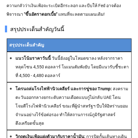
ความกลัวว่าเงินเฟ้อจะระเบิดอีกระลอก และบีบให้ Fed อาจต้อง
พิจารณา
"ขึ้นอัตราดอกเบี้ย"
แทนที่จะลดตามแผนเดิม!
สรุปประเด็นสำคัญวันนี้
สรุปประเด็นสำคัญ
แนวโน้มราคาวันนี้
วันนี้ยังอยู่ในโหมดขาลง หลังจากราคา
หลุดโซน 4,550 ดอลลาร์ โมเมนตัมพังยับ โดยมีแนวรับชี้ชะตา
ที่ 4,500 - 4,480 ดอลลาร์
โดรนถล่มโรงไฟฟ้านิวเคลียร์ และการขู่ของ Trump:
สงคราม
ตะวันออกกลางยกระดับความเดือดแบบกู่ไม่กลับ UAE โดน
โจมตีโรงไฟฟ้านิวเคลียร์ ขณะที่ผู้นำสหรัฐฯ บีบให้อิหร่านยอม
จำนนอย่างไร้ข้อต่อรอง ทำให้สถานการณ์ภูมิรัฐศาสตร์
ตึงเครียดขั้นสุด
วิกฤตเงินเฟ้อแฝงตัวมากับราคาน้ำมัน:
การปิดกั้นเส้นทางเดิน