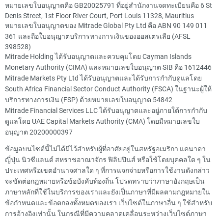
หมายเลขใบอนุญาตคือ GB20025791 ที่อยู่สำนักงานจดทะเบียนคือ 6 St
Denis Street, 1st Floor River Court, Port Louis 11328, Mauritius
หมายเลขใบอนุญาตของ Mitrade Global Pty Ltd คือ ABN 90 149 011
361 และถือใบอนุญาตบริการทางการเงินของออสเตรเลีย (AFSL
398528)
Mitrade Holding ได้รับอนุญาตและควบคุมโดย Cayman Islands
Monetary Authority (CIMA) และหมายเลขใบอนุญาต SIB คือ 1612446
Mitrade Markets Pty Ltd ได้รับอนุญาตและได้รับการกำกับดูแลโดย
South Africa Financial Sector Conduct Authority (FSCA) ในฐานะผู้ให้
บริการทางการเงิน (FSP) ด้วยหมายเลขใบอนุญาต 54842
Mitrade Financial Services LLC ได้รับอนุญาตและอยู่ภายใต้การกำกับ
ดูแลโดย UAE Capital Markets Authority (CMA) โดยมีหมายเลขใบ
อนุญาต 20200000397
ข้อมูลบนไซต์นี้ไม่ได้มีไว้สำหรับผู้ที่อาศัยอยู่ในสหรัฐอเมริกา แคนาดา
ญี่ปุ่น นิวซีแลนด์ สหราชอาณาจักร ฟิลิปปินส์ หรือใช้โดยบุคคลใด ๆ ใน
ประเทศหรือเขตอำนาจศาลใด ๆ ที่การแจกจ่ายหรือการใช้งานดังกล่าว
จะขัดต่อกฎหมายหรือข้อบังคับท้องถิ่น โปรดทราบว่าภาษาอังกฤษเป็น
ภาษาหลักที่ใช้ในบริการของเราและยังเป็นภาษาที่มีผลตามกฎหมายใน
ข้อกำหนดและข้อตกลงทั้งหมดของเรา เว็บไซต์ในภาษาอื่น ๆ ใช้สำหรับ
การอ้างอิงเท่านั้น ในกรณีที่มีความคลาดเคลื่อนระหว่างเว็บไซต์ภาษา