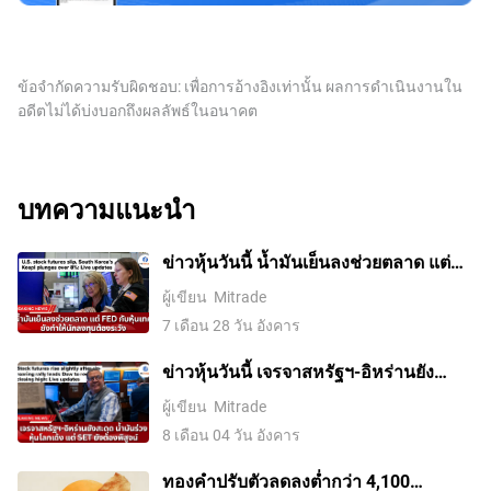
ข้อจำกัดความรับผิดชอบ: เพื่อการอ้างอิงเท่านั้น ผลการดำเนินงานใน
อดีตไม่ได้บ่งบอกถึงผลลัพธ์ในอนาคต
บทความแนะนำ
ข่าวหุ้นวันนี้ น้ำมันเย็นลงช่วยตลาด แต่
Fed กับหุ้นเทคยังทำให้นักลงทุนต้องระวัง
ผู้เขียน
Mitrade
7 เดือน 28 วัน อังคาร
ข่าวหุ้นวันนี้ เจรจาสหรัฐฯ-อิหร่านยัง
สะดุด น้ำมันร่วง หุ้นโลกเด้ง แต่ SET ยัง
ผู้เขียน
Mitrade
ต้องพิสูจน์
8 เดือน 04 วัน อังคาร
ทองคำปรับตัวลดลงต่ำกว่า 4,100