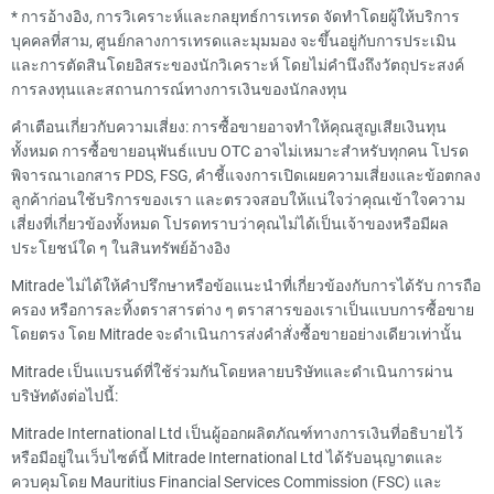
*
การอ้างอิง, การวิเคราะห์และกลยุทธ์การเทรด จัดทำโดยผู้ให้บริการ
บุคคลที่สาม, ศูนย์กลางการเทรดและมุมมอง จะขึ้นอยู่กับการประเมิน
และการตัดสินโดยอิสระของนักวิเคราะห์ โดยไม่คำนึงถึงวัตถุประสงค์
การลงทุนและสถานการณ์ทางการเงินของนักลงทุน
คำเตือนเกี่ยวกับความเสี่ยง: การซื้อขายอาจทำให้คุณสูญเสียเงินทุน
ทั้งหมด การซื้อขายอนุพันธ์แบบ OTC อาจไม่เหมาะสำหรับทุกคน โปรด
พิจารณาเอกสาร PDS, FSG, คำชี้แจงการเปิดเผยความเสี่ยงและข้อตกลง
ลูกค้าก่อนใช้บริการของเรา และตรวจสอบให้แน่ใจว่าคุณเข้าใจความ
เสี่ยงที่เกี่ยวข้องทั้งหมด โปรดทราบว่าคุณไม่ได้เป็นเจ้าของหรือมีผล
ประโยชน์ใด ๆ ในสินทรัพย์อ้างอิง
Mitrade ไม่ได้ให้คำปรึกษาหรือข้อแนะนำที่เกี่ยวข้องกับการได้รับ การถือ
ครอง หรือการละทิ้งตราสารต่าง ๆ ตราสารของเราเป็นแบบการซื้อขาย
โดยตรง โดย Mitrade จะดำเนินการส่งคำสั่งซื้อขายอย่างเดียวเท่านั้น
Mitrade เป็นแบรนด์ที่ใช้ร่วมกันโดยหลายบริษัทและดำเนินการผ่าน
บริษัทดังต่อไปนี้:
Mitrade International Ltd เป็นผู้ออกผลิตภัณฑ์ทางการเงินที่อธิบายไว้
หรือมีอยู่ในเว็บไซต์นี้ Mitrade International Ltd ได้รับอนุญาตและ
ควบคุมโดย Mauritius Financial Services Commission (FSC) และ