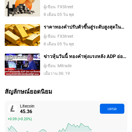
ดอลลาร์ ขณะที่ตลาดจับตาการเจรจา
ผู้เขียน
FXStreet
ระหว่างสหรัฐฯ กับอิหร่าน
8 เดือน 05 วัน พุธ
ราคาทองคําปรับตัวขึ้นสู่ระดับสูงสุดใน
รอบสองสัปดาห์ ขณะที่ค่าเงินดอลลาร์
ผู้เขียน
FXStreet
สหรัฐอ่อนค่าลงจากความหวังในข้อตกลง
8 เดือน 05 วัน พุธ
อิหร่านและการเก็งการขึ้นดอกเบี้ยของ
เฟดที่ลดลง
ข่าวหุ้นวันนี้ ทองคำพุ่งแรงหลัง ADP อ่อน
และข้อตกลงฮอร์มุซใกล้สำเร็จ ขณะหุ้น
ผู้เขียน
Mitrade
สหรัฐฯ ผสม
เมื่อวาน 06: 19
สัญลักษณ์ยอดนิยม
Litecoin
เทรด
45.35
+0.08
(
+0.18%
)