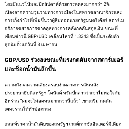
โดยมีแนวโน้มจะปิดสัปดาห์ด้วยการลดลงมากกว่า 2%
เนื่องจากความวุ่นวายทางการเมืองในสหราชอาณาจักรและ
การเก็งกำไรที่เพิ่มขึ้นว่าผู้สืบทอดนายกรัฐมนตรีเคียร์ สตาร์เม
อร์อาจขยายการขาดดุลทางการคลังกดดันสกุลเงิน ขณะที่
เขียนข่าวนี้ GBP/USD เคลื่อนไหวที่ 1.3343 ซึ่งเป็นระดับต่ำ
สุดนับตั้งแต่วันที่ 8 เมษายน
GBP/USD ร่วงลงขณะที่แรงกดดันจากสตาร์เมอร์
และช็อกน้ำมันลึกขึ้น
ความกังวลความเสี่ยงครอบงำตลาดการเงินหลัง
ประธานาธิบดีสหรัฐฯ โดนัลด์ ทรัมป์กล่าวว่าเขาไม่พอใจกับ
อิหร่าน “ผมจะไม่อดทนมากกว่านี้แล้ว” เขาเสริม กดดัน
เตหะรานให้ทำข้อตกลง
เกณฑ์ราคาน้ำมันดิบของสหรัฐฯ เวสต์เทกซัสอินเตอร์มีเดียต