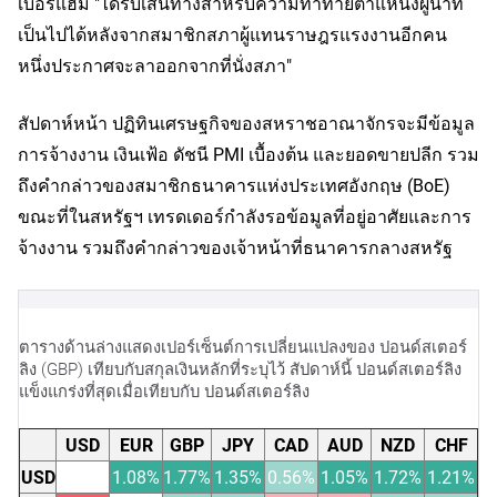
เบอร์แฮม "ได้รับเส้นทางสำหรับความท้าทายตำแหน่งผู้นำที่
เป็นไปได้หลังจากสมาชิกสภาผู้แทนราษฎรแรงงานอีกคน
หนึ่งประกาศจะลาออกจากที่นั่งสภา"
สัปดาห์หน้า ปฏิทินเศรษฐกิจของสหราชอาณาจักรจะมีข้อมูล
การจ้างงาน เงินเฟ้อ ดัชนี PMI เบื้องต้น และยอดขายปลีก รวม
ถึงคำกล่าวของสมาชิกธนาคารแห่งประเทศอังกฤษ (BoE)
ขณะที่ในสหรัฐฯ เทรดเดอร์กำลังรอข้อมูลที่อยู่อาศัยและการ
จ้างงาน รวมถึงคำกล่าวของเจ้าหน้าที่ธนาคารกลางสหรัฐ
ตารางด้านล่างแสดงเปอร์เซ็นต์การเปลี่ยนแปลงของ ปอนด์สเตอร์
ลิง (GBP) เทียบกับสกุลเงินหลักที่ระบุไว้ สัปดาห์นี้ ปอนด์สเตอร์ลิง
แข็งแกร่งที่สุดเมื่อเทียบกับ ปอนด์สเตอร์ลิง
USD
EUR
GBP
JPY
CAD
AUD
NZD
CHF
USD
1.08%
1.77%
1.35%
0.56%
1.05%
1.72%
1.21%