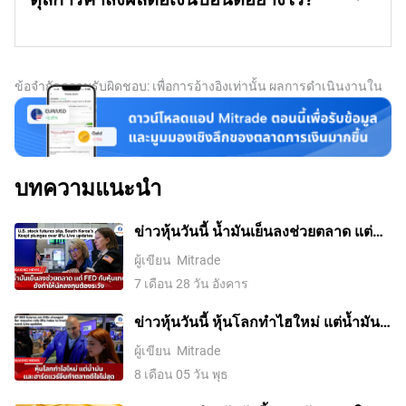
พยายามควบคุมอัตราเงินเฟ้อด้วยการขึ้นอัตราดอกเบี้ย ทำให้
ต่างๆ เช่น GDP, PMI การผลิตและบริการ และการจ้างงาน
การเข้าถึงสินเชื่อมีราคาแพงขึ้นสำหรับประชาชนและภาค
ข้อมูลที่สำคัญอีกประการหนึ่งสำหรับเงินปอนด์สเตอร์ลิงคือ
ล้วนส่งผลต่อทิศทางของ GBP ได้ เศรษฐกิจที่แข็งแกร่งเป็นผล
ธุรกิจ โดยทั่วไป สิ่งนี้จะเป็นบวกต่อเงิน GBP เนื่องจากอัตรา
ยอดดุลการค้า ตัวบ่งชี้นี้จะวัดความแตกต่างระหว่างสิ่งที่
ดีต่อสเตอร์ลิง ไม่เพียงแต่ดึงดูดการลงทุนจากต่างประเทศมาก
ดอกเบี้ยที่สูงขึ้นทำให้สหราชอาณาจักรเป็นสถานที่ที่น่าดึงดูด
ประเทศได้รับจากการส่งออก การใช้จ่ายกับการนำเข้าในช่วง
ขึ้นเท่านั้น แต่ยังอาจกระตุ้นให้ BoE ขึ้นอัตราดอกเบี้ย ซึ่งจะ
ยิ่งขึ้นสำหรับนักลงทุนทั่วโลกในการพักเงินของพวกเขา เมื่อ
เวลาที่กำหนด หากประเทศผลิตสินค้าส่งออกที่เป็นที่ต้องการ
ทำให้ GBP แข็งค่าขึ้นโดยตรง มิฉะนั้น หากข้อมูลเศรษฐกิจ
ข้อจำกัดความรับผิดชอบ: เพื่อการอ้างอิงเท่านั้น ผลการดำเนินงานใน
อัตราเงินเฟ้อต่ำเกินไป แสดงว่าการเติบโตทางเศรษฐกิจกำลัง
อย่างมาก สกุลเงินของประเทศนั้นจะได้รับประโยชน์จาก
อ่อนแอ ค่าเงินปอนด์ก็มีแนวโน้มจะอ่อนค่าลง
อดีตไม่ได้บ่งบอกถึงผลลัพธ์ในอนาคต
ชะลอตัว ในสถานการณ์นี้ BoE จะพิจารณาลดอัตราดอกเบี้ย
ความต้องการพิเศษที่มาจากผู้ซื้อต่างประเทศที่ต้องการซื้อ
เพื่อลดสินเชื่อ ทำให้ธุรกิจต่างๆ สามารถกู้ยืมเงินได้มากขึ้น
สินค้าเหล่านี้ล้วนๆ ดังนั้น ยอดดุลการค้าสุทธิที่เป็นบวกจะ
เพื่อลงทุนในโครงการที่จะสร้างการเติบโตทางเศรษฐกิจ
ทำให้สกุลเงินแข็งแกร่งขึ้น และในทางกลับกัน ถ้ายอดดุล
ติดลบ สกุลเงินก็จะอ่อนค่า
บทความแนะนำ
ข่าวหุ้นวันนี้ น้ำมันเย็นลงช่วยตลาด แต่
Fed กับหุ้นเทคยังทำให้นักลงทุนต้องระวัง
ผู้เขียน
Mitrade
7 เดือน 28 วัน อังคาร
ข่าวหุ้นวันนี้ หุ้นโลกทำไฮใหม่ แต่น้ำมัน-
ฮาร์ดแวร์จีนทำตลาดดีใจไม่สุด
ผู้เขียน
Mitrade
8 เดือน 05 วัน พุธ