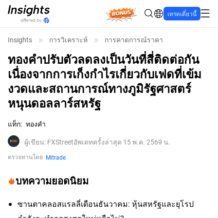
Bonus
เทรดเดี๋ยวนี้
Insights
การวิเคราะห์
การคาดการณ์ราคา
ทองคำปรับตัวลดลงเป็นวันที่สี่ติดต่อกัน
เนื่องจากการเก็งกำไรเกี่ยวกับเฟดที่เข้ม
งวดและสถานการณ์ทางภูมิรัฐศาสตร์
หนุนดอลลาร์สหรัฐ
แท็ก
:
ทองคำ
ผู้เขียน
:
FXStreet
อัพเดทครั้งล่าสุด 15 พ.ค. 2569 น.
ตรวจทานโดย
Mitrade
บทความยอดนิยม
ซานตาคลอสแรลลี่เดือนธันวาคม: หุ้นสหรัฐและยุโรป