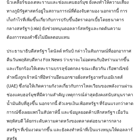
นิวเคลียร์ของเตหะรานและช่องแคบฮอร์มุซ ยังคงทำให้ความเสี่ยง
ทางภูมิรัฐศาสตร์อยู่ในสถานการณ์ที่ต้องจับตามอง นอกจากนี้ การ
เก็งกำไรที่เพิ่มขึ้นเกี่ยวกับการปรับขึ้นอัตราดอกเบี้ยโดยธนาคาร
กลางสหรัฐฯ (เฟด) ยังช่วยหนุนดอลลาร์สหรัฐและกดดันความ
ต้องการทองคำซึ่งไม่มีผลตอบแทน
ประธานาธิบดีสหรัฐฯ โดนัลด์ ทรัมป์ กล่าวในสัมภาษณ์ที่ออกอากาศ
คืนวันพฤหัสบดีทาง Fox News ว่าเขาจะไม่อดทนกับอิหร่านมากขึ้น
และเรียกร้องให้เตหะรานบรรลุข้อตกลง ขณะเดียวกัน เรือพาณิชย์
ลำหนึ่งถูกเจ้าหน้าที่อิหร่านยึดนอกชายฝั่งสหรัฐอาหรับเอมิเรตส์
(UAE) ซึ่งก่อให้เกิดความกังวลเกี่ยวกับการไหลเวียนของพลังงานผ่าน
ช่องแคบฮอร์มุซที่มีความสำคัญ เหตุการณ์ล่าสุดยังคงสนับสนุนราคา
น้ำมันดิบที่สูงขึ้น นอกจากนี้ ตัวเลขเงินเฟ้อสหรัฐฯ ที่ร้อนแรงกว่าคาด
การณ์ซึ่งเผยแพร่ในสัปดาห์นี้ และข้อมูลยอดค้าปลีกสหรัฐฯ เมื่อวัน
พฤหัสบดี ได้ยกระดับความคาดหวังของตลาดต่อธนาคารกลาง
สหรัฐฯ ที่เข้มงวดมากขึ้น และยังคงทำหน้าที่เป็นแรงหนุนให้ดอลลาร์
สหรัฐ