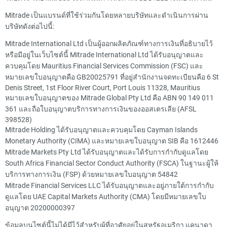
Mitrade เป็นแบรนด์ที่ใช้ร่วมกันโดยหลายบริษัทและดำเนินการผ่าน
บริษัทดังต่อไปนี้:
Mitrade International Ltd เป็นผู้ออกผลิตภัณฑ์ทางการเงินที่อธิบายไว้
หรือมีอยู่ในเว็บไซต์นี้ Mitrade International Ltd ได้รับอนุญาตและ
ควบคุมโดย Mauritius Financial Services Commission (FSC) และ
หมายเลขใบอนุญาตคือ GB20025791 ที่อยู่สำนักงานจดทะเบียนคือ 6 St
Denis Street, 1st Floor River Court, Port Louis 11328, Mauritius
หมายเลขใบอนุญาตของ Mitrade Global Pty Ltd คือ ABN 90 149 011
361 และถือใบอนุญาตบริการทางการเงินของออสเตรเลีย (AFSL
398528)
Mitrade Holding ได้รับอนุญาตและควบคุมโดย Cayman Islands
Monetary Authority (CIMA) และหมายเลขใบอนุญาต SIB คือ 1612446
Mitrade Markets Pty Ltd ได้รับอนุญาตและได้รับการกำกับดูแลโดย
South Africa Financial Sector Conduct Authority (FSCA) ในฐานะผู้ให้
บริการทางการเงิน (FSP) ด้วยหมายเลขใบอนุญาต 54842
Mitrade Financial Services LLC ได้รับอนุญาตและอยู่ภายใต้การกำกับ
ดูแลโดย UAE Capital Markets Authority (CMA) โดยมีหมายเลขใบ
อนุญาต 20200000397
ข้อมูลบนไซต์นี้ไม่ได้มีไว้สำหรับผู้ที่อาศัยอยู่ในสหรัฐอเมริกา แคนาดา