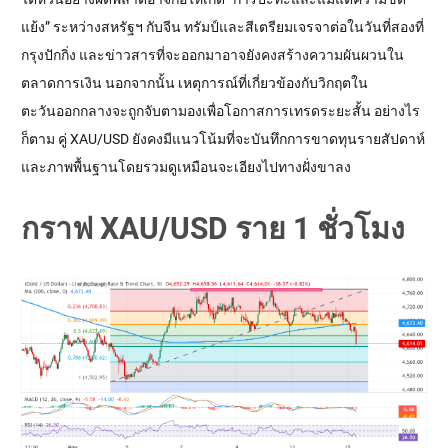
แย้ง” ระหว่างสหรัฐฯ กับจีน ทรัมป์และสีเตรียมเจรจาต่อในวันที่สองที่
กรุงปักกิ่ง และข่าวสารที่จะออกมาอาจยังคงสร้างความผันผวนใน
ตลาดการเงิน นอกจากนั้น เหตุการณ์ที่เกี่ยวข้องกับวิกฤตใน
ตะวันออกกลางจะถูกจับตามองเพื่อโอกาสการเทรดระยะสั้น อย่างไร
ก็ตาม คู่ XAU/USD ยังคงมีแนวโน้มที่จะบันทึกการขาดทุนรายสัปดาห์
และภาพพื้นฐานโดยรวมดูเหมือนจะเอียงไปทางฝั่งขาลง
กราฟ XAU/USD ราย 1 ชั่วโมง