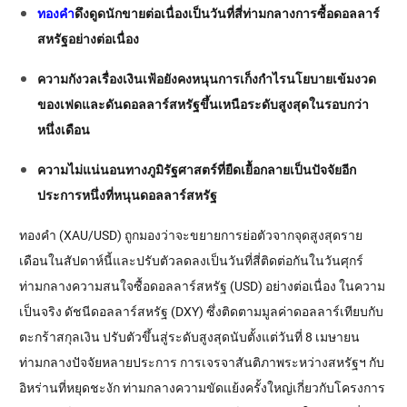
ทองคำ
ดึงดูดนักขายต่อเนื่องเป็นวันที่สี่ท่ามกลางการซื้อดอลลาร์
สหรัฐอย่างต่อเนื่อง
ความกังวลเรื่องเงินเฟ้อยังคงหนุนการเก็งกำไรนโยบายเข้มงวด
ของเฟดและดันดอลลาร์สหรัฐขึ้นเหนือระดับสูงสุดในรอบกว่า
หนึ่งเดือน
ความไม่แน่นอนทางภูมิรัฐศาสตร์ที่ยืดเยื้อกลายเป็นปัจจัยอีก
ประการหนึ่งที่หนุนดอลลาร์สหรัฐ
ทองคำ (XAU/USD) ถูกมองว่าจะขยายการย่อตัวจากจุดสูงสุดราย
เดือนในสัปดาห์นี้และปรับตัวลดลงเป็นวันที่สี่ติดต่อกันในวันศุกร์
ท่ามกลางความสนใจซื้อดอลลาร์สหรัฐ (USD) อย่างต่อเนื่อง ในความ
เป็นจริง ดัชนีดอลลาร์สหรัฐ (DXY) ซึ่งติดตามมูลค่าดอลลาร์เทียบกับ
ตะกร้าสกุลเงิน ปรับตัวขึ้นสู่ระดับสูงสุดนับตั้งแต่วันที่ 8 เมษายน
ท่ามกลางปัจจัยหลายประการ การเจรจาสันติภาพระหว่างสหรัฐฯ กับ
อิหร่านที่หยุดชะงัก ท่ามกลางความขัดแย้งครั้งใหญ่เกี่ยวกับโครงการ