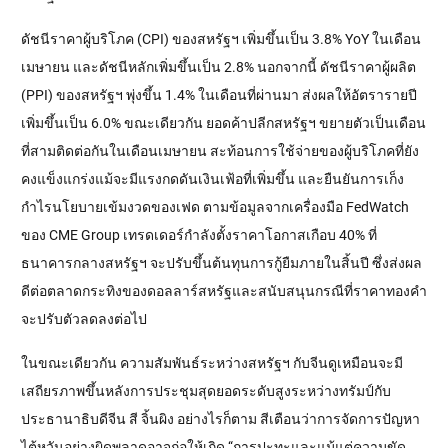
ดัชนีราคาผู้บริโภค (CPI) ของสหรัฐฯ เพิ่มขึ้นเป็น 3.8% YoY ในเดือน
เมษายน และดัชนีหลักเพิ่มขึ้นเป็น 2.8% นอกจากนี้ ดัชนีราคาผู้ผลิต
(PPI) ของสหรัฐฯ พุ่งขึ้น 1.4% ในเดือนที่ผ่านมา ส่งผลให้อัตรารายปี
เพิ่มขึ้นเป็น 6.0% ขณะเดียวกัน ยอดค้าปลีกสหรัฐฯ ขยายตัวเป็นเดือน
ที่สามติดต่อกันในเดือนเมษายน สะท้อนการใช้จ่ายของผู้บริโภคที่ยัง
คงแข็งแกร่งแม้จะมีแรงกดดันเงินเฟ้อที่เพิ่มขึ้น และยืนยันการเก็ง
กำไรนโยบายเข้มงวดของเฟด ตามข้อมูลจากเครื่องมือ FedWatch
ของ CME Group เทรดเดอร์กำลังตั้งราคาโอกาสเกือบ 40% ที่
ธนาคารกลางสหรัฐฯ จะปรับขึ้นต้นทุนการกู้ยืมภายในสิ้นปี ซึ่งส่งผล
ดีต่อตลาดกระทิงของดอลลาร์สหรัฐและสนับสนุนกรณีที่ราคาทองคำ
จะปรับตัวลดลงต่อไป
ในขณะเดียวกัน ความสัมพันธ์ระหว่างสหรัฐฯ กับจีนดูเหมือนจะมี
เสถียรภาพขึ้นหลังการประชุมสุดยอดระดับสูงระหว่างทรัมป์กับ
ประธานาธิบดีจีน สี จิ้นผิง อย่างไรก็ตาม สีเตือนว่าการจัดการปัญหา
ไต้หวันอย่างผิดพลาดอาจก่อให้เกิด “การปะทะและแม้แต่ความขัด