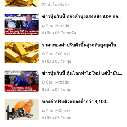
22 ชั่วโมงที่แล้ว
ข่าวหุ้นวันนี้ ทองคำพุ่งแรงหลัง ADP อ่อน
และข้อตกลงฮอร์มุซใกล้สำเร็จ ขณะหุ้น
ผู้เขียน
Mitrade
สหรัฐฯ ผสม
8 เดือน 06 วัน พฤหัส
ราคาทองคําปรับตัวขึ้นสู่ระดับสูงสุดใน
รอบสองสัปดาห์ ขณะที่ค่าเงินดอลลาร์
ผู้เขียน
FXStreet
สหรัฐอ่อนค่าลงจากความหวังในข้อตกลง
8 เดือน 05 วัน พุธ
อิหร่านและการเก็งการขึ้นดอกเบี้ยของ
เฟดที่ลดลง
ข่าวหุ้นวันนี้ หุ้นโลกทำไฮใหม่ แต่น้ำมัน-
ฮาร์ดแวร์จีนทำตลาดดีใจไม่สุด
ผู้เขียน
Mitrade
8 เดือน 05 วัน พุธ
ทองคำปรับตัวลดลงต่ำกว่า 4,100
ดอลลาร์ ขณะที่ตลาดจับตาการเจรจา
ผู้เขียน
FXStreet
ระหว่างสหรัฐฯ กับอิหร่าน
8 เดือน 05 วัน พุธ