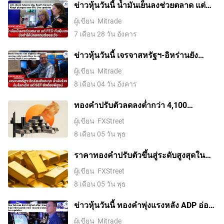
ข่าวหุ้นวันนี้ น้ำมันเย็นลงช่วยตลาด แต่
Fed กับหุ้นเทคยังทำให้นักลงทุนต้องระวัง
ผู้เขียน
Mitrade
7 เดือน 28 วัน อังคาร
ข่าวหุ้นวันนี้ เจรจาสหรัฐฯ-อิหร่านยัง
สะดุด น้ำมันร่วง หุ้นโลกเด้ง แต่ SET ยัง
ผู้เขียน
Mitrade
ต้องพิสูจน์
8 เดือน 04 วัน อังคาร
ทองคำปรับตัวลดลงต่ำกว่า 4,100
ดอลลาร์ ขณะที่ตลาดจับตาการเจรจา
ผู้เขียน
FXStreet
ระหว่างสหรัฐฯ กับอิหร่าน
8 เดือน 05 วัน พุธ
ราคาทองคําปรับตัวขึ้นสู่ระดับสูงสุดใน
รอบสองสัปดาห์ ขณะที่ค่าเงินดอลลาร์
ผู้เขียน
FXStreet
สหรัฐอ่อนค่าลงจากความหวังในข้อตกลง
8 เดือน 05 วัน พุธ
อิหร่านและการเก็งการขึ้นดอกเบี้ยของ
เฟดที่ลดลง
ข่าวหุ้นวันนี้ ทองคำพุ่งแรงหลัง ADP อ่อน
และข้อตกลงฮอร์มุซใกล้สำเร็จ ขณะหุ้น
ผู้เขียน
Mitrade