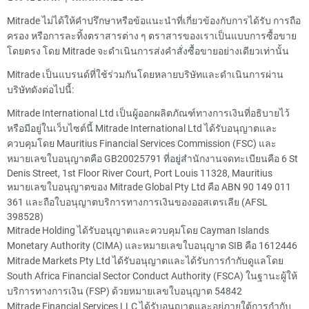
Mitrade ไม่ได้ให้คำปรึกษาหรือข้อแนะนำที่เกี่ยวข้องกับการได้รับ การถือ
ครอง หรือการละทิ้งตราสารต่าง ๆ ตราสารของเราเป็นแบบการซื้อขาย
โดยตรง โดย Mitrade จะดำเนินการส่งคำสั่งซื้อขายอย่างเดียวเท่านั้น
Mitrade เป็นแบรนด์ที่ใช้ร่วมกันโดยหลายบริษัทและดำเนินการผ่าน
บริษัทดังต่อไปนี้:
Mitrade International Ltd เป็นผู้ออกผลิตภัณฑ์ทางการเงินที่อธิบายไว้
หรือมีอยู่ในเว็บไซต์นี้ Mitrade International Ltd ได้รับอนุญาตและ
ควบคุมโดย Mauritius Financial Services Commission (FSC) และ
หมายเลขใบอนุญาตคือ GB20025791 ที่อยู่สำนักงานจดทะเบียนคือ 6 St
Denis Street, 1st Floor River Court, Port Louis 11328, Mauritius
หมายเลขใบอนุญาตของ Mitrade Global Pty Ltd คือ ABN 90 149 011
361 และถือใบอนุญาตบริการทางการเงินของออสเตรเลีย (AFSL
398528)
Mitrade Holding ได้รับอนุญาตและควบคุมโดย Cayman Islands
Monetary Authority (CIMA) และหมายเลขใบอนุญาต SIB คือ 1612446
Mitrade Markets Pty Ltd ได้รับอนุญาตและได้รับการกำกับดูแลโดย
South Africa Financial Sector Conduct Authority (FSCA) ในฐานะผู้ให้
บริการทางการเงิน (FSP) ด้วยหมายเลขใบอนุญาต 54842
Mitrade Financial Services LLC ได้รับอนุญาตและอยู่ภายใต้การกำกับ