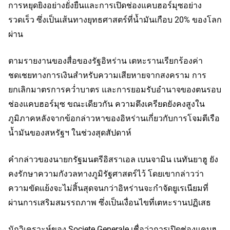
การหยุดยิงอย่างยั่งยืนและการเปิดช่องแคบฮอร์มุซอย่าง
รวดเร็ว ซึ่งเป็นเส้นทางยุทธศาสตร์ที่น้ำมันเกือบ 20% ของโลก
ผ่าน
ตามรายงานของสื่อของรัฐอิหร่าน เตหะรานเรียกร้องค่า
ชดเชยทางการเงินสำหรับความเสียหายจากสงคราม การ
ยกเลิกมาตรการคว่ำบาตร และการยอมรับอำนาจของตนรอบ
ช่องแคบฮอร์มุซ ขณะเดียวกัน ความตึงเครียดยังคงสูงใน
ภูมิภาคหลังจากข้อกล่าวหาของอิหร่านเกี่ยวกับการโจมตีเรือ
น้ำมันของสหรัฐฯ ในช่วงสุดสัปดาห์
คำกล่าวของนายกรัฐมนตรีอิสราเอล เบนจามิน เนทันยาฮู ยัง
คงรักษาความกังวลทางภูมิรัฐศาสตร์ไว้ โดยเขากล่าวว่า
ความขัดแย้งจะไม่สิ้นสุดจนกว่าอิหร่านจะกำจัดยูเรเนียมที่
ผ่านการเสริมสมรรถภาพ ซึ่งเป็นเงื่อนไขที่เตหะรานปฏิเสธ
นักวิเคราะห์ของ Societe Generale เชื่อว่าการเปิดช่องแคบฮ