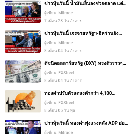
ข่าวหุ้นวันนี้ น้ำมันเย็นลงช่วยตลาด แต่
Fed กับหุ้นเทคยังทำให้นักลงทุนต้องระวัง
ผู้เขียน
Mitrade
7 เดือน 28 วัน อังคาร
ข่าวหุ้นวันนี้ เจรจาสหรัฐฯ-อิหร่านยัง
สะดุด น้ำมันร่วง หุ้นโลกเด้ง แต่ SET ยัง
ผู้เขียน
Mitrade
ต้องพิสูจน์
8 เดือน 04 วัน อังคาร
ดัชนีดอลลาร์สหรัฐ (DXY) ทรงตัวราวๆ
100.00 ขณะที่ความตึงเครียดระหว่าง
ผู้เขียน
FXStreet
สหรัฐฯ กับอิหร่านช่วยหนุน
8 เดือน 04 วัน อังคาร
ทองคำปรับตัวลดลงต่ำกว่า 4,100
ดอลลาร์ ขณะที่ตลาดจับตาการเจรจา
ผู้เขียน
FXStreet
ระหว่างสหรัฐฯ กับอิหร่าน
8 เดือน 05 วัน พุธ
ข่าวหุ้นวันนี้ ทองคำพุ่งแรงหลัง ADP อ่อน
และข้อตกลงฮอร์มุซใกล้สำเร็จ ขณะหุ้น
ผู้เขียน
Mitrade