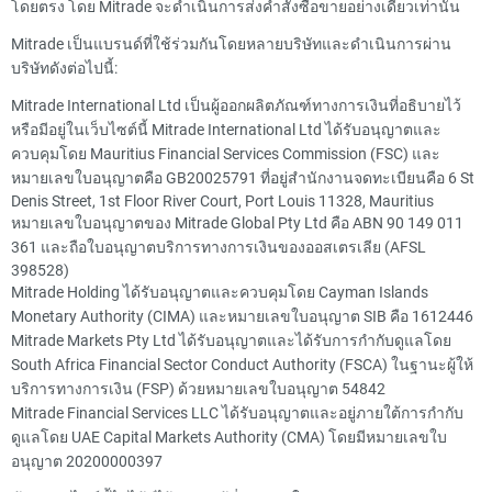
โดยตรง โดย Mitrade จะดำเนินการส่งคำสั่งซื้อขายอย่างเดียวเท่านั้น
Mitrade เป็นแบรนด์ที่ใช้ร่วมกันโดยหลายบริษัทและดำเนินการผ่าน
บริษัทดังต่อไปนี้:
Mitrade International Ltd เป็นผู้ออกผลิตภัณฑ์ทางการเงินที่อธิบายไว้
หรือมีอยู่ในเว็บไซต์นี้ Mitrade International Ltd ได้รับอนุญาตและ
ควบคุมโดย Mauritius Financial Services Commission (FSC) และ
หมายเลขใบอนุญาตคือ GB20025791 ที่อยู่สำนักงานจดทะเบียนคือ 6 St
Denis Street, 1st Floor River Court, Port Louis 11328, Mauritius
หมายเลขใบอนุญาตของ Mitrade Global Pty Ltd คือ ABN 90 149 011
361 และถือใบอนุญาตบริการทางการเงินของออสเตรเลีย (AFSL
398528)
Mitrade Holding ได้รับอนุญาตและควบคุมโดย Cayman Islands
Monetary Authority (CIMA) และหมายเลขใบอนุญาต SIB คือ 1612446
Mitrade Markets Pty Ltd ได้รับอนุญาตและได้รับการกำกับดูแลโดย
South Africa Financial Sector Conduct Authority (FSCA) ในฐานะผู้ให้
บริการทางการเงิน (FSP) ด้วยหมายเลขใบอนุญาต 54842
Mitrade Financial Services LLC ได้รับอนุญาตและอยู่ภายใต้การกำกับ
ดูแลโดย UAE Capital Markets Authority (CMA) โดยมีหมายเลขใบ
อนุญาต 20200000397