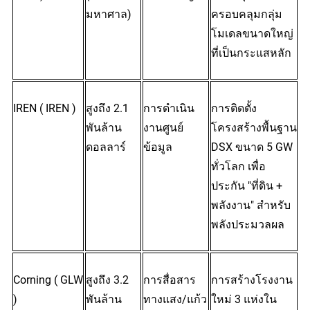
มหาศาล)
ครอบคลุมกลุ่ม
โมเดลขนาดใหญ่
ที่เป็นกระแสหลัก
IREN (
 IREN
 )
สูงถึง 2.1 
การดำเนิน
การติดตั้ง
พันล้าน
งานศูนย์
โครงสร้างพื้นฐาน 
ดอลลาร์
ข้อมูล
DSX ขนาด 5 GW 
ทั่วโลก เพื่อ
ประกัน "ที่ดิน + 
พลังงาน" สำหรับ
พลังประมวลผล
Corning (
 GLW
สูงถึง 3.2 
การสื่อสาร
การสร้างโรงงาน
)
พันล้าน
ทางแสง/แก้ว
ใหม่ 3 แห่งใน