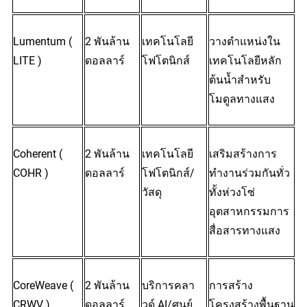
Lumentum (
2 พันล้าน
เทคโนโลยี
วางตำแหน่งใน
LITE
 )
ดอลลาร์
โฟโตนิกส์
เทคโนโลยีหลัก
ต้นน้ำสำหรับ
โมดูลทางแสง
Coherent (
2 พันล้าน
เทคโนโลยี
เสริมสร้างการ
COHR
 )
ดอลลาร์
โฟโตนิกส์/
ทำงานร่วมกันทั่ว
วัสดุ
ทั้งห่วงโซ่
อุตสาหกรรมการ
สื่อสารทางแสง
CoreWeave (
2 พันล้าน
บริการคลา
การสร้าง
CRWV
 )
ดอลลาร์
วด์ AI/ศูนย์
โครงสร้างพื้นฐาน