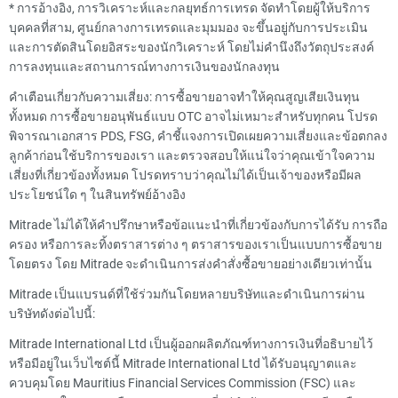
*
การอ้างอิง, การวิเคราะห์และกลยุทธ์การเทรด จัดทำโดยผู้ให้บริการ
บุคคลที่สาม, ศูนย์กลางการเทรดและมุมมอง จะขึ้นอยู่กับการประเมิน
และการตัดสินโดยอิสระของนักวิเคราะห์ โดยไม่คำนึงถึงวัตถุประสงค์
การลงทุนและสถานการณ์ทางการเงินของนักลงทุน
คำเตือนเกี่ยวกับความเสี่ยง: การซื้อขายอาจทำให้คุณสูญเสียเงินทุน
ทั้งหมด การซื้อขายอนุพันธ์แบบ OTC อาจไม่เหมาะสำหรับทุกคน โปรด
พิจารณาเอกสาร PDS, FSG, คำชี้แจงการเปิดเผยความเสี่ยงและข้อตกลง
ลูกค้าก่อนใช้บริการของเรา และตรวจสอบให้แน่ใจว่าคุณเข้าใจความ
เสี่ยงที่เกี่ยวข้องทั้งหมด โปรดทราบว่าคุณไม่ได้เป็นเจ้าของหรือมีผล
ประโยชน์ใด ๆ ในสินทรัพย์อ้างอิง
Mitrade ไม่ได้ให้คำปรึกษาหรือข้อแนะนำที่เกี่ยวข้องกับการได้รับ การถือ
ครอง หรือการละทิ้งตราสารต่าง ๆ ตราสารของเราเป็นแบบการซื้อขาย
โดยตรง โดย Mitrade จะดำเนินการส่งคำสั่งซื้อขายอย่างเดียวเท่านั้น
Mitrade เป็นแบรนด์ที่ใช้ร่วมกันโดยหลายบริษัทและดำเนินการผ่าน
บริษัทดังต่อไปนี้:
Mitrade International Ltd เป็นผู้ออกผลิตภัณฑ์ทางการเงินที่อธิบายไว้
หรือมีอยู่ในเว็บไซต์นี้ Mitrade International Ltd ได้รับอนุญาตและ
ควบคุมโดย Mauritius Financial Services Commission (FSC) และ