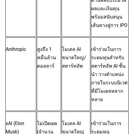
ผลและเงินทุน 
พร้อมสนับสนุน
เส้นทางสู่การ IPO
Anthropic
สูงถึง 1 
โมเดล AI 
เข้าร่วมในการ
หมื่นล้าน
ขนาดใหญ่/
ระดมทุนสำหรับ
ดอลลาร์
สตาร์ทอัพ
สตาร์ทอัพ AI ชั้น
นำ วางตำแหน่ง
ภายในระบบนิเวศ
ที่มีโมเดลหลาก
หลาย
xAI (Elon 
ไม่เปิดเผย 
โมเดล AI 
เข้าร่วมในการ
Musk)
(จำนวน
ขนาดใหญ่
ระดมทุน 