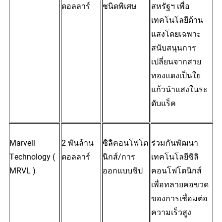
ดอลลาร์
ชนิดพิเศษ
สหรัฐฯ เพื่อ
เทคโนโลยีด้าน
แสงโดยเฉพาะ 
สนับสนุนการ
เปลี่ยนจากสาย
ทองแดงเป็นใย
แก้วนำแสงในระ
ดับแร็ค
Marvell 
2 พันล้าน
ซิลิคอนโฟโต
ร่วมกันพัฒนา
Technology (
ดอลลาร์
นิกส์/การ
เทคโนโลยีซิลิ
MRVL
 )
ออกแบบชิป
คอนโฟโตนิกส์
เพื่อทลายคอขวด
ของการเชื่อมต่อ
ความเร็วสูง