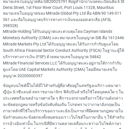
หมายเลขใบอนุญาตคือ GB20025791 ที่อยู่สำนักงานจดทะเบียนคือ 6 St
Denis Street, 1st Floor River Court, Port Louis 11328, Mauritius
หมายเลขใบอนุญาตของ Mitrade Global Pty Ltd คือ ABN 90 149 011
361 และถือใบอนุญาตบริการทางการเงินของออสเตรเลีย (AFSL
398528)
Mitrade Holding ได้รับอนุญาตและควบคุมโดย Cayman Islands
Monetary Authority (CIMA) และหมายเลขใบอนุญาต SIB คือ 1612446
Mitrade Markets Pty Ltd ได้รับอนุญาตและได้รับการกำกับดูแลโดย
South Africa Financial Sector Conduct Authority (FSCA) ในฐานะผู้ให้
บริการทางการเงิน (FSP) ด้วยหมายเลขใบอนุญาต 54842
Mitrade Financial Services LLC ได้รับอนุญาตและอยู่ภายใต้การกำกับ
ดูแลโดย UAE Capital Markets Authority (CMA) โดยมีหมายเลขใบ
อนุญาต 20200000397
ข้อมูลบนไซต์นี้ไม่ได้มีไว้สำหรับผู้ที่อาศัยอยู่ในสหรัฐอเมริกา แคนาดา
ญี่ปุ่น นิวซีแลนด์ สหราชอาณาจักร ฟิลิปปินส์ หรือใช้โดยบุคคลใด ๆ ใน
ประเทศหรือเขตอำนาจศาลใด ๆ ที่การแจกจ่ายหรือการใช้งานดังกล่าว
จะขัดต่อกฎหมายหรือข้อบังคับท้องถิ่น โปรดทราบว่าภาษาอังกฤษเป็น
ภาษาหลักที่ใช้ในบริการของเราและยังเป็นภาษาที่มีผลตามกฎหมายใน
ข้อกำหนดและข้อตกลงทั้งหมดของเรา เว็บไซต์ในภาษาอื่น ๆ ใช้สำหรับ
การอ้างอิงเท่านั้น ในกรณีที่มีความคลาดเคลื่อนระหว่างเว็บไซต์ภาษา