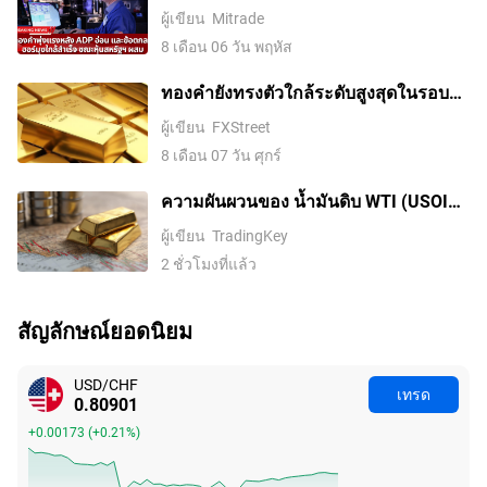
และข้อตกลงฮอร์มุซใกล้สำเร็จ ขณะหุ้น
ผู้เขียน
Mitrade
สหรัฐฯ ผสม
8 เดือน 06 วัน พฤหัส
ทองคำยังทรงตัวใกล้ระดับสูงสุดในรอบ
เจ็ดสัปดาห์ ตลาดรอดีลช่องแคบฮอร์มุซ
ผู้เขียน
FXStreet
8 เดือน 07 วัน ศุกร์
ความผันผวนของ น้ำมันดิบ WTI (USOIL)
เพิ่มสูงขึ้นในวันที่ 9 ส.ค.: สิ่งที่ต้องจับตา
ผู้เขียน
TradingKey
2 ชั่วโมงที่แล้ว
สัญลักษณ์ยอดนิยม
USD/CHF
เทรด
0.80879
+0.00151
(
+0.19%
)