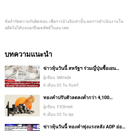
ข้อจำกัดความรับผิดชอบ: เพื่อการอ้างอิงเท่านั้น ผลการดำเนินงานใน
อดีตไม่ได้บ่งบอกถึงผลลัพธ์ในอนาคต
บทความแนะนำ
ข่าวหุ้นวันนี้ สหรัฐฯ ร่วมญี่ปุ่นซื้อเยน
ตลาด FX สะเทือน หุ้นสหรัฐฯ เด้ง แต่ SET
ผู้เขียน
Mitrade
เช้าแกว่งแรง
8 เดือน 03 วัน จันทร์
ทองคำปรับตัวลดลงต่ำกว่า 4,100
ดอลลาร์ ขณะที่ตลาดจับตาการเจรจา
ผู้เขียน
FXStreet
ระหว่างสหรัฐฯ กับอิหร่าน
8 เดือน 05 วัน พุธ
ข่าวหุ้นวันนี้ ทองคำพุ่งแรงหลัง ADP อ่อน