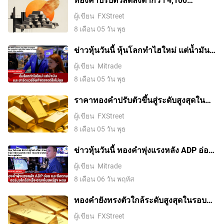
ดอลลาร์ ขณะที่ตลาดจับตาการเจรจา
ผู้เขียน
FXStreet
ระหว่างสหรัฐฯ กับอิหร่าน
8 เดือน 05 วัน พุธ
ข่าวหุ้นวันนี้ หุ้นโลกทำไฮใหม่ แต่น้ำมัน-
ฮาร์ดแวร์จีนทำตลาดดีใจไม่สุด
ผู้เขียน
Mitrade
8 เดือน 05 วัน พุธ
ราคาทองคําปรับตัวขึ้นสู่ระดับสูงสุดใน
รอบสองสัปดาห์ ขณะที่ค่าเงินดอลลาร์
ผู้เขียน
FXStreet
สหรัฐอ่อนค่าลงจากความหวังในข้อตกลง
8 เดือน 05 วัน พุธ
อิหร่านและการเก็งการขึ้นดอกเบี้ยของ
เฟดที่ลดลง
ข่าวหุ้นวันนี้ ทองคำพุ่งแรงหลัง ADP อ่อน
และข้อตกลงฮอร์มุซใกล้สำเร็จ ขณะหุ้น
ผู้เขียน
Mitrade
สหรัฐฯ ผสม
8 เดือน 06 วัน พฤหัส
ทองคำยังทรงตัวใกล้ระดับสูงสุดในรอบ
เจ็ดสัปดาห์ ตลาดรอดีลช่องแคบฮอร์มุซ
ผู้เขียน
FXStreet