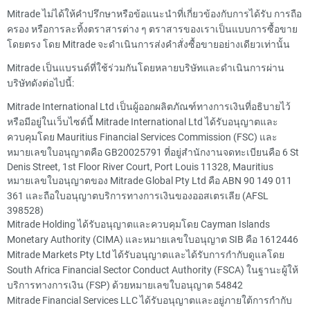
Mitrade ไม่ได้ให้คำปรึกษาหรือข้อแนะนำที่เกี่ยวข้องกับการได้รับ การถือ
ครอง หรือการละทิ้งตราสารต่าง ๆ ตราสารของเราเป็นแบบการซื้อขาย
โดยตรง โดย Mitrade จะดำเนินการส่งคำสั่งซื้อขายอย่างเดียวเท่านั้น
Mitrade เป็นแบรนด์ที่ใช้ร่วมกันโดยหลายบริษัทและดำเนินการผ่าน
บริษัทดังต่อไปนี้:
Mitrade International Ltd เป็นผู้ออกผลิตภัณฑ์ทางการเงินที่อธิบายไว้
หรือมีอยู่ในเว็บไซต์นี้ Mitrade International Ltd ได้รับอนุญาตและ
ควบคุมโดย Mauritius Financial Services Commission (FSC) และ
หมายเลขใบอนุญาตคือ GB20025791 ที่อยู่สำนักงานจดทะเบียนคือ 6 St
Denis Street, 1st Floor River Court, Port Louis 11328, Mauritius
หมายเลขใบอนุญาตของ Mitrade Global Pty Ltd คือ ABN 90 149 011
361 และถือใบอนุญาตบริการทางการเงินของออสเตรเลีย (AFSL
398528)
Mitrade Holding ได้รับอนุญาตและควบคุมโดย Cayman Islands
Monetary Authority (CIMA) และหมายเลขใบอนุญาต SIB คือ 1612446
Mitrade Markets Pty Ltd ได้รับอนุญาตและได้รับการกำกับดูแลโดย
South Africa Financial Sector Conduct Authority (FSCA) ในฐานะผู้ให้
บริการทางการเงิน (FSP) ด้วยหมายเลขใบอนุญาต 54842
Mitrade Financial Services LLC ได้รับอนุญาตและอยู่ภายใต้การกำกับ