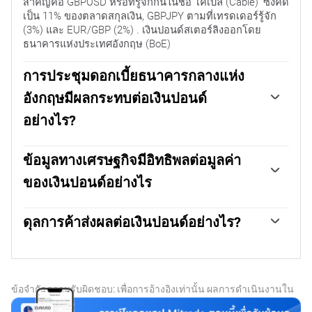
สำคัญคือ GBPUSD หรือที่รู้จักกันในชื่อ 'เคเบิล (Cable)' ซึ่งคิด
เป็น 11% ของตลาดสกุลเงิน, GBPJPY ตามที่เทรดเดอร์รู้จัก
(3%) และ EUR/GBP (2%) . เงินปอนด์สเตอร์ลิงออกโดย
ธนาคารแห่งประเทศอังกฤษ (BoE)
การประชุมดอกเบี้ยธนาคารกลางแห่ง
อังกฤษมีผลกระทบต่อเงินปอนด์
อย่างไร?
ปัจจัยที่สำคัญที่สุดประการเดียวที่มีอิทธิพลต่อมูลค่าของเงิน
ปอนด์คือนโยบายการเงินที่ตัดสินใจโดยธนาคารกลางแห่ง
ข้อมูลทางเศรษฐกิจมีอิทธิพลต่อมูลค่า
ประเทศอังกฤษ (BoE) ยึดตามการตัดสินใจว่าจะบรรลุเป้า
ของเงินปอนด์อย่างไร
หมายหลักคือ "เสถียรภาพด้านราคา" ได้หรือไม่ และมีอัตรา
เงินเฟ้อคงที่ประมาณ 2% เครื่องมือหลักในการบรรลุเป้าหมาย
การเปิดเผยข้อมูลเศรษฐกิจจะวัดความสมบูรณ์ของเศรษฐกิจ
นี้คือการปรับอัตราดอกเบี้ย เมื่ออัตราเงินเฟ้อสูงเกินไป BoE จะ
และอาจส่งผลกระทบต่อมูลค่าของเงินปอนด์สเตอร์ลิง ตัวชี้วัด
ดุลการค้าส่งผลต่อเงินปอนด์อย่างไร?
พยายามควบคุมอัตราเงินเฟ้อด้วยการขึ้นอัตราดอกเบี้ย ทำให้
ต่างๆ เช่น GDP, PMI การผลิตและบริการ และการจ้างงาน
การเข้าถึงสินเชื่อมีราคาแพงขึ้นสำหรับประชาชนและภาค
ข้อมูลที่สำคัญอีกประการหนึ่งสำหรับเงินปอนด์สเตอร์ลิงคือ
ล้วนส่งผลต่อทิศทางของ GBP ได้ เศรษฐกิจที่แข็งแกร่งเป็นผล
ธุรกิจ โดยทั่วไป สิ่งนี้จะเป็นบวกต่อเงิน GBP เนื่องจากอัตรา
ยอดดุลการค้า ตัวบ่งชี้นี้จะวัดความแตกต่างระหว่างสิ่งที่
ดีต่อสเตอร์ลิง ไม่เพียงแต่ดึงดูดการลงทุนจากต่างประเทศมาก
ดอกเบี้ยที่สูงขึ้นทำให้สหราชอาณาจักรเป็นสถานที่ที่น่าดึงดูด
ประเทศได้รับจากการส่งออก การใช้จ่ายกับการนำเข้าในช่วง
ขึ้นเท่านั้น แต่ยังอาจกระตุ้นให้ BoE ขึ้นอัตราดอกเบี้ย ซึ่งจะ
ยิ่งขึ้นสำหรับนักลงทุนทั่วโลกในการพักเงินของพวกเขา เมื่อ
เวลาที่กำหนด หากประเทศผลิตสินค้าส่งออกที่เป็นที่ต้องการ
ทำให้ GBP แข็งค่าขึ้นโดยตรง มิฉะนั้น หากข้อมูลเศรษฐกิจ
ข้อจำกัดความรับผิดชอบ: เพื่อการอ้างอิงเท่านั้น ผลการดำเนินงานใน
อัตราเงินเฟ้อต่ำเกินไป แสดงว่าการเติบโตทางเศรษฐกิจกำลัง
อย่างมาก สกุลเงินของประเทศนั้นจะได้รับประโยชน์จาก
อ่อนแอ ค่าเงินปอนด์ก็มีแนวโน้มจะอ่อนค่าลง
อดีตไม่ได้บ่งบอกถึงผลลัพธ์ในอนาคต
ชะลอตัว ในสถานการณ์นี้ BoE จะพิจารณาลดอัตราดอกเบี้ย