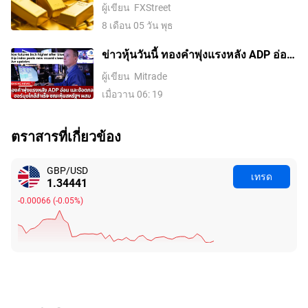
รอบสองสัปดาห์ ขณะที่ค่าเงินดอลลาร์
ผู้เขียน
FXStreet
สหรัฐอ่อนค่าลงจากความหวังในข้อตกลง
8 เดือน 05 วัน พุธ
อิหร่านและการเก็งการขึ้นดอกเบี้ยของ
เฟดที่ลดลง
ข่าวหุ้นวันนี้ ทองคำพุ่งแรงหลัง ADP อ่อน
และข้อตกลงฮอร์มุซใกล้สำเร็จ ขณะหุ้น
ผู้เขียน
Mitrade
สหรัฐฯ ผสม
เมื่อวาน 06: 19
ตราสารที่เกี่ยวข้อง
GBP/USD
เทรด
1.34444
-0.00063
(
-0.05%
)