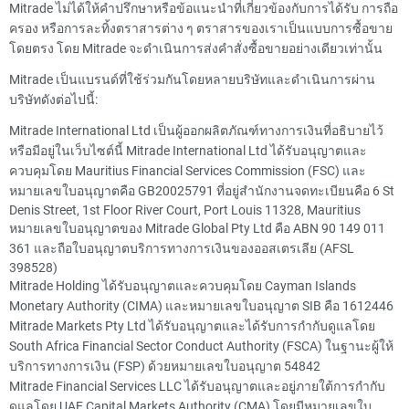
Mitrade ไม่ได้ให้คำปรึกษาหรือข้อแนะนำที่เกี่ยวข้องกับการได้รับ การถือ
ครอง หรือการละทิ้งตราสารต่าง ๆ ตราสารของเราเป็นแบบการซื้อขาย
โดยตรง โดย Mitrade จะดำเนินการส่งคำสั่งซื้อขายอย่างเดียวเท่านั้น
Mitrade เป็นแบรนด์ที่ใช้ร่วมกันโดยหลายบริษัทและดำเนินการผ่าน
บริษัทดังต่อไปนี้:
Mitrade International Ltd เป็นผู้ออกผลิตภัณฑ์ทางการเงินที่อธิบายไว้
หรือมีอยู่ในเว็บไซต์นี้ Mitrade International Ltd ได้รับอนุญาตและ
ควบคุมโดย Mauritius Financial Services Commission (FSC) และ
หมายเลขใบอนุญาตคือ GB20025791 ที่อยู่สำนักงานจดทะเบียนคือ 6 St
Denis Street, 1st Floor River Court, Port Louis 11328, Mauritius
หมายเลขใบอนุญาตของ Mitrade Global Pty Ltd คือ ABN 90 149 011
361 และถือใบอนุญาตบริการทางการเงินของออสเตรเลีย (AFSL
398528)
Mitrade Holding ได้รับอนุญาตและควบคุมโดย Cayman Islands
Monetary Authority (CIMA) และหมายเลขใบอนุญาต SIB คือ 1612446
Mitrade Markets Pty Ltd ได้รับอนุญาตและได้รับการกำกับดูแลโดย
South Africa Financial Sector Conduct Authority (FSCA) ในฐานะผู้ให้
บริการทางการเงิน (FSP) ด้วยหมายเลขใบอนุญาต 54842
Mitrade Financial Services LLC ได้รับอนุญาตและอยู่ภายใต้การกำกับ
ดูแลโดย UAE Capital Markets Authority (CMA) โดยมีหมายเลขใบ