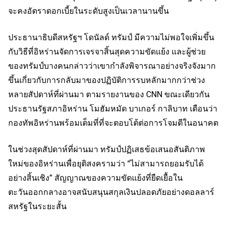
จะคงอัตราดอกเบี้ยในระดับสูงเป็นเวลานานขึ้น
ประธานาธิบดีสหรัฐฯ โดนัลด์ ทรัมป์ มีความไม่พอใจเพิ่มขึ้น
กับวิธีที่อิหร่านจัดการเจรจาสิ้นสุดความขัดแย้ง และผู้ช่วย
ของทรัมป์บางคนกล่าวว่าเขากำลังพิจารณาอย่างจริงจังมาก
ขึ้นเกี่ยวกับการกลับมาของปฏิบัติการรบหลักมากกว่าช่วง
หลายสัปดาห์ที่ผ่านมา ตามรายงานของ CNN ขณะเดียวกัน
ประธานรัฐสภาอิหร่าน โมฮัมหมัด บาเกอร์ กาลิบาท เตือนว่า
กองทัพอิหร่านพร้อมเต็มที่ที่จะตอบโต้ต่อการโจมตีในอนาคต
ในช่วงสุดสัปดาห์ที่ผ่านมา ทรัมป์ปฏิเสธข้อเสนอสันติภาพ
ใหม่ของอิหร่านเพื่อยุติสงครามว่า “ไม่สามารถยอมรับได้
อย่างสิ้นเชิง” สัญญาณของความขัดแย้งที่ยืดเยื้อใน
ตะวันออกกลางอาจสนับสนุนสกุลเงินปลอดภัยอย่างดอลลาร์
สหรัฐในระยะสั้น