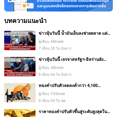
ความต้องการพิเศษที่มาจากผู้ซื้อต่างประเทศที่ต้องการซื้อ
เพื่อลดสินเชื่อ ทำให้ธุรกิจต่างๆ สามารถกู้ยืมเงินได้มากขึ้น
สินค้าเหล่านี้ล้วนๆ ดังนั้น ยอดดุลการค้าสุทธิที่เป็นบวกจะ
เพื่อลงทุนในโครงการที่จะสร้างการเติบโตทางเศรษฐกิจ
ทำให้สกุลเงินแข็งแกร่งขึ้น และในทางกลับกัน ถ้ายอดดุล
ติดลบ สกุลเงินก็จะอ่อนค่า
บทความแนะนำ
ข่าวหุ้นวันนี้ น้ำมันเย็นลงช่วยตลาด แต่
Fed กับหุ้นเทคยังทำให้นักลงทุนต้องระวัง
ผู้เขียน
Mitrade
7 เดือน 28 วัน อังคาร
ข่าวหุ้นวันนี้ เจรจาสหรัฐฯ-อิหร่านยัง
สะดุด น้ำมันร่วง หุ้นโลกเด้ง แต่ SET ยัง
ผู้เขียน
Mitrade
ต้องพิสูจน์
8 เดือน 04 วัน อังคาร
ทองคำปรับตัวลดลงต่ำกว่า 4,100
ดอลลาร์ ขณะที่ตลาดจับตาการเจรจา
ผู้เขียน
FXStreet
ระหว่างสหรัฐฯ กับอิหร่าน
8 เดือน 05 วัน พุธ
ราคาทองคําปรับตัวขึ้นสู่ระดับสูงสุดใน