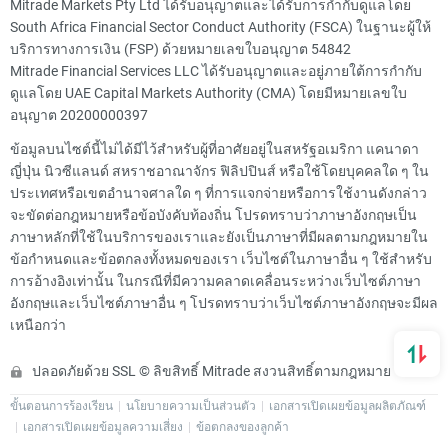
Mitrade Markets Pty Ltd ได้รับอนุญาตและได้รับการกำกับดูแลโดย
South Africa Financial Sector Conduct Authority (FSCA) ในฐานะผู้ให้
บริการทางการเงิน (FSP) ด้วยหมายเลขใบอนุญาต 54842
Mitrade Financial Services LLC ได้รับอนุญาตและอยู่ภายใต้การกำกับ
ดูแลโดย UAE Capital Markets Authority (CMA) โดยมีหมายเลขใบ
อนุญาต 20200000397
ข้อมูลบนไซต์นี้ไม่ได้มีไว้สำหรับผู้ที่อาศัยอยู่ในสหรัฐอเมริกา แคนาดา
ญี่ปุ่น นิวซีแลนด์ สหราชอาณาจักร ฟิลิปปินส์ หรือใช้โดยบุคคลใด ๆ ใน
ประเทศหรือเขตอำนาจศาลใด ๆ ที่การแจกจ่ายหรือการใช้งานดังกล่าว
จะขัดต่อกฎหมายหรือข้อบังคับท้องถิ่น โปรดทราบว่าภาษาอังกฤษเป็น
ภาษาหลักที่ใช้ในบริการของเราและยังเป็นภาษาที่มีผลตามกฎหมายใน
ข้อกำหนดและข้อตกลงทั้งหมดของเรา เว็บไซต์ในภาษาอื่น ๆ ใช้สำหรับ
การอ้างอิงเท่านั้น ในกรณีที่มีความคลาดเคลื่อนระหว่างเว็บไซต์ภาษา
อังกฤษและเว็บไซต์ภาษาอื่น ๆ โปรดทราบว่าเว็บไซต์ภาษาอังกฤษจะมีผล
เหนือกว่า
ปลอดภัยด้วย SSL © ลิขสิทธิ์ Mitrade สงวนสิทธิ์ตามกฎหมาย
ขั้นตอนการร้องเรียน
นโยบายความเป็นส่วนตัว
เอกสารเปิดเผยข้อมูลผลิตภัณฑ์
เอกสารเปิดเผยข้อมูลความเสี่ยง
ข้อตกลงของลูกค้า