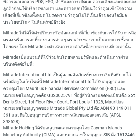
พิจารณาเอกสาร PDS, FSG, คำชี้แจงการเปิดเผยความเสี่ยงและข้อตกลง
ลูกค้าก่อนใช้บริการของเรา และตรวจสอบให้แน่ใจว่าคุณเข้าใจความ
เสี่ยงที่เกี่ยวข้องทั้งหมด โปรดทราบว่าคุณไม่ได้เป็นเจ้าของหรือมีผล
ประโยชน์ใด ๆ ในสินทรัพย์อ้างอิง
Mitrade ไม่ได้ให้คำปรึกษาหรือข้อแนะนำที่เกี่ยวข้องกับการได้รับ การถือ
ครอง หรือการละทิ้งตราสารต่าง ๆ ตราสารของเราเป็นแบบการซื้อขาย
โดยตรง โดย Mitrade จะดำเนินการส่งคำสั่งซื้อขายอย่างเดียวเท่านั้น
Mitrade เป็นแบรนด์ที่ใช้ร่วมกันโดยหลายบริษัทและดำเนินการผ่าน
บริษัทดังต่อไปนี้:
Mitrade International Ltd เป็นผู้ออกผลิตภัณฑ์ทางการเงินที่อธิบายไว้
หรือมีอยู่ในเว็บไซต์นี้ Mitrade International Ltd ได้รับอนุญาตและ
ควบคุมโดย Mauritius Financial Services Commission (FSC) และ
หมายเลขใบอนุญาตคือ GB20025791 ที่อยู่สำนักงานจดทะเบียนคือ 6 St
Denis Street, 1st Floor River Court, Port Louis 11328, Mauritius
หมายเลขใบอนุญาตของ Mitrade Global Pty Ltd คือ ABN 90 149 011
361 และถือใบอนุญาตบริการทางการเงินของออสเตรเลีย (AFSL
398528)
Mitrade Holding ได้รับอนุญาตและควบคุมโดย Cayman Islands
Monetary Authority (CIMA) และหมายเลขใบอนุญาต SIB คือ 1612446