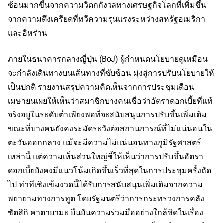
ซ้อนมากขึ้นจากความวิตกกังวลทางเศรษฐกิจโลกที่เพิ่มขึ้น
จากความตึงเครียดที่ทวีความรุนแรงระหว่างสหรัฐอเมริกา
และอิหร่าน
ภายในธนาคารกลางญี่ปุ่น (BoJ) ผู้กำหนดนโยบายดูเหมือน
จะกำลังเดินทางบนเส้นทางที่ซับซ้อน มุ่งสู่การปรับนโยบายให้
เป็นปกติ รายงานสรุปความคิดเห็นจากการประชุมเดือน
เมษายนเผยให้เห็นว่าสมาชิกบางคนเชื่อว่าอัตราดอกเบี้ยที่แท้
จริงอยู่ในระดับต่ำเพียงพอที่จะสนับสนุนการปรับขึ้นเพิ่มเติม
ขณะที่บางคนยังคงระมัดระวังต่อสถานการณ์ที่ไม่แน่นอนใน
ตะวันออกกลาง แม้จะมีความไม่แน่นอนทางภูมิรัฐศาสตร์
เหล่านี้ แต่ความเห็นส่วนใหญ่ชี้ให้เห็นว่าการปรับขึ้นอัตรา
ดอกเบี้ยยังคงมีแนวโน้มเกิดขึ้นเร็วที่สุดในการประชุมครั้งถัด
ไป ท่าทีเชิงเข้มงวดนี้ได้รับการสนับสนุนเพิ่มเติมจากความ
พยายามทางการทูต โดยรัฐมนตรีว่าการกระทรวงการคลัง
ซัตสึกิ คาตายามะ ยืนยันความร่วมมืออย่างใกล้ชิดในเรื่อง