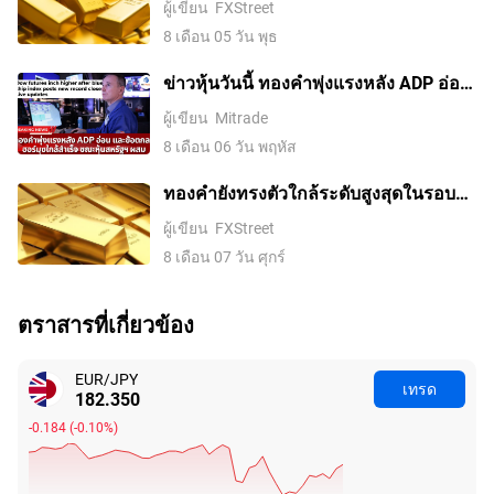
ผู้เขียน
FXStreet
สหรัฐอ่อนค่าลงจากความหวังในข้อตกลง
8 เดือน 05 วัน พุธ
อิหร่านและการเก็งการขึ้นดอกเบี้ยของ
เฟดที่ลดลง
ข่าวหุ้นวันนี้ ทองคำพุ่งแรงหลัง ADP อ่อน
และข้อตกลงฮอร์มุซใกล้สำเร็จ ขณะหุ้น
ผู้เขียน
Mitrade
สหรัฐฯ ผสม
8 เดือน 06 วัน พฤหัส
ทองคำยังทรงตัวใกล้ระดับสูงสุดในรอบ
เจ็ดสัปดาห์ ตลาดรอดีลช่องแคบฮอร์มุซ
ผู้เขียน
FXStreet
8 เดือน 07 วัน ศุกร์
ตราสารที่เกี่ยวข้อง
EUR/JPY
เทรด
182.350
-0.184
(
-0.10%
)