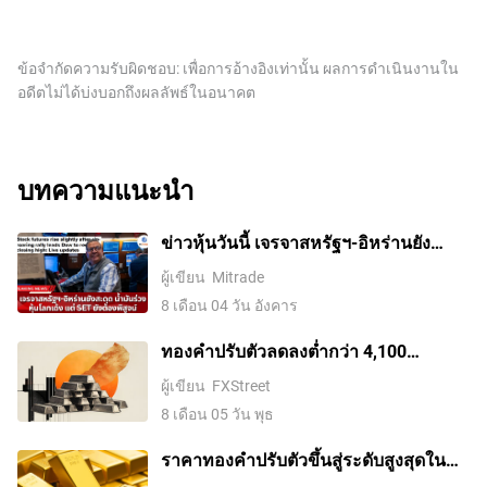
ข้อจำกัดความรับผิดชอบ: เพื่อการอ้างอิงเท่านั้น ผลการดำเนินงานใน
อดีตไม่ได้บ่งบอกถึงผลลัพธ์ในอนาคต
บทความแนะนำ
ข่าวหุ้นวันนี้ เจรจาสหรัฐฯ-อิหร่านยัง
สะดุด น้ำมันร่วง หุ้นโลกเด้ง แต่ SET ยัง
ผู้เขียน
Mitrade
ต้องพิสูจน์
8 เดือน 04 วัน อังคาร
ทองคำปรับตัวลดลงต่ำกว่า 4,100
ดอลลาร์ ขณะที่ตลาดจับตาการเจรจา
ผู้เขียน
FXStreet
ระหว่างสหรัฐฯ กับอิหร่าน
8 เดือน 05 วัน พุธ
ราคาทองคําปรับตัวขึ้นสู่ระดับสูงสุดใน
รอบสองสัปดาห์ ขณะที่ค่าเงินดอลลาร์