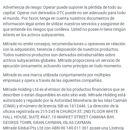
Advertencia de riesgo: Operar puede suponer la pérdida de todo su
capital. Operar con derivados OTC puede no ser adecuado para todo
el mundo. Por favor, tenga en cuenta nuestros documentos de
información legal antes de utilizar nuestros servicios y asegúrese de
que entiende los riesgos que conlleva. Usted no posee ni tiene ningún
interés en los activos subyacentes.
Mitrade no emite consejos, recomendaciones u opiniones en relación
con la adquisición, tenencia o disposición de nuestros productos.
Todos nuestros productos son derivados extrabursátiles sobre
activos subyacentes globales. Mitrade proporciona un servicio de
ejecución únicamente, actuando como principio en todo momento.
Mitrade es una marca utilizada conjuntamente por múltiples
empresas y opera a través de las siguientes compañías:
Mitrade Holding Ltd es el emisor de los productos financieros que se
describen o están disponibles en este sitio web. Mitrade Holding está
autorizado y regulado por la Autoridad Monetaria de las Islas Caimán
(CIMA) y el número de licencia SIB es 1612446. La dirección de la
oficina registrada es 215-245 N CHURCH ST, 2ND FLOOR WHITE
HALL HOUSE, SUITE #647, 10 MARKET STREET CAMANA BAY,
GEORGE TOWN, GRAN CAYMAN, ISLAS CAYMAN.
Mitrade Global Pty Ltd con ABN 90 149 011 361 posee una Licencia