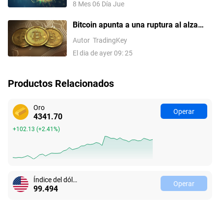
8 Mes 06 Día Jue
Medio impulsan el apetito por el riesgo
Bitcoin apunta a una ruptura al alza
antes de las nóminas no agrícolas de
Autor
TradingKey
julio de EE. UU.?
El dia de ayer 09: 25
Productos Relacionados
Oro
Operar
4341.70
+102.13
(
+2.41%
)
Índice del dólar estadounidense
Operar
99.494