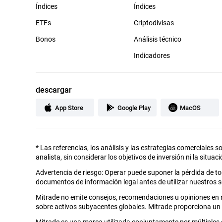
Índices
Índices
ETFs
Criptodivisas
Bonos
Análisis técnico
Indicadores
descargar
App Store
Google Play
MacOS
*
Las referencias, los análisis y las estrategias comerciales s
analista, sin considerar los objetivos de inversión ni la situac
Advertencia de riesgo: Operar puede suponer la pérdida de t
documentos de información legal antes de utilizar nuestros se
Mitrade no emite consejos, recomendaciones u opiniones en r
sobre activos subyacentes globales. Mitrade proporciona un
Mitrade es una marca utilizada conjuntamente por múltiples 