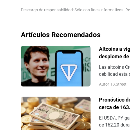
Descargo de responsabilidad: Sólo con fines informativos. Re
Artículos Recomendados
Altcoins a vi
desplome de 
Las altcoins C
debilidad esta
de líneas de t
Autor
FXStreet
la estructura d
Pronóstico d
cerca de 163
El USD/JPY gan
de 162.20 duran