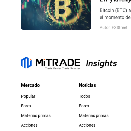
apetito por e
Bitcoin (BTC) 
el momento de 
resistencia cla
Autor
FXStreet
del BTC, con l
un tercer día 
Mercado
Noticias
Popular
Todos
Forex
Forex
Materias primas
Materias primas
Acciones
Acciones