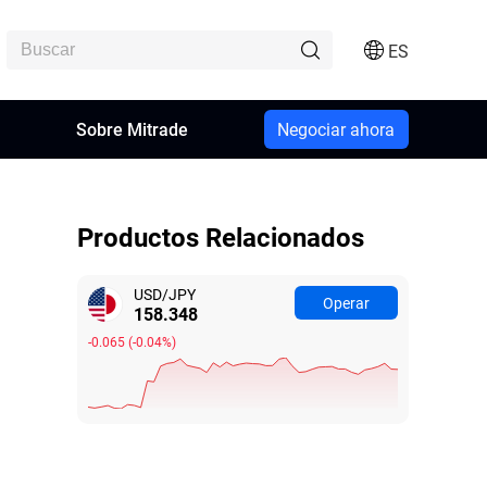
ES
n
Sobre Mitrade
Negociar ahora
Productos Relacionados
USD/JPY
Operar
158.348
-0.065
(
-0.04%
)