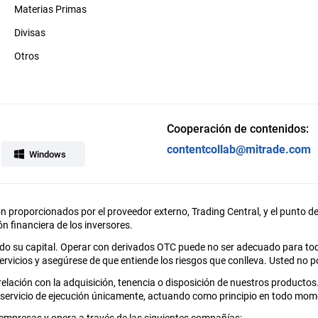
Materias Primas
Divisas
Otros
Cooperación de contenidos:
contentcollab@mitrade.com
Windows
on proporcionados por el proveedor externo, Trading Central, y el punto de 
ión financiera de los inversores.
odo su capital. Operar con derivados OTC puede no ser adecuado para to
rvicios y asegúrese de que entiende los riesgos que conlleva. Usted no po
elación con la adquisición, tenencia o disposición de nuestros producto
 servicio de ejecución únicamente, actuando como principio en todo mom
empresas y opera a través de las siguientes compañías: