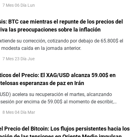
sgo alcista a corto plazo al mantenerse cómodamente por
7 Mes 06 Día Lun
medias móviles exponenciales (EMA) de nueve y 50 días.
sis: BTC cae mientras el repunte de los precios del
iva las preocupaciones sobre la inflación
xtiende su corrección, cotizando por debajo de 65.800$ el
 modesta caída en la jornada anterior.
7 Mes 23 Día Jue
ticos del Precio: El XAG/USD alcanza 59.00$ en
telosas esperanzas de paz en Irán
USD) acelera su recuperación el martes, alcanzando
sesión por encima de 59.00$ al momento de escribir,
otar desde la zona de 56.50$ el lunes
8 Mes 04 Día Mar
l Precio del Bitcoin: Los flujos persistentes hacia los
jación de las tensiones en Oriente Medio impulsan el