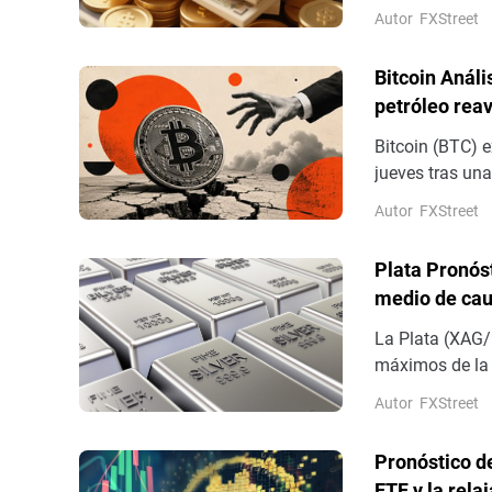
mantiene un se
Autor
FXStreet
encima de las 
Bitcoin Análi
petróleo reav
Bitcoin (BTC) e
jueves tras una
Autor
FXStreet
Plata Pronós
medio de cau
La Plata (XAG/
máximos de la 
después de reb
Autor
FXStreet
Pronóstico de
ETF y la rela