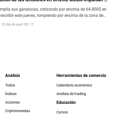
l riesgo
amplía sus ganancias, cotizando por encima de 64.800$ en
escribir este jueves, rompiendo por encima de la zona de
ve. La demanda institucional respalda la acción del precio
El dia de ayer 09: 17
os fondos cotizados en bolsa (ETF) al contado registrando
consecutivo de entradas hasta ahora esta semana.
Análisis
Herramientas de comercio
Todos
Calendario económico
Índices
Análisis de trading
Educación
Acciones
Criptomonedas
Cursos