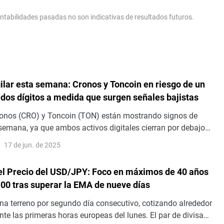
ntabilidades pasadas no son indicativas de resultados futuros.
gilar esta semana: Cronos y Toncoin en riesgo de un
dos dígitos a medida que surgen señales bajistas
ronos (CRO) y Toncoin (TON) están mostrando signos de
 semana, ya que ambos activos digitales cierran por debajo
endencia ascendentes clave, señalando un posible cambio en
17 de jun. de 2025
el mercado.
el Precio del USD/JPY: Foco en máximos de 40 años
.00 tras superar la EMA de nueve días
a terreno por segundo día consecutivo, cotizando alrededor
te las primeras horas europeas del lunes. El par de divisas