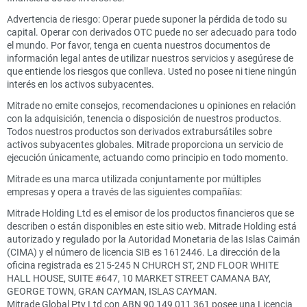
Advertencia de riesgo: Operar puede suponer la pérdida de todo su
capital. Operar con derivados OTC puede no ser adecuado para todo
el mundo. Por favor, tenga en cuenta nuestros documentos de
información legal antes de utilizar nuestros servicios y asegúrese de
que entiende los riesgos que conlleva. Usted no posee ni tiene ningún
interés en los activos subyacentes.
Mitrade no emite consejos, recomendaciones u opiniones en relación
con la adquisición, tenencia o disposición de nuestros productos.
Todos nuestros productos son derivados extrabursátiles sobre
activos subyacentes globales. Mitrade proporciona un servicio de
ejecución únicamente, actuando como principio en todo momento.
Mitrade es una marca utilizada conjuntamente por múltiples
empresas y opera a través de las siguientes compañías:
Mitrade Holding Ltd es el emisor de los productos financieros que se
describen o están disponibles en este sitio web. Mitrade Holding está
autorizado y regulado por la Autoridad Monetaria de las Islas Caimán
(CIMA) y el número de licencia SIB es 1612446. La dirección de la
oficina registrada es 215-245 N CHURCH ST, 2ND FLOOR WHITE
HALL HOUSE, SUITE #647, 10 MARKET STREET CAMANA BAY,
GEORGE TOWN, GRAN CAYMAN, ISLAS CAYMAN.
Mitrade Global Pty Ltd con ABN 90 149 011 361 posee una Licencia