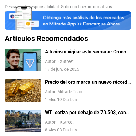
Descargo de responsabilidad: Sólo con fines informativos.
Rentabilidades pasadas no son indicativas de resultados futuros.
Artículos Recomendados
Altcoins a vigilar esta semana: Cronos
y Toncoin en riesgo de un desplome de
Autor
FXStreet
dos dígitos a medida que surgen
17 de jun. de 2025
señales bajistas
Precio del oro marca un nuevo récord
histórico impulsado por la tensión
Autor
Mitrade Team
comercial de Trump
1 Mes 19 Día Lun
WTI cotiza por debajo de 78.50$, con
una caída de casi el 8% en el día ante
Autor
FXStreet
las esperanzas de un acuerdo de paz
8 Mes 03 Día Lun
con Irán