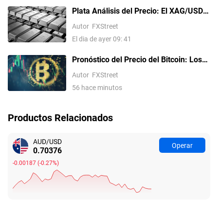
Plata Análisis del Precio: El XAG/USD
alcanza un máximo de un mes, apunta
Autor
FXStreet
a 62.00$ tras una ruptura técnica
El dia de ayer 09: 41
Pronóstico del Precio del Bitcoin: Los
flujos persistentes hacia los ETF y la
Autor
FXStreet
relajación de las tensiones en Oriente
56 hace minutos
Medio impulsan el apetito por el riesgo
Productos Relacionados
AUD/USD
Operar
0.70374
-0.00189
(
-0.27%
)