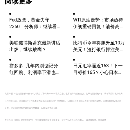
阅读更多
Fed放鹰，黄金失守
WTI原油走势：市场亟待
2360，分析师：继续看
伊朗重磅回复！油价高波
涨？
动性有望延续
美联储博斯蒂克最新讲话
比特币今年将飙升至10万
出炉，继续放鹰？
美元！渣打银行押注美国
大选行情！
拼多多: 几年内别惦记分
日元汇率逼近163！下一
红回购、利润率下滑也不
目标价165？小心日本当
可避免
局突袭！
免责声明: 本文内容仅代表作者个人观点，不代表mitrade官方立场，也不能作为投资建议。文章内容仅做参考，读者不应以本文作为
任何投资依据。 mitrade对任何以本文为交易依据的结果不承担责任。 Mitrade亦不能保证本文内容的准确性。在做出任何投资决定
之前，您应该寻求独立财务顾问的建议，以确保您了解风险。
差价合约（CFD）是杠杆性产品，有可能导致您损失全部资金。这些产品并不适合所有人，请谨慎投资。
查阅详情