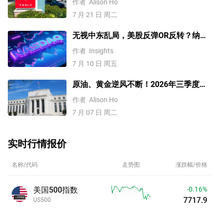
作者
Alison Ho
7 月 21 日 周二
无视中东乱局，美股反弹OR反转？纳指
100、费半指数、美光科技、闪迪技术分
作者
Insights
析
7 月 10 日 周五
原油、黄金逆风不断！2026年三季度会
大反弹吗？最全分析一览
作者
Alison Ho
7 月 07 日 周二
实时行情报价
名称/代码
走势图
涨跌幅/价格
美国500指数
-0.16%
7718.0
US500