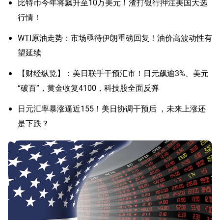
比特币今年将飙升至10万美元！渣打银行押注美国大选
行情！
WTI原油走势：市场亟待伊朗重磅回复！油价高波动性有
望延续
【财经纵览】：美日联手干预汇市！日元飙逾3%、美元
“破百”，黄金收复4100，科技股全面反弹
日元汇率暴涨逼近155！美日协调干预后 ，未来上涨还
是下跌？