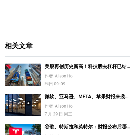
相关文章
美股再创历史新高！科技股去杠杆已结
束？分析师这样说
作者
Alison Ho
昨日 09: 09
微软、亚马逊、META、苹果财报来袭！
AI支出成焦点？一文速览
作者
Alison Ho
7 月 29 日 周三
谷歌、特斯拉和英特尔：财报公布后哪
只股票波动最大？