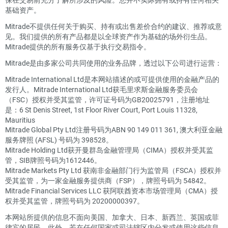
基础资产。
Mitrade不提供任何关于购买、持有或出售差价合约的建议、推荐或意
见。我们提供的所有产品都是以全球资产作为基础的场外衍生品。
Mitrade提供的所有服务仅基于执行交易指令。
Mitrade是由多家公司共同使用的业务品牌，透过以下公司进行运营：
Mitrade International Ltd是本网站描述的或可提供使用的金融产品的
发行人。Mitrade International Ltd获毛里求斯金融服务委员会
（FSC）授权并受其监管，许可证号码为GB20025791，注册地址
是：6 St Denis Street, 1st Floor River Court, Port Louis 11328,
Mauritius
Mitrade Global Pty Ltd注册号码为ABN 90 149 011 361, 澳大利亚金融
服务牌照 (AFSL) 号码为 398528。
Mitrade Holding Ltd获开曼群岛金融管理局（CIMA）授权并受其监
管，SIB牌照号码为1612446。
Mitrade Markets Pty Ltd 获南非金融部门行为监管局（FSCA）授权并
受其监管，为一家金融服务提供商（FSP），牌照号码为 54842。
Mitrade Financial Services LLC 获阿联酋资本市场管理局（CMA）授
权并受其监管，牌照号码为 20200000397。
本网站所提供的信息不面向美国、加拿大、日本、新西兰、英国或菲
律宾的居民。此外，若在任何国家或司法辖区内分发或使用这些信息