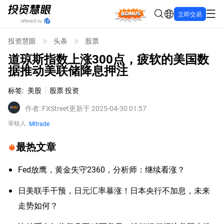
Bonus
立即交易
投资慧眼
头条
股票
道琼斯指数上涨300点，疲软的美国数
据推动美联储降息押注
标签
:
美股
股票 投资
作者
:
FXStreet
更新于 2025-04-30 01:57
审核人
Mitrade
最热文章
Fed放鹰，黄金失守2360，分析师：继续看涨？
日美联手干预，日元汇率暴涨！日本央行不加息，未来
走势如何？