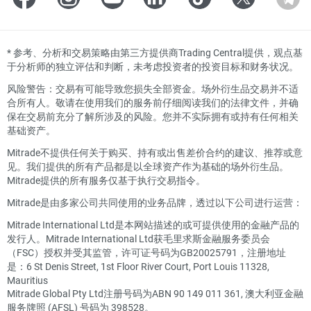
*
参考、分析和交易策略由第三方提供商Trading Central提供，观点基
于分析师的独立评估和判断，未考虑投资者的投资目标和财务状况。
风险警告：交易有可能导致您损失全部资金。场外衍生品交易并不适
合所有人。敬请在使用我们的服务前仔细阅读我们的法律文件，并确
保在交易前充分了解所涉及的风险。您并不实际拥有或持有任何相关
基础资产。
Mitrade不提供任何关于购买、持有或出售差价合约的建议、推荐或意
见。我们提供的所有产品都是以全球资产作为基础的场外衍生品。
Mitrade提供的所有服务仅基于执行交易指令。
Mitrade是由多家公司共同使用的业务品牌，透过以下公司进行运营：
Mitrade International Ltd是本网站描述的或可提供使用的金融产品的
发行人。Mitrade International Ltd获毛里求斯金融服务委员会
（FSC）授权并受其监管，许可证号码为GB20025791，注册地址
是：6 St Denis Street, 1st Floor River Court, Port Louis 11328,
Mauritius
Mitrade Global Pty Ltd注册号码为ABN 90 149 011 361, 澳大利亚金融
服务牌照 (AFSL) 号码为 398528。