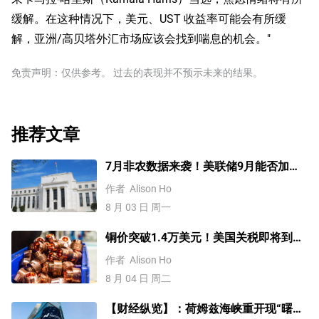
缓解。在这种情况下，美元、UST 收益率可能会有所缓
解，亚洲/高贝塔外汇市场应该会找到喘息的机会。"
免责声明：仅供参考。 过去的表现并不预示未来的结果。
推荐文章
7月非农数据来袭！美联储9月能否加
息？黄金、美元行情一触即发
作者
Alison Ho
8 月 03 日 周一
铜价突破1.4万美元！美国关税即将到
来？未来会再创新高吗？
作者
Alison Ho
8 月 04 日 周二
【财经纵览】：荷姆兹海峡重开现“曙