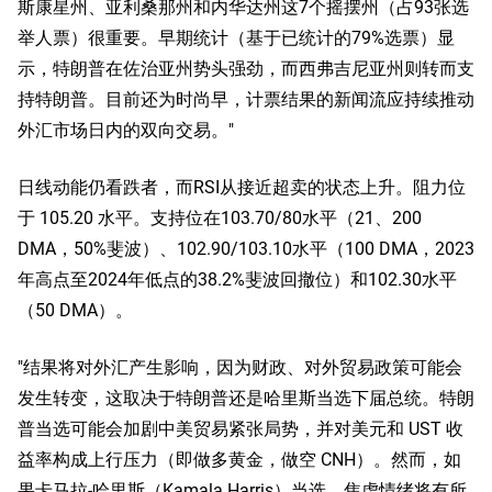
斯康星州、亚利桑那州和内华达州这7个摇摆州（占93张选
举人票）很重要。早期统计（基于已统计的79%选票）显
示，特朗普在佐治亚州势头强劲，而西弗吉尼亚州则转而支
持特朗普。目前还为时尚早，计票结果的新闻流应持续推动
外汇市场日内的双向交易。"
日线动能仍看跌者，而RSI从接近超卖的状态上升。阻力位
于 105.20 水平。支持位在103.70/80水平（21、200
DMA，50%斐波）、102.90/103.10水平（100 DMA，2023
年高点至2024年低点的38.2%斐波回撤位）和102.30水平
（50 DMA）。
"结果将对外汇产生影响，因为财政、对外贸易政策可能会
发生转变，这取决于特朗普还是哈里斯当选下届总统。特朗
普当选可能会加剧中美贸易紧张局势，并对美元和 UST 收
益率构成上行压力（即做多黄金，做空 CNH）。然而，如
果卡马拉-哈里斯（Kamala Harris）当选，焦虑情绪将有所