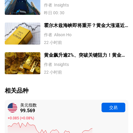
光”、WTI原油重挫逾6%，道指、标普创
作者
Insights
历史新高！
昨日 00: 30
霍尔木兹海峡即将重开？黄金大涨逼近
4200美元！原油价格3连跌
作者
Alison Ho
22 小时前
黄金飙升逾2%、突破关键阻力！黄金、
WTI原油、美元指数、纳指100指数技术
作者
Insights
分析
22 小时前
相关品种
美元指数
交易
99.569
+0.085
(
+0.08%
)