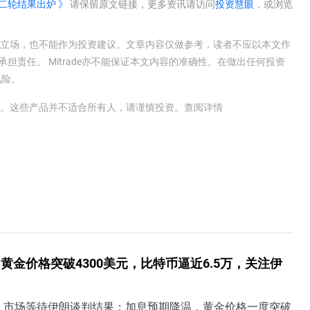
二轮结果出炉 》
请保留原文链接，更多资讯请访问
投资慧眼
，或浏览
e官方立场，也不能作为投资建议。文章内容仅做参考，读者不应以本文作
承担责任。 Mitrade亦不能保证本文内容的准确性。在做出任何投资
风险。
金。这些产品并不适合所有人，请谨慎投资。
查阅详情
黄金价格突破4300美元，比特币逼近6.5万，关注伊
，市场等待伊朗谈判结果；加息预期降温，黄金价格一度突破