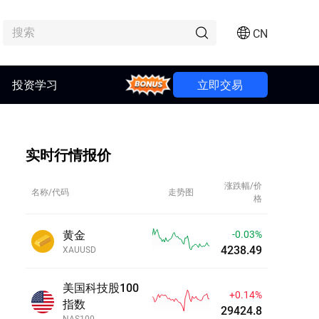
CN
投资学习
Bonus
立即交易
实时行情报价
涨跌幅/价
名称/代码
走势图
格
黄金
-0.02%
4238.54
XAUUSD
美国科技股100
+0.14%
指数
29424.3
NAS100