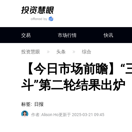
交易
市场行情
快讯
投资慧眼
头条
综合
【今日市场前瞻】“
斗”第二轮结果出炉
标签
:
日报
作者
:
Alison Ho
更新于 2025-03-21 09:45