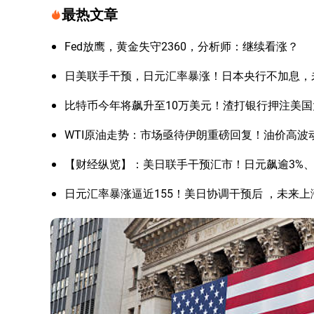
最热文章
Fed放鹰，黄金失守2360，分析师：继续看涨？
日美联手干预，日元汇率暴涨！日本央行不加息，
比特币今年将飙升至10万美元！渣打银行押注美
WTI原油走势：市场亟待伊朗重磅回复！油价高波
【财经纵览】：美日联手干预汇市！日元飙逾3%、美
日元汇率暴涨逼近155！美日协调干预后 ，未来