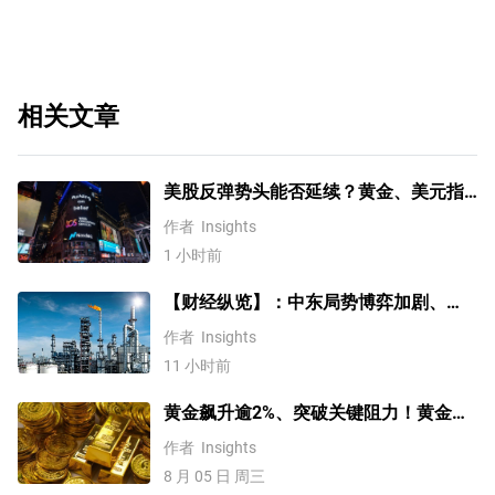
相关文章
美股反弹势头能否延续？黄金、美元指
数、费半指数、纳指100技术分析
作者
Insights
1 小时前
【财经纵览】：中东局势博弈加剧、
WTI原油涨超4%，10年期美债收益率、
作者
Insights
美元反弹，道指终结五连涨！
11 小时前
黄金飙升逾2%、突破关键阻力！黄金、
WTI原油、美元指数、纳指100指数技术
作者
Insights
分析
8 月 05 日 周三