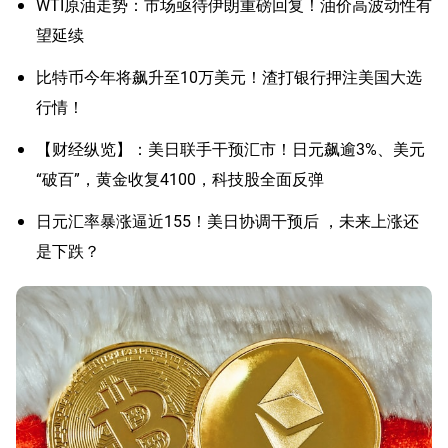
WTI原油走势：市场亟待伊朗重磅回复！油价高波动性有
望延续
比特币今年将飙升至10万美元！渣打银行押注美国大选
行情！
【财经纵览】：美日联手干预汇市！日元飙逾3%、美元
“破百”，黄金收复4100，科技股全面反弹
日元汇率暴涨逼近155！美日协调干预后 ，未来上涨还
是下跌？