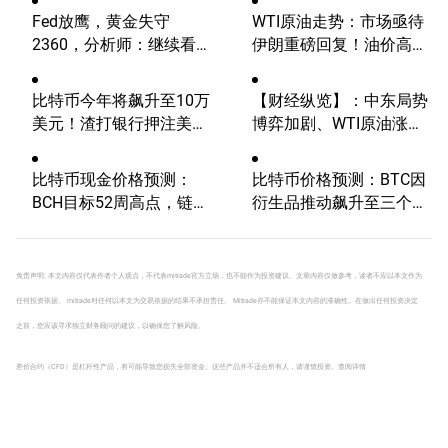
Fed放鹰，黄金失守
WTI原油走势：市场亟待
2360，分析师：继续看
伊朗重磅回复！油价高波
涨？
动性有望延续
比特币今年将飙升至10万
【财经纵览】：中东局势
美元！渣打银行押注美国
博弈加剧、WTI原油涨超
大选行情！
4%，10年期美债收益
率、美元反弹，道指终结
比特币现金价格预测：
比特币价格预测：BTC因
五连涨！
BCH目标52周高点，链上
衍生品推动飙升至三个月
数据表明增长空间
高点
免责声明: 本文内容仅代表作者个人观点，不代表mitrade官方立场，也不能作为投资建议。文章内容仅做参考，读者不应以本文作为
任何投资依据。 mitrade对任何以本文为交易依据的结果不承担责任。 Mitrade亦不能保证本文内容的准确性。在做出任何投资决定
之前，您应该寻求独立财务顾问的建议，以确保您了解风险。
差价合约（CFD）是杠杆性产品，有可能导致您损失全部资金。这些产品并不适合所有人，请谨慎投资。
查阅详情