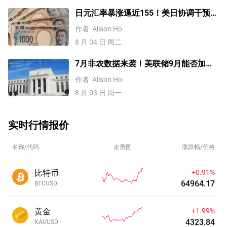
日元汇率暴涨逼近155！美日协调干预后
，未来上涨还是下跌？
作者
Alison Ho
8 月 04 日 周二
7月非农数据来袭！美联储9月能否加
息？黄金、美元行情一触即发
作者
Alison Ho
8 月 03 日 周一
实时行情报价
名称/代码
走势图
涨跌幅/价格
比特币
+0.91%
64964.17
BTCUSD
黄金
+1.99%
4323.84
XAUUSD