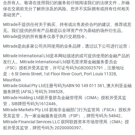
合所有人。敬请在使用我们的服务前仔细阅读我们的法律文件，并确
保在交易前充分了解所涉及的风险。您并不实际拥有或持有任何相关
基础资产。
Mitrade不提供任何关于购买、持有或出售差价合约的建议、推荐或意
见。我们提供的所有产品都是以全球资产作为基础的场外衍生品。
Mitrade提供的所有服务仅基于执行交易指令。
Mitrade是由多家公司共同使用的业务品牌，透过以下公司进行运营：
Mitrade International Ltd是本网站描述的或可提供使用的金融产品的
发行人。Mitrade International Ltd获毛里求斯金融服务委员会
（FSC）授权并受其监管，许可证号码为GB20025791，注册地址
是：6 St Denis Street, 1st Floor River Court, Port Louis 11328,
Mauritius
Mitrade Global Pty Ltd注册号码为ABN 90 149 011 361, 澳大利亚金融
服务牌照 (AFSL) 号码为 398528。
Mitrade Holding Ltd获开曼群岛金融管理局（CIMA）授权并受其监
管，SIB牌照号码为1612446。
Mitrade Markets Pty Ltd 获南非金融部门行为监管局（FSCA）授权并
受其监管，为一家金融服务提供商（FSP），牌照号码为 54842。
Mitrade Financial Services LLC 获阿联酋资本市场管理局（CMA）授
权并受其监管，牌照号码为 20200000397。