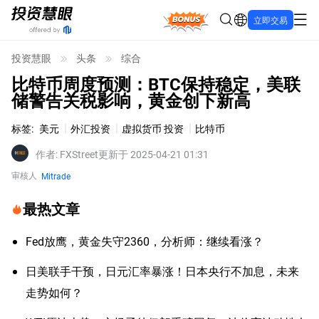
Bonus
立即交易
投资慧眼
头条
综合
比特币周度预测：BTC保持稳定，美联
储警告关税影响，黄金创下新高
标签
:
美元
外汇投资
虚拟货币 投资
比特币
作者
:
FXStreet
更新于 2025-04-21 01:31
审核人
Mitrade
最热文章
Fed放鹰，黄金失守2360，分析师：继续看涨？
日美联手干预，日元汇率暴涨！日本央行不加息，未来
走势如何？