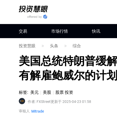
交易
市场行情
快讯
投资慧眼
头条
综合
美国总统特朗普缓
有解雇鲍威尔的计
标签
:
美元
美股
股票 投资
作者
:
FXStreet
更新于 2025-04-23 01:58
审核人
Mitrade