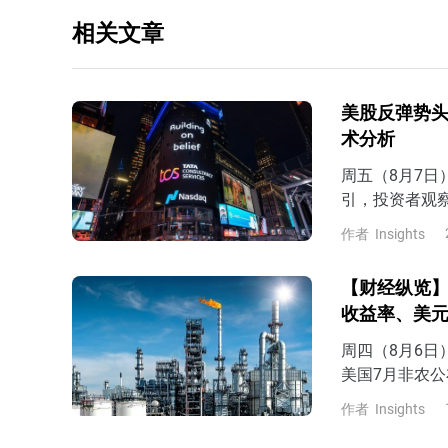
相关文章
美股反弹势头
术分析
周五（8月7
引，投资者观
7月非农表现
作者
Insights
预期，那么市场
late）的风
【财经纵览】
收益率、美
周四（8月6
美国7月非农公
美元、美债收
作者
Insights
4.67%，美元