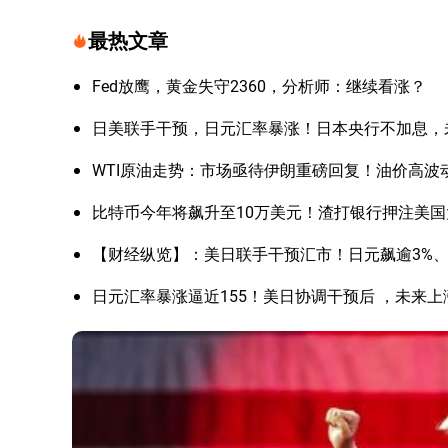
最热文章
Fed放鹰，黄金失守2360，分析师：继续看涨？
日美联手干预，日元汇率暴涨！日本央行不加息，
WTI原油走势：市场亟待伊朗重磅回复！油价高波
比特币今年将飙升至10万美元！渣打银行押注美
【财经纵览】：美日联手干预汇市！日元飙逾3%、美
日元汇率暴涨逼近155！美日协调干预后 ，未来