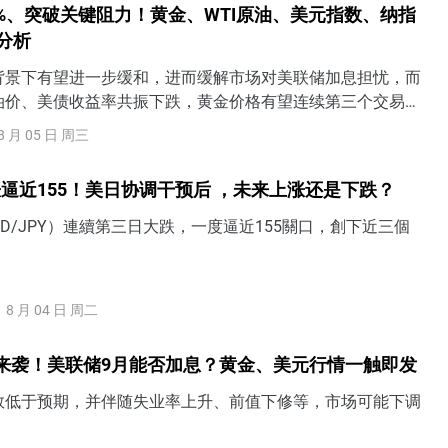
%、突破关键阻力！黄金、WTI原油、美元指数、纳指
术分析
背景下有望进一步缓和，进而缓解市场对美联储加息担忧，而
油价、美债收益率共振下跌，黄金价格有望连续第三个交易日
上攻4200美元上方阻力。
8 月 05 日 周三
逼近155！美日协调干预后 ，未来上涨还是下跌？
SD/JPY）連續第三日大跌，一度逼近155關口，創下近三個
8 月 04 日 周二
来袭！美联储9月能否加息？黄金、美元行情一触即发
数低于预期，并伴随失业率上升、前值下修等，市场可能下调