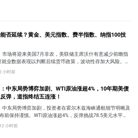
能否延续？黄金、美元指数、费半指数、纳指100技
日）市场将迎来美国7月非农，美联储主席沃什有意减少前瞻指
察就业数据表现以判断后续货币政策，波动性存加大风险。若
疲软，美联储9月加息可能性将下降，但若就业、薪资显著强于
2 小时前
或将提高9月加息概率，还可能定价美联储行动过晚（too
险。需警惕美债收益率上升将令美股面临抛售风险。
：中东局势博弈加剧、WTI原油涨超4%，10年期美债
元反弹，道指终结五连涨！
日）中东局势博弈加剧，投资者在霍尔木兹海峡通航细节明晰及
布前保持谨慎。WTI原油涨超4%，反弹挑战78.5美元水平。
益率齐齐反弹，其中10年期美债收益率上涨6个基点至
12 小时前
反攻100关口。黄金冲高回落受阻4300美元。