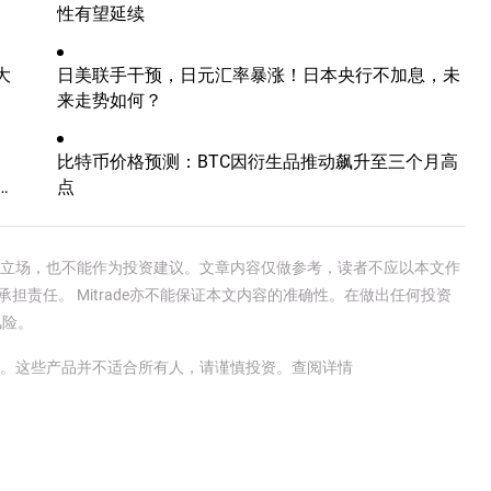
性有望延续
大
日美联手干预，日元汇率暴涨！日本央行不加息，未
来走势如何？
比特币价格预测：BTC因衍生品推动飙升至三个月高
点
e官方立场，也不能作为投资建议。文章内容仅做参考，读者不应以本文作
承担责任。 Mitrade亦不能保证本文内容的准确性。在做出任何投资
风险。
金。这些产品并不适合所有人，请谨慎投资。
查阅详情