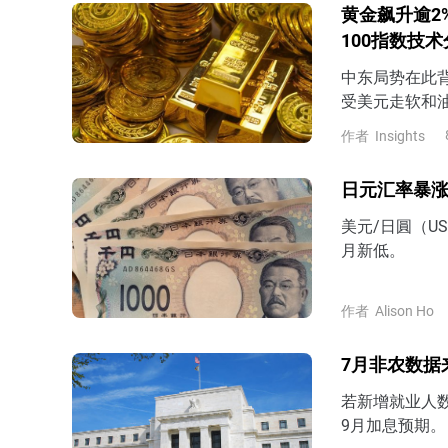
黄金飙升逾2
100指数技
中东局势在此
受美元走软和
上涨，并进一步
作者
Insights
日元汇率暴涨
美元/日圓（U
月新低。
作者
Alison Ho
7月非农数据
若新增就业人
9月加息预期。