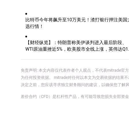
比特币今年将飙升至10万美元！渣打银行押注美国
选行情！
【财经纵览】：特朗普称美伊谈判进入最后阶段、
WTI原油重挫近5%，欧美股市全线上涨，英伟达Q1
业绩优于预期！
免责声明: 本文内容仅代表作者个人观点，不代表mitrad
为任何投资依据。 mitrade对任何以本文为交易依据的结果不
决定之前，您应该寻求独立财务顾问的建议，以确保您了解
差价合约（CFD）是杠杆性产品，有可能导致您损失全部资