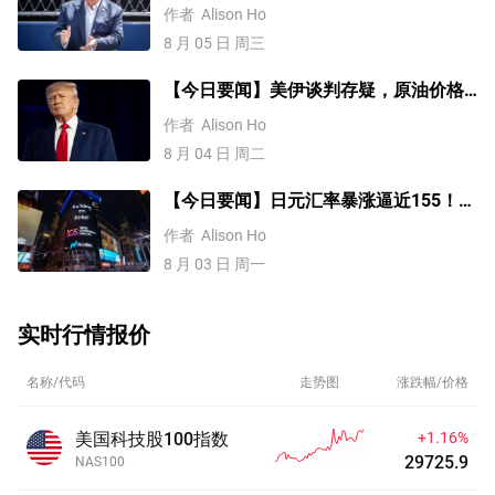
金三连涨，美国ADP就业数据来袭
作者
Alison Ho
8 月 05 日 周三
【今日要闻】美伊谈判存疑，原油价格
上涨，铜价突破1.4万美元
作者
Alison Ho
8 月 04 日 周二
【今日要闻】日元汇率暴涨逼近155！美
伊谈判或重启，原油价格大跌8%
作者
Alison Ho
8 月 03 日 周一
实时行情报价
名称/代码
走势图
涨跌幅/价格
美国科技股100指数
+1.16%
29725.9
NAS100