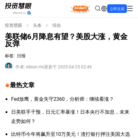
Bonus
立即交易
投资慧眼
头条
综合
美联储6月降息有望？美股大涨，黄金
反弹
标签
:
日报
作者
:
Alison Ho
更新于 2025-04-25 02:49
最热文章
Fed放鹰，黄金失守2360，分析师：继续看涨？
日美联手干预，日元汇率暴涨！日本央行不加息，未来
走势如何？
比特币今年将飙升至10万美元！渣打银行押注美国大选