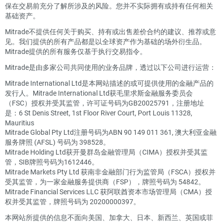
保在交易前充分了解所涉及的风险。您并不实际拥有或持有任何相关
基础资产。
Mitrade不提供任何关于购买、持有或出售差价合约的建议、推荐或意
见。我们提供的所有产品都是以全球资产作为基础的场外衍生品。
Mitrade提供的所有服务仅基于执行交易指令。
Mitrade是由多家公司共同使用的业务品牌，透过以下公司进行运营：
Mitrade International Ltd是本网站描述的或可提供使用的金融产品的
发行人。Mitrade International Ltd获毛里求斯金融服务委员会
（FSC）授权并受其监管，许可证号码为GB20025791，注册地址
是：6 St Denis Street, 1st Floor River Court, Port Louis 11328,
Mauritius
Mitrade Global Pty Ltd注册号码为ABN 90 149 011 361, 澳大利亚金融
服务牌照 (AFSL) 号码为 398528。
Mitrade Holding Ltd获开曼群岛金融管理局（CIMA）授权并受其监
管，SIB牌照号码为1612446。
Mitrade Markets Pty Ltd 获南非金融部门行为监管局（FSCA）授权并
受其监管，为一家金融服务提供商（FSP），牌照号码为 54842。
Mitrade Financial Services LLC 获阿联酋资本市场管理局（CMA）授
权并受其监管，牌照号码为 20200000397。
本网站所提供的信息不面向美国、加拿大、日本、新西兰、英国或菲