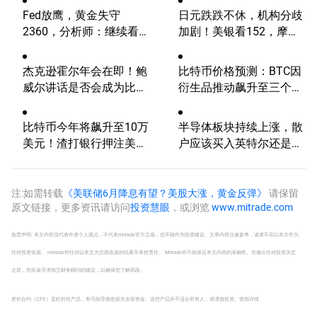
Fed放鹰，黄金失守
日元跌跌不休，机构分歧
2360，分析师：继续看
加剧！美银看152，摩根
涨？
大通看向164
杰克逊霍尔年会在即！鲍
比特币价格预测：BTC因
威尔讲话是否会成为比特
衍生品推动飙升至三个月
币的致命一击？
高点
比特币今年将飙升至10万
半导体板块持续上涨，散
美元！渣打银行押注美国
户应该买入英特尔还是
大选行情！
AMD？
注:如需转载
《美联储6月降息有望？美股大涨，黄金反弹》
请保留
原文链接，更多资讯请访问
投资慧眼
，或浏览
www.mitrade.com
免责声明: 本文内容仅代表作者个人观点，不代表mitrade官方立场，也不能作为投资建议。文章内容仅做参考，读者不应以本文作为
任何投资依据。 mitrade对任何以本文为交易依据的结果不承担责任。 Mitrade亦不能保证本文内容的准确性。在做出任何投资决定
之前，您应该寻求独立财务顾问的建议，以确保您了解风险。
差价合约（CFD）是杠杆性产品，有可能导致您损失全部资金。这些产品并不适合所有人，请谨慎投资。
查阅详情