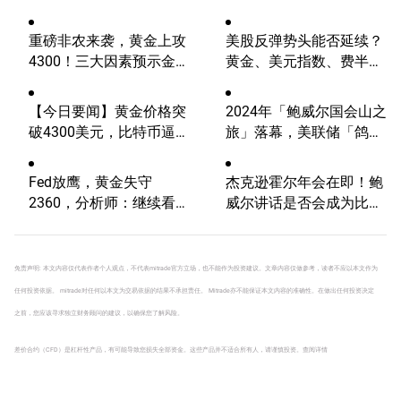
重磅非农来袭，黄金上攻
美股反弹势头能否延续？
4300！三大因素预示金价
黄金、美元指数、费半指
升势有望延续
数、纳指100技术分析
【今日要闻】黄金价格突
2024年「鲍威尔国会山之
破4300美元，比特币逼近
旅」落幕，美联储「鸽
6.5万，关注伊朗谈判
派」当头，华尔街欢呼！
Fed放鹰，黄金失守
杰克逊霍尔年会在即！鲍
2360，分析师：继续看
威尔讲话是否会成为比特
涨？
币的致命一击？
免责声明: 本文内容仅代表作者个人观点，不代表mitrade官方立场，也不能作为投资建议。文章内容仅做参考，读者不应以本文作为
任何投资依据。 mitrade对任何以本文为交易依据的结果不承担责任。 Mitrade亦不能保证本文内容的准确性。在做出任何投资决定
之前，您应该寻求独立财务顾问的建议，以确保您了解风险。
差价合约（CFD）是杠杆性产品，有可能导致您损失全部资金。这些产品并不适合所有人，请谨慎投资。
查阅详情