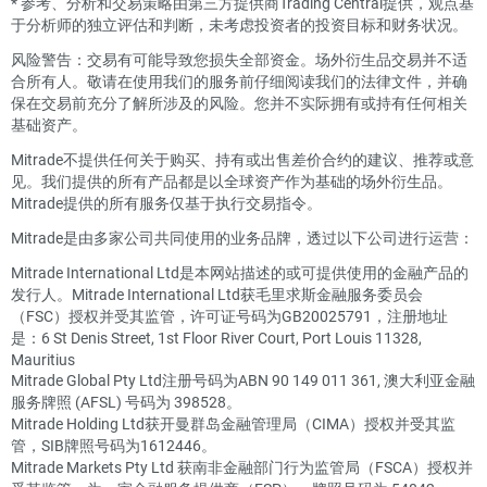
*
参考、分析和交易策略由第三方提供商Trading Central提供，观点基
于分析师的独立评估和判断，未考虑投资者的投资目标和财务状况。
风险警告：交易有可能导致您损失全部资金。场外衍生品交易并不适
合所有人。敬请在使用我们的服务前仔细阅读我们的法律文件，并确
保在交易前充分了解所涉及的风险。您并不实际拥有或持有任何相关
基础资产。
Mitrade不提供任何关于购买、持有或出售差价合约的建议、推荐或意
见。我们提供的所有产品都是以全球资产作为基础的场外衍生品。
Mitrade提供的所有服务仅基于执行交易指令。
Mitrade是由多家公司共同使用的业务品牌，透过以下公司进行运营：
Mitrade International Ltd是本网站描述的或可提供使用的金融产品的
发行人。Mitrade International Ltd获毛里求斯金融服务委员会
（FSC）授权并受其监管，许可证号码为GB20025791，注册地址
是：6 St Denis Street, 1st Floor River Court, Port Louis 11328,
Mauritius
Mitrade Global Pty Ltd注册号码为ABN 90 149 011 361, 澳大利亚金融
服务牌照 (AFSL) 号码为 398528。
Mitrade Holding Ltd获开曼群岛金融管理局（CIMA）授权并受其监
管，SIB牌照号码为1612446。
Mitrade Markets Pty Ltd 获南非金融部门行为监管局（FSCA）授权并