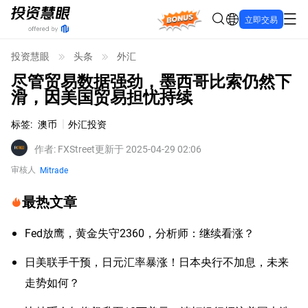
Bonus
立即交易
投资慧眼
头条
外汇
尽管贸易数据强劲，墨西哥比索仍然下
滑，因美国贸易担忧持续
标签
:
澳币
外汇投资
作者
:
FXStreet
更新于 2025-04-29 02:06
审核人
Mitrade
最热文章
Fed放鹰，黄金失守2360，分析师：继续看涨？
日美联手干预，日元汇率暴涨！日本央行不加息，未来
走势如何？