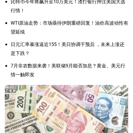
比特币今年将飙升至10万美元！渣打银行押注美国大选
行情！
WTI原油走势：市场亟待伊朗重磅回复！油价高波动性有
望延续
日元汇率暴涨逼近155！美日协调干预后 ，未来上涨还
是下跌？
7月非农数据来袭！美联储9月能否加息？黄金、美元行
情一触即发