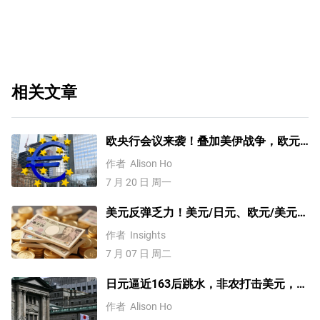
相关文章
欧央行会议来袭！叠加美伊战争，欧元
何去何从？【外汇周报】
作者
Alison Ho
7 月 20 日 周一
美元反弹乏力！美元/日元、欧元/美元、
澳元/美元、黄金技术分析
作者
Insights
7 月 07 日 周二
日元逼近163后跳水，非农打击美元，未
来走势如何？【外汇周报】
作者
Alison Ho