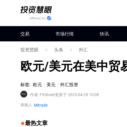
交易
市场行情
快讯
投资慧眼
头条
外汇
欧元/美元在美中贸
标签
:
欧元
美元
外汇投资
作者
:
FXStreet
更新于 2025-04-29 10:08
审核人
Mitrade
最热文章