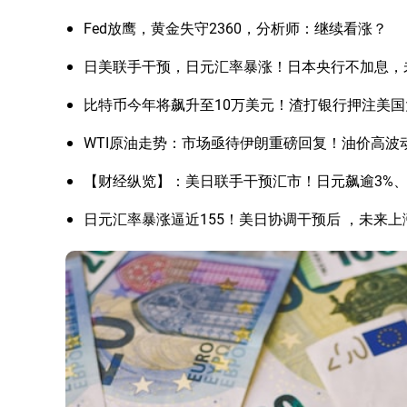
Fed放鹰，黄金失守2360，分析师：继续看涨？
日美联手干预，日元汇率暴涨！日本央行不加息，
比特币今年将飙升至10万美元！渣打银行押注美
WTI原油走势：市场亟待伊朗重磅回复！油价高波
【财经纵览】：美日联手干预汇市！日元飙逾3%、美
日元汇率暴涨逼近155！美日协调干预后 ，未来