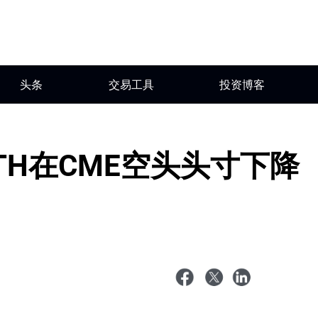
头条
交易工具
投资博客
TH在CME空头头寸下降