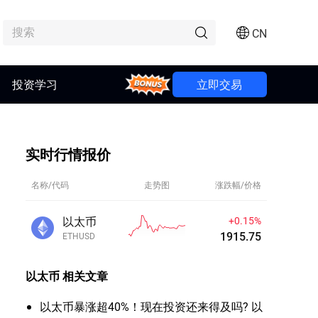
CN
投资学习
Bonus
立即交易
实时行情报价
名称/代码
走势图
涨跌幅/价格
以太币
+0.15%
1915.75
ETHUSD
以太币
相关文章
以太币暴涨超40%！现在投资还来得及吗? 以