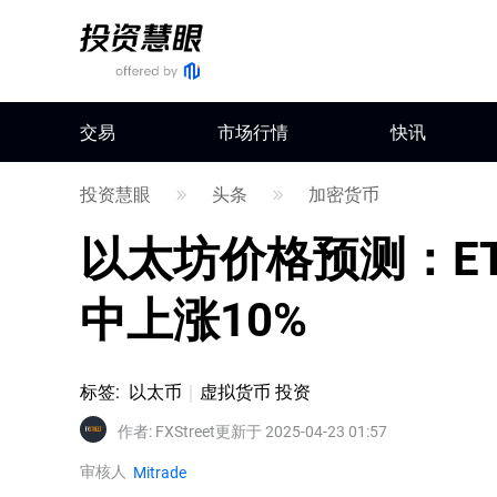
交易
市场行情
快讯
投资慧眼
头条
加密货币
以太坊价格预测：E
中上涨10%
标签
:
以太币
虚拟货币 投资
作者
:
FXStreet
更新于 2025-04-23 01:57
审核人
Mitrade