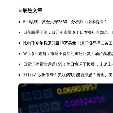
最热文章
Fed放鹰，黄金失守2360，分析师：继续看涨？
日美联手干预，日元汇率暴涨！日本央行不加息，
比特币今年将飙升至10万美元！渣打银行押注美
WTI原油走势：市场亟待伊朗重磅回复！油价高波
日元汇率暴涨逼近155！美日协调干预后 ，未来
7月非农数据来袭！美联储9月能否加息？黄金、