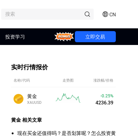
CN
Bonus
投资学习
立即交易
实时行情报价
名称/代码
走势图
涨跌幅/价格
黄金
-0.25%
4236.46
XAUUSD
黄金
相关文章
现在买金还值得吗？是否划算呢？怎么投资黄