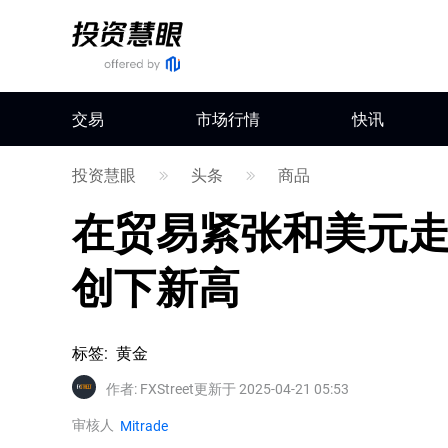
交易
市场行情
快讯
投资慧眼
头条
商品
在贸易紧张和美元
创下新高
标签
:
黄金
作者
:
FXStreet
更新于 2025-04-21 05:53
审核人
Mitrade