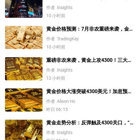
数、费半指数、纳指100技术分析
作者
Insights
10 小时前
黄金价格预测：7月非农重磅来袭，金价
站上4300美元后还能涨吗？
作者
TradingKey
10 小时前
重磅非农来袭，黄金上攻4300！三大因
素预示金价升势有望延续
作者
Insights
12 小时前
黄金价格大涨突破4300美元！加息预期
降温叠加央行购金，未来继续涨？
作者
Alison Ho
昨日 06: 15
黄金走势分析：反弹触及4300关口，“双
底”确立剑指这一目标！
作者
Insights