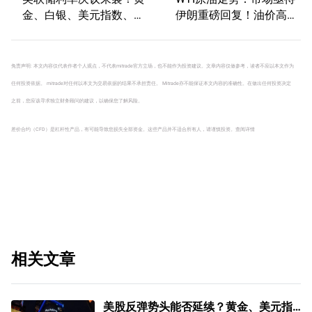
金、白银、美元指数、标
伊朗重磅回复！油价高波
普500技术分析
动性有望延续
免责声明: 本文内容仅代表作者个人观点，不代表mitrade官方立场，也不能作为投资建议。文章内容仅做参考，读者不应以本文作为
任何投资依据。 mitrade对任何以本文为交易依据的结果不承担责任。 Mitrade亦不能保证本文内容的准确性。在做出任何投资决定
之前，您应该寻求独立财务顾问的建议，以确保您了解风险。
差价合约（CFD）是杠杆性产品，有可能导致您损失全部资金。这些产品并不适合所有人，请谨慎投资。
查阅详情
相关文章
美股反弹势头能否延续？黄金、美元指