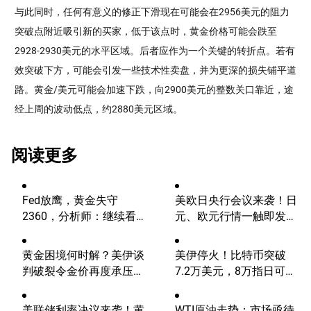
与此同时，任何有意义的修正下滑现在可能会在2956美元的阻力
突破点附近吸引新的买家，低于该点时，黄金价格可能会跌至
2928-2930美元的水平区域。后者应作为一个关键的转折点。若有
效突破下方，可能会引发一些技术性卖盘，并为更深的损失铺平道
路。黄金/美元可能会加速下跌，向2900美元的整数关口靠近，途
经上周的波动低点，约2880美元区域。
阅读更多
Fed放鹰，黄金失守
美欧日央行会议来袭！日
2360，分析师：继续看
元、欧元行情一触即发
涨？
【外汇周报】
黄金困境何时解？美伊谈
美伊停火！比特币突破
判破裂令金价再度承压，
7.2万美元，8万指日可
还能重返5000美元吗？
待？
美联储利率决议来袭！黄
WTI原油走势：市场亟待