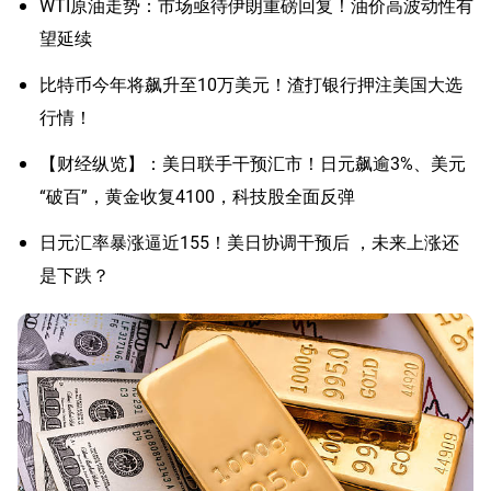
WTI原油走势：市场亟待伊朗重磅回复！油价高波动性有
望延续
比特币今年将飙升至10万美元！渣打银行押注美国大选
行情！
【财经纵览】：美日联手干预汇市！日元飙逾3%、美元
“破百”，黄金收复4100，科技股全面反弹
日元汇率暴涨逼近155！美日协调干预后 ，未来上涨还
是下跌？