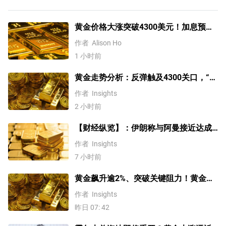
黄金价格大涨突破4300美元！加息预期
降温叠加央行购金，未来继续涨？
作者
Alison Ho
1 小时前
黄金走势分析：反弹触及4300关口，“双
底”确立剑指这一目标！
作者
Insights
2 小时前
【财经纵览】：伊朗称与阿曼接近达成
协议，黄金涨超200美元、WTI原油三连
作者
Insights
跌，道指续创历史新高！
7 小时前
黄金飙升逾2%、突破关键阻力！黄金、
WTI原油、美元指数、纳指100指数技术
作者
Insights
分析
昨日 07: 42