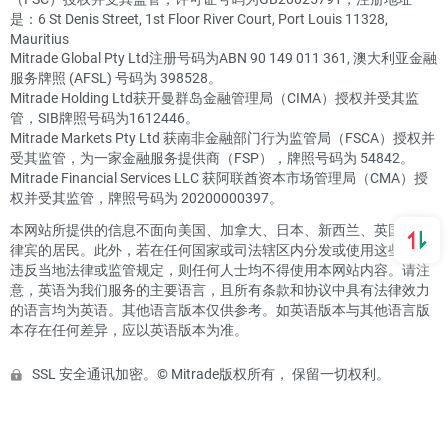
是：6 St Denis Street, 1st Floor River Court, Port Louis 11328,
Mauritius
Mitrade Global Pty Ltd注册号码为ABN 90 149 011 361, 澳大利亚金融
服务牌照 (AFSL) 号码为 398528。
Mitrade Holding Ltd获开曼群岛金融管理局（CIMA）授权并受其监
管，SIB牌照号码为1612446。
Mitrade Markets Pty Ltd 获南非金融部门行为监管局（FSCA）授权并
受其监管，为一家金融服务提供商（FSP），牌照号码为 54842。
Mitrade Financial Services LLC 获阿联酋资本市场管理局（CMA）授
权并受其监管，牌照号码为 20200000397。
本网站所提供的信息不面向美国、加拿大、日本、新西兰、英国或菲
律宾的居民。此外，若在任何国家或司法辖区内分发或使用这些信息
违反当地法律或监管规定，则任何人士均不得使用本网站内容。请注
意，英语为我们服务的主要语言，且所有条款和协议中具有法律效力
的语言均为英语。其他语言版本仅供参考。如英语版本与其他语言版
本存在任何差异，应以英语版本为准。
SSL 安全通讯加密。© Mitrade版权所有， 保留一切权利。
投诉流程
隐私政策
产品披露声明
风险披露声明
客户协议