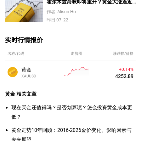
霍尔木兹海峡即将重开？黄金大涨逼近
4200美元！原油价格3连跌
作者
Alison Ho
昨日 07: 22
实时行情报价
名称/代码
走势图
涨跌幅/价格
黄金
+0.14%
4252.89
XAUUSD
黄金
相关文章
现在买金还值得吗？是否划算呢？怎么投资黄金成本更
低？
黄金走势10年回顾：2016-2026金价变化、影响因素与
未来展望