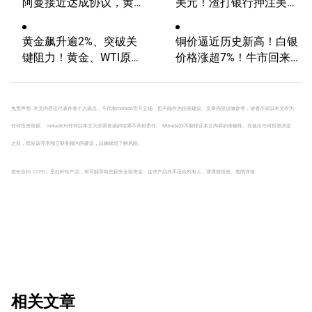
阿曼接近达成协议，黄金
美元！渣打银行押注美国
涨超200美元、WTI原油
大选行情！
三连跌，道指续创历史新
黄金飙升逾2%、突破关
铜价逼近历史新高！白银
高！
键阻力！黄金、WTI原
价格涨超7%！牛市回来
油、美元指数、纳指100
了？
指数技术分析
免责声明: 本文内容仅代表作者个人观点，不代表mitrade官方立场，也不能作为投资建议。文章内容仅做参考，读者不应以本文作为
任何投资依据。 mitrade对任何以本文为交易依据的结果不承担责任。 Mitrade亦不能保证本文内容的准确性。在做出任何投资决定
之前，您应该寻求独立财务顾问的建议，以确保您了解风险。
差价合约（CFD）是杠杆性产品，有可能导致您损失全部资金。这些产品并不适合所有人，请谨慎投资。
查阅详情
相关文章