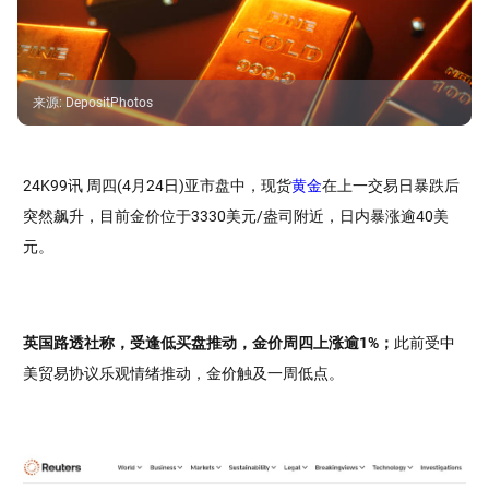
来源
:
DepositPhotos
24K99讯 周四(4月24日)亚市盘中，现货
黄金
在上一交易日暴跌后
突然飙升，目前金价位于3330美元/盎司附近，日内暴涨逾40美
元。
英国路透社称，受逢低买盘推动，金价周四上涨逾1%；
此前受中
美贸易协议乐观情绪推动，金价触及一周低点。