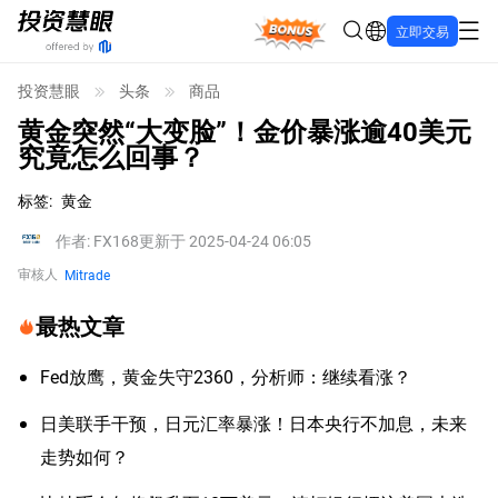
Bonus
立即交易
投资慧眼
头条
商品
黄金突然“大变脸”！金价暴涨逾40美元
究竟怎么回事？
标签
:
黄金
作者
:
FX168
更新于 2025-04-24 06:05
审核人
Mitrade
最热文章
Fed放鹰，黄金失守2360，分析师：继续看涨？
日美联手干预，日元汇率暴涨！日本央行不加息，未来
走势如何？