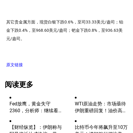
其它贵金属方面，现货白银下跌0.6%，至司33.33美元/盎司；铂
金下跌0.4%，至968.60美元/盎司；钯金下跌0.8%，至936.63美
元/盎司。
原文链接
阅读更多
Fed放鹰，黄金失守
WTI原油走势：市场亟待
2360，分析师：继续看
伊朗重磅回复！油价高波
涨？
动性有望延续
【财经纵览】：伊朗称与
比特币今年将飙升至10万