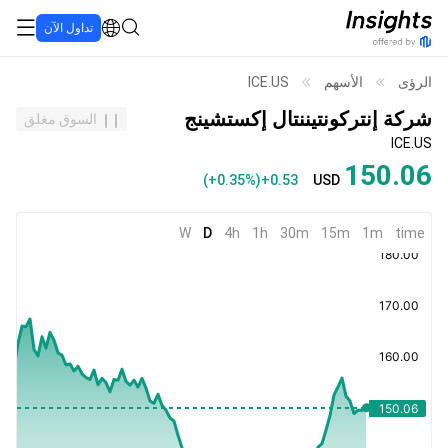
تداول الآن
الرؤى
الأسهم
ICE.US
شركة إنتركونتيننتال إكستشينج
السوق مغلق
ICE.US
150.06
(
+0.35%
)
+0.53
USD
W
D
4h
1h
30m
15m
1m
time