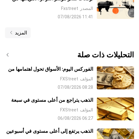
المرجح أن يجد اتجاهه بعد صدور بيانات
المصدر
Fxstreet
الوظائف غير الزراعية NFP في الولايات
11:41 07/08/2026
المتحدة
المزيد
التحليلات ذات صلة
الفوركس اليوم: الأسواق تحول اهتمامها من
الشرق الأوسط إلى بيانات الوظائف غير
المؤلف
FXStreet
الزراعية NFP
08:28 07/08/2026
الذهب يتراجع من أعلى مستوى في سبعة
أسابيع مع صعوبة الثيران في إيجاد قبول
المؤلف
FXStreet
فوق 4300 دولار
06:27 06/08/2026
الذهب يرتفع إلى أعلى مستوى في أسبوعين
مع تراجع الدولار على آمال التوصل إلى