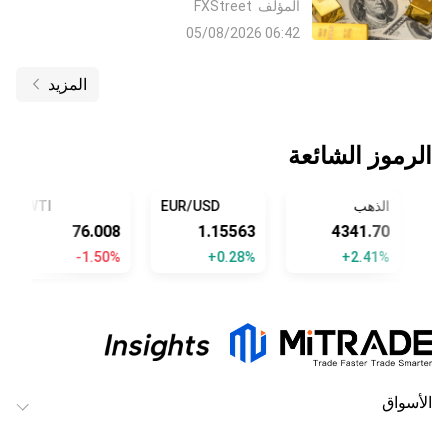
المؤلف
FXStreet
اتفاق مع إيران وتراجع رهانات رفع معدلات
06:42 05/08/2026
الفائدة من جانب البنك الاحتياطي الفيدرالي
Fed
المزيد
الرموز الشائعة
الذهب
EUR/USD
WTI
76.008
1.15563
4341.70
-1.50%
+0.28%
+2.41%
الأسواق