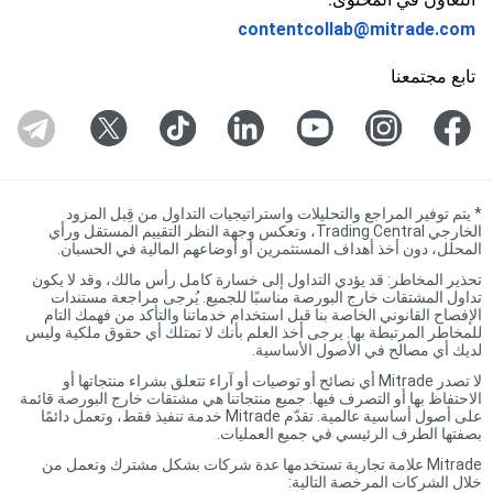
contentcollab@mitrade.com
تابع مجتمعنا
*
يتم توفير المراجع والتحليلات واستراتيجيات التداول من قِبل المزود
الخارجي Trading Central، وتعكس وجهة النظر التقييم المستقل ورأي
المحلل، دون أخذ أهداف المستثمرين أو أوضاعهم المالية في الحسبان.
تحذير المخاطر: قد يؤدي التداول إلى خسارة كامل رأس مالك، وقد لا يكون
تداول المشتقات خارج البورصة مناسبًا للجميع. يُرجى مراجعة مستندات
الإفصاح القانوني الخاصة بنا قبل استخدام خدماتنا والتأكد من فهمك التام
للمخاطر المرتبطة بها. يرجى أخذ العلم بأنك لا تمتلك أي حقوق ملكية وليس
لديك أي مصالح في الأصول الأساسية.
لا تصدر Mitrade أي نصائح أو توصيات أو آراء تتعلق بشراء منتجاتها أو
الاحتفاظ بها أو التصرف فيها. جميع منتجاتنا هي مشتقات خارج البورصة قائمة
على أصول أساسية عالمية. تقدّم Mitrade خدمة تنفيذ فقط، وتعمل دائمًا
بصفتها الطرف الرئيسي في جميع العمليات.
Mitrade علامة تجارية تستخدمها عدة شركات بشكل مشترك وتعمل من
خلال الشركات المرخصة التالية: