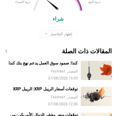
ذروة البيع
ذروة الشراء
شراء
إظهار التفاصيل
المقالات ذات الصلة
كندا: صمود سوق العمل يدعم نهج بنك كندا
الحذر - NBC
المصدر
Fxstreet
15:09 07/08/2026
توقعات أسعار الريبل XRP: الريبل XRP
يقترب من دعم حرج عند 1.00 دولار
المصدر
Fxstreet
12:30 07/08/2026
توقعات سعر مؤشر الدولار الأمريكي: من