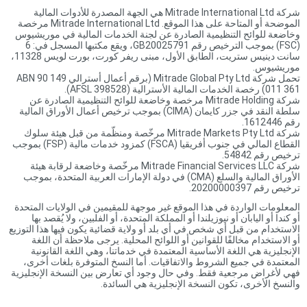
شركة Mitrade International Ltd هي الجهة المصدرة للأدوات المالية
الموضحة أو المتاحة على هذا الموقع. Mitrade International Ltd مرخصة
وخاضعة للوائح التنظيمية الصادرة عن لجنة الخدمات المالية في موريشيوس
(FSC) بموجب الترخيص رقم GB20025791، ويقع مكتبها المسجل في: 6
سانت دينيس ستريت، الطابق الأول، مبنى ريفر كورت، بورت لويس 11328،
موريشيوس.
تحمل شركة Mitrade Global Pty Ltd (برقم أعمال أسترالي ABN 90 149
011 361) رخصة الخدمات المالية الأسترالية (AFSL 398528).
شركة Mitrade Holding مرخصة وخاضعة للوائح التنظيمية الصادرة عن
سلطة النقد في جزر كايمان (CIMA) بموجب ترخيص أعمال الأوراق المالية
رقم 1612446.
شركة Mitrade Markets Pty Ltd مرخّصة ومنظّمة من قبل هيئة سلوك
القطاع المالي في جنوب أفريقيا (FSCA) كمزود خدمات مالية (FSP) بموجب
ترخيص رقم 54842.
شركة Mitrade Financial Services LLC مرخّصة وخاضعة لرقابة هيئة
الأوراق المالية والسلع (CMA) في دولة الإمارات العربية المتحدة، بموجب
ترخيص رقم 20200000397.
المعلومات الواردة في هذا الموقع غير موجهة للمقيمين في الولايات المتحدة
أو كندا أو اليابان أو نيوزيلندا أو المملكة المتحدة، أو الفلبين، ولا يُقصد بها
الاستخدام من قبل أي شخص في أي بلد أو ولاية قضائية يكون فيها هذا التوزيع
أو الاستخدام مخالفًا للقوانين أو اللوائح المحلية. يرجى ملاحظة أن اللغة
الإنجليزية هي اللغة الأساسية المعتمدة في خدماتنا، وهي اللغة القانونية
المعتمدة في جميع الشروط والاتفاقيات. أما النسخ المتوفرة بلغات أخرى،
فهي لأغراض مرجعية فقط. وفي حال وجود أي تعارض بين النسخة الإنجليزية
والنسخ الأخرى، تكون النسخة الإنجليزية هي السائدة.