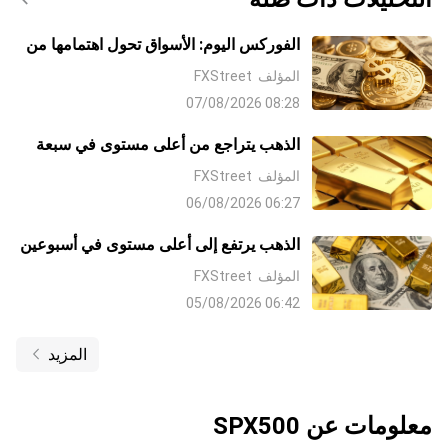
الفوركس اليوم: الأسواق تحول اهتمامها من
الشرق الأوسط إلى بيانات الوظائف غير
المؤلف
FXStreet
الزراعية NFP
08:28 07/08/2026
الذهب يتراجع من أعلى مستوى في سبعة
أسابيع مع صعوبة الثيران في إيجاد قبول
المؤلف
FXStreet
فوق 4300 دولار
06:27 06/08/2026
الذهب يرتفع إلى أعلى مستوى في أسبوعين
مع تراجع الدولار على آمال التوصل إلى
المؤلف
FXStreet
اتفاق مع إيران وتراجع رهانات رفع معدلات
06:42 05/08/2026
الفائدة من جانب البنك الاحتياطي الفيدرالي
Fed
المزيد
معلومات عن
SPX500