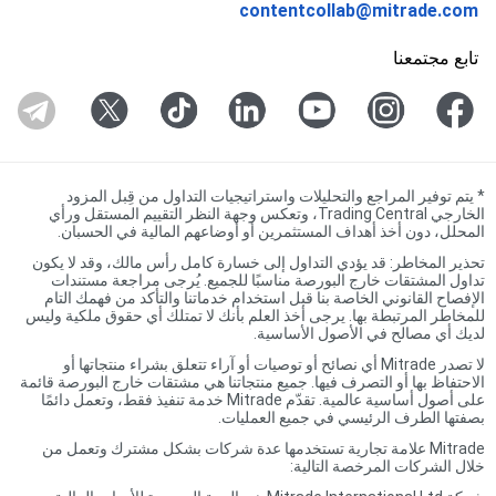
contentcollab@mitrade.com
تابع مجتمعنا
*
يتم توفير المراجع والتحليلات واستراتيجيات التداول من قِبل المزود
الخارجي Trading Central، وتعكس وجهة النظر التقييم المستقل ورأي
المحلل، دون أخذ أهداف المستثمرين أو أوضاعهم المالية في الحسبان.
تحذير المخاطر: قد يؤدي التداول إلى خسارة كامل رأس مالك، وقد لا يكون
تداول المشتقات خارج البورصة مناسبًا للجميع. يُرجى مراجعة مستندات
الإفصاح القانوني الخاصة بنا قبل استخدام خدماتنا والتأكد من فهمك التام
للمخاطر المرتبطة بها. يرجى أخذ العلم بأنك لا تمتلك أي حقوق ملكية وليس
لديك أي مصالح في الأصول الأساسية.
لا تصدر Mitrade أي نصائح أو توصيات أو آراء تتعلق بشراء منتجاتها أو
الاحتفاظ بها أو التصرف فيها. جميع منتجاتنا هي مشتقات خارج البورصة قائمة
على أصول أساسية عالمية. تقدّم Mitrade خدمة تنفيذ فقط، وتعمل دائمًا
بصفتها الطرف الرئيسي في جميع العمليات.
Mitrade علامة تجارية تستخدمها عدة شركات بشكل مشترك وتعمل من
خلال الشركات المرخصة التالية: