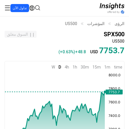
تداول الآن
الرؤى
المؤشرات
US500
SPX500
السوق مغلق
US500
7753.7
(
+0.63%
)
+48.8
USD
W
D
4h
1h
30m
15m
1m
time