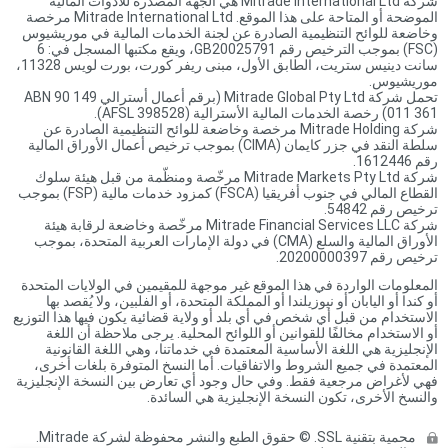
شركة Mitrade International Ltd هي الجهة المصدرة للأدوات المالية
الموضحة أو المتاحة على هذا الموقع. Mitrade International Ltd مرخصة
وخاضعة للوائح التنظيمية الصادرة عن لجنة الخدمات المالية في موريشيوس
(FSC) بموجب الترخيص رقم GB20025791، ويقع مكتبها المسجل في: 6
سانت دينيس ستريت، الطابق الأول، مبنى ريفر كورت، بورت لويس 11328،
موريشيوس.
تحمل شركة Mitrade Global Pty Ltd (برقم أعمال أسترالي ABN 90 149
011 361) رخصة الخدمات المالية الأسترالية (AFSL 398528).
شركة Mitrade Holding مرخصة وخاضعة للوائح التنظيمية الصادرة عن
سلطة النقد في جزر كايمان (CIMA) بموجب ترخيص أعمال الأوراق المالية
رقم 1612446.
شركة Mitrade Markets Pty Ltd مرخّصة ومنظّمة من قبل هيئة سلوك
القطاع المالي في جنوب أفريقيا (FSCA) كمزود خدمات مالية (FSP) بموجب
ترخيص رقم 54842.
شركة Mitrade Financial Services LLC مرخّصة وخاضعة لرقابة هيئة
الأوراق المالية والسلع (CMA) في دولة الإمارات العربية المتحدة، بموجب
ترخيص رقم 20200000397.
المعلومات الواردة في هذا الموقع غير موجهة للمقيمين في الولايات المتحدة
أو كندا أو اليابان أو نيوزيلندا أو المملكة المتحدة، أو الفلبين، ولا يُقصد بها
الاستخدام من قبل أي شخص في أي بلد أو ولاية قضائية يكون فيها هذا التوزيع
أو الاستخدام مخالفًا للقوانين أو اللوائح المحلية. يرجى ملاحظة أن اللغة
الإنجليزية هي اللغة الأساسية المعتمدة في خدماتنا، وهي اللغة القانونية
المعتمدة في جميع الشروط والاتفاقيات. أما النسخ المتوفرة بلغات أخرى،
فهي لأغراض مرجعية فقط. وفي حال وجود أي تعارض بين النسخة الإنجليزية
والنسخ الأخرى، تكون النسخة الإنجليزية هي السائدة.
محمية بتقنية SSL. © حقوق الطبع والنشر محفوظة لشركة Mitrade.