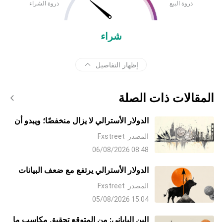
ذروة البيع
ذروة الشراء
شراء
إظهار التفاصيل
المقالات ذات الصلة
الدولار الأسترالي لا يزال منخفضًا؛ ويبدو أن
الهبوط محدود مع ضغط المخاوف المالية
المصدر
Fxstreet
على الين
08:48 06/08/2026
الدولار الأسترالي يرتفع مع ضعف البيانات
الأمريكية وتحسن معنويات الرغبة في
المصدر
Fxstreet
المخاطرة يضغطان على الدولار الأمريكي
15:04 05/08/2026
الين الياباني: من المتوقع تحقيق مكاسب ما