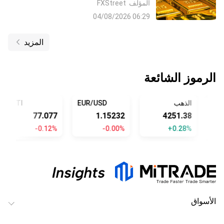
المؤلف
FXStreet
الاحتياطي الفيدرالي Fed وعدم اليقين بشأن
06:29 04/08/2026
إيران للدولار الملاذ الآمن
المزيد
الرموز الشائعة
ي
الذهب
EUR/USD
WTI
77.075
1.15232
4251.38
-0.12%
-0.00%
+0.28%
الأسواق