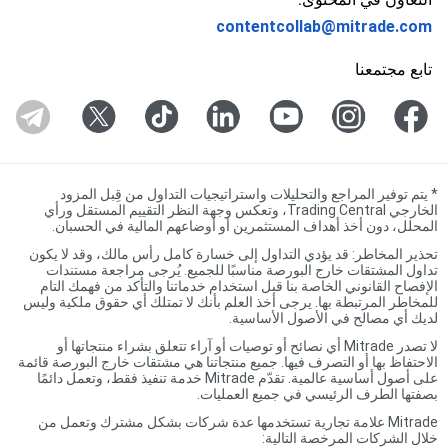
contentcollab@mitrade.com
تابع مجتمعنا
*
يتم توفير المراجع والتحليلات واستراتيجيات التداول من قِبل المزود
الخارجي Trading Central، وتعكس وجهة النظر التقييم المستقل ورأي
المحلل، دون أخذ أهداف المستثمرين أو أوضاعهم المالية في الحسبان.
تحذير المخاطر: قد يؤدي التداول إلى خسارة كامل رأس مالك، وقد لا يكون
تداول المشتقات خارج البورصة مناسبًا للجميع. يُرجى مراجعة مستندات
الإفصاح القانوني الخاصة بنا قبل استخدام خدماتنا والتأكد من فهمك التام
للمخاطر المرتبطة بها. يرجى أخذ العلم بأنك لا تمتلك أي حقوق ملكية وليس
لديك أي مصالح في الأصول الأساسية.
لا تصدر Mitrade أي نصائح أو توصيات أو آراء تتعلق بشراء منتجاتها أو
الاحتفاظ بها أو التصرف فيها. جميع منتجاتنا هي مشتقات خارج البورصة قائمة
على أصول أساسية عالمية. تقدّم Mitrade خدمة تنفيذ فقط، وتعمل دائمًا
بصفتها الطرف الرئيسي في جميع العمليات.
Mitrade علامة تجارية تستخدمها عدة شركات بشكل مشترك وتعمل من
خلال الشركات المرخصة التالية: