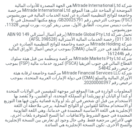
شركة Mitrade International Ltd هي الجهة المصدرة للأدوات المالية
الموضحة أو المتاحة على هذا الموقع. Mitrade International Ltd مرخصة
وخاضعة للوائح التنظيمية الصادرة عن لجنة الخدمات المالية في موريشيوس
(FSC) بموجب الترخيص رقم GB20025791، ويقع مكتبها المسجل في: 6
سانت دينيس ستريت، الطابق الأول، مبنى ريفر كورت، بورت لويس 11328،
موريشيوس.
تحمل شركة Mitrade Global Pty Ltd (برقم أعمال أسترالي ABN 90 149
011 361) رخصة الخدمات المالية الأسترالية (AFSL 398528).
شركة Mitrade Holding مرخصة وخاضعة للوائح التنظيمية الصادرة عن
سلطة النقد في جزر كايمان (CIMA) بموجب ترخيص أعمال الأوراق المالية
رقم 1612446.
شركة Mitrade Markets Pty Ltd مرخّصة ومنظّمة من قبل هيئة سلوك
القطاع المالي في جنوب أفريقيا (FSCA) كمزود خدمات مالية (FSP) بموجب
ترخيص رقم 54842.
شركة Mitrade Financial Services LLC مرخّصة وخاضعة لرقابة هيئة
الأوراق المالية والسلع (CMA) في دولة الإمارات العربية المتحدة، بموجب
ترخيص رقم 20200000397.
المعلومات الواردة في هذا الموقع غير موجهة للمقيمين في الولايات المتحدة
أو كندا أو اليابان أو نيوزيلندا أو المملكة المتحدة، أو الفلبين، ولا يُقصد بها
الاستخدام من قبل أي شخص في أي بلد أو ولاية قضائية يكون فيها هذا التوزيع
أو الاستخدام مخالفًا للقوانين أو اللوائح المحلية. يرجى ملاحظة أن اللغة
الإنجليزية هي اللغة الأساسية المعتمدة في خدماتنا، وهي اللغة القانونية
المعتمدة في جميع الشروط والاتفاقيات. أما النسخ المتوفرة بلغات أخرى،
فهي لأغراض مرجعية فقط. وفي حال وجود أي تعارض بين النسخة الإنجليزية
والنسخ الأخرى، تكون النسخة الإنجليزية هي السائدة.