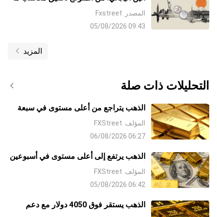
دام دون 160.00 مقابل الدولار الأمريكي –
المصدر
Fxstreet
UOB
09:43 05/08/2026
المزيد
التحليلات ذات صلة
الذهب يتراجع من أعلى مستوى في سبعة
أسابيع مع صعوبة الثيران في إيجاد قبول
المؤلف
FXStreet
فوق 4300 دولار
06:27 06/08/2026
الذهب يرتفع إلى أعلى مستوى في أسبوعين
مع تراجع الدولار على آمال التوصل إلى
المؤلف
FXStreet
اتفاق مع إيران وتراجع رهانات رفع معدلات
06:42 05/08/2026
الفائدة من جانب البنك الاحتياطي الفيدرالي
Fed
الذهب يستقر فوق 4050 دولار مع دعم
رهانات رفع الفائدة من جانب البنك