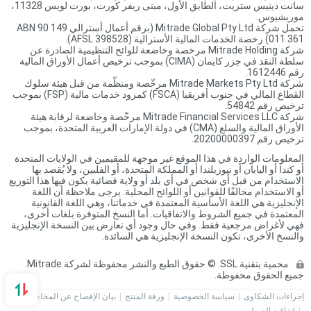
سانت دينيس ستريت، الطابق الأول، مبنى ريفر كورت، بورت لويس 11328،
موريشيوس.
تحمل شركة Mitrade Global Pty Ltd (برقم أعمال أسترالي ABN 90 149
011 361) رخصة الخدمات المالية الأسترالية (AFSL 398528).
شركة Mitrade Holding مرخصة وخاضعة للوائح التنظيمية الصادرة عن
سلطة النقد في جزر كايمان (CIMA) بموجب ترخيص أعمال الأوراق المالية
رقم 1612446.
شركة Mitrade Markets Pty Ltd مرخّصة ومنظّمة من قبل هيئة سلوك
القطاع المالي في جنوب أفريقيا (FSCA) كمزود خدمات مالية (FSP) بموجب
ترخيص رقم 54842.
شركة Mitrade Financial Services LLC مرخّصة وخاضعة لرقابة هيئة
الأوراق المالية والسلع (CMA) في دولة الإمارات العربية المتحدة، بموجب
ترخيص رقم 20200000397.
المعلومات الواردة في هذا الموقع غير موجهة للمقيمين في الولايات المتحدة
أو كندا أو اليابان أو نيوزيلندا أو المملكة المتحدة، أو الفلبين، ولا يُقصد بها
الاستخدام من قبل أي شخص في أي بلد أو ولاية قضائية يكون فيها هذا التوزيع
أو الاستخدام مخالفًا للقوانين أو اللوائح المحلية. يرجى ملاحظة أن اللغة
الإنجليزية هي اللغة الأساسية المعتمدة في خدماتنا، وهي اللغة القانونية
المعتمدة في جميع الشروط والاتفاقيات. أما النسخ المتوفرة بلغات أخرى،
فهي لأغراض مرجعية فقط. وفي حال وجود أي تعارض بين النسخة الإنجليزية
والنسخ الأخرى، تكون النسخة الإنجليزية هي السائدة.
محمية بتقنية SSL. © حقوق الطبع والنشر محفوظة لشركة Mitrade.
جميع الحقوق محفوظة.
إجراءات الشكاوى
سياسة الخصوصية
ورقة المنتج
بيان الإفصاح عن المخاطر