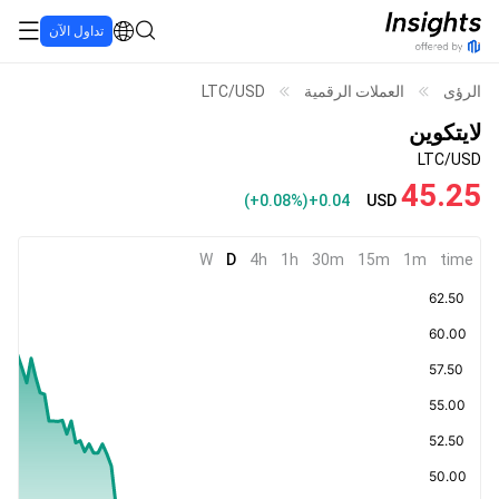
تداول الآن
الرؤى
العملات الرقمية
LTC/USD
لايتكوين
LTC/USD
45.25
(
+0.08%
)
+0.04
USD
W
D
4h
1h
30m
15m
1m
time