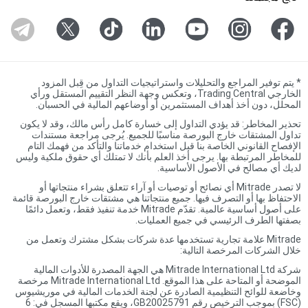
*
يتم توفير المراجع والتحليلات واستراتيجيات التداول من قِبل المزود
الخارجي Trading Central، وتعكس وجهة النظر التقييم المستقل ورأي
المحلل، دون أخذ أهداف المستثمرين أو أوضاعهم المالية في الحسبان.
تحذير المخاطر: قد يؤدي التداول إلى خسارة كامل رأس مالك، وقد لا يكون
تداول المشتقات خارج البورصة مناسبًا للجميع. يُرجى مراجعة مستندات
الإفصاح القانوني الخاصة بنا قبل استخدام خدماتنا والتأكد من فهمك التام
للمخاطر المرتبطة بها. يرجى أخذ العلم بأنك لا تمتلك أي حقوق ملكية وليس
لديك أي مصالح في الأصول الأساسية.
لا تصدر Mitrade أي نصائح أو توصيات أو آراء تتعلق بشراء منتجاتها أو
الاحتفاظ بها أو التصرف فيها. جميع منتجاتنا هي مشتقات خارج البورصة قائمة
على أصول أساسية عالمية. تقدّم Mitrade خدمة تنفيذ فقط، وتعمل دائمًا
بصفتها الطرف الرئيسي في جميع العمليات.
Mitrade علامة تجارية تستخدمها عدة شركات بشكل مشترك وتعمل من
خلال الشركات المرخصة التالية:
شركة Mitrade International Ltd هي الجهة المصدرة للأدوات المالية
الموضحة أو المتاحة على هذا الموقع. Mitrade International Ltd مرخصة
وخاضعة للوائح التنظيمية الصادرة عن لجنة الخدمات المالية في موريشيوس
(FSC) بموجب الترخيص رقم GB20025791، ويقع مكتبها المسجل في: 6