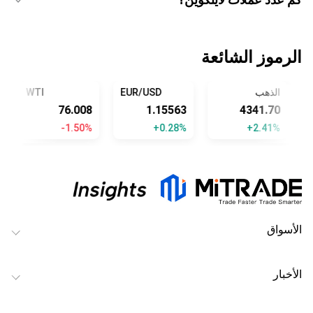
الرموز الشائعة
الذهب
EUR/USD
WTI
1
76.008
1.15563
4341.70
%
-1.50%
+0.28%
+2.41%
الأسواق
الأخبار