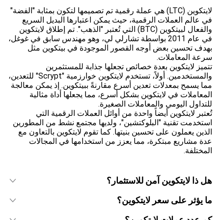
لايتكوين (LTC) هي عملة رقمية تم تصميمها لتكون بمثابة "الفضة"
في عالم العملات الرقمية، حيث يمكن اعتبارها البديل السريع
والفعال لبيتكوين (BTC) التي تُعتبر "الذهب". تم إطلاق لايتكوين
في عام 2011 بواسطة تشارلي لي، وهو مهندس سابق في غوغل،
بهدف تحسين بعض أوجه القصور الموجودة في بيتكوين مثل
سرعة المعاملات.
تتميز لايتكوين بعدة خصائص تجعلها جذابة للمستثمرين
والمستخدمين. أولاً، تستخدم لايتكوين خوارزمية "Scrypt" للتعدين،
مما يسمح بمعدلات تعدين أسرع مقارنةً ببيتكوين. إذ يمكن معالجة
المعاملات في لايتكوين بشكل أسرع، مما يجعلها أداة مثالية
للتداول اليومي والمعاملات الصغيرة.
تُعتبر لايتكوين أيضاً واحدة من أوائل العملات الرقمية التي
استخدمت تقنية "البلوكتشين"، ولديها مجتمع نشط من المطورين
الذين يعملون على تحسين بنيتها. كما تقوم لايتكوين بالتعاون مع
عدة مشاريع مبتكرة، مما يعزز من استخدامها في المجالات
المختلفة.
هل ذا لايتكوين آمن للاستثمار؟
ما يؤثر على سعر لايتكوين؟
كم عدد عملات لايتكوين؟