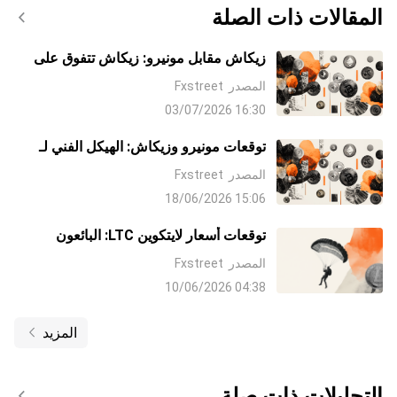
المقالات ذات الصلة
زيكاش مقابل مونيرو: زيكاش تتفوق على
مونيرو رغم تباطؤ الطلب في قطاع التجزئة
المصدر
Fxstreet
16:30 03/07/2026
توقعات مونيرو وزيكاش: الهيكل الفني لـ
XMR و ZEC يضعف
المصدر
Fxstreet
15:06 18/06/2026
توقعات أسعار لايتكوين LTC: البائعون
يشددون قبضتهم، يترقبون تحركًا دون 40
المصدر
Fxstreet
دولارًا
04:38 10/06/2026
المزيد
التحليلات ذات صلة