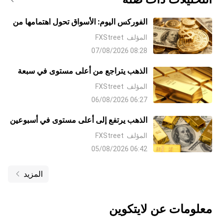
الفوركس اليوم: الأسواق تحول اهتمامها من
الشرق الأوسط إلى بيانات الوظائف غير
المؤلف
FXStreet
الزراعية NFP
08:28 07/08/2026
الذهب يتراجع من أعلى مستوى في سبعة
أسابيع مع صعوبة الثيران في إيجاد قبول
المؤلف
FXStreet
فوق 4300 دولار
06:27 06/08/2026
الذهب يرتفع إلى أعلى مستوى في أسبوعين
مع تراجع الدولار على آمال التوصل إلى
المؤلف
FXStreet
اتفاق مع إيران وتراجع رهانات رفع معدلات
06:42 05/08/2026
الفائدة من جانب البنك الاحتياطي الفيدرالي
Fed
المزيد
معلومات عن
لايتكوين