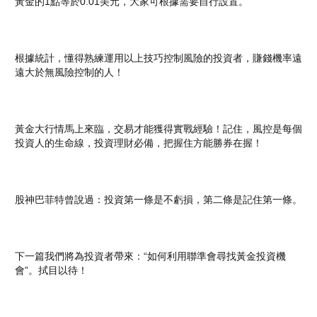
黃金的1點等於0.01美元，大家可根據需要自行設置。
根據統計，懂得熟練運用以上技巧控制風險的投資者，賺錢機率遠
遠大於無風險控制的人！
黃金大行情馬上來臨，交易才能獲得實戰經驗！記住，風控是每個
投資人的生命線，投資理財必備，把握住方能勝券在握！
股神巴菲特曾說過：投資第一條是不虧損，第二條是記住第一條。
下一篇我們將為投資者帶來：“如何利用聯準會尋找黃金投資機
會”。拭目以待！