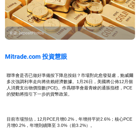
來源
:
DepositPhotos
Mitrade.com 投資慧眼
聯準會是否已做好準備按下降息按鈕？市場對此愈發疑慮，鮑威爾
多次強調利率走向將依賴經濟數據。1月26日，美國將公佈12月個
人消費支出物價指數(PCE)。作爲聯準會最青睞的通脹指標，PCE
的變動將指引下一步的貨幣政策。
目前市場預估，12月PCE月增0.2%，年增持平於2.6%；核心PCE
月增0.2%，年增則續降至 3.0%（前3.2%）。