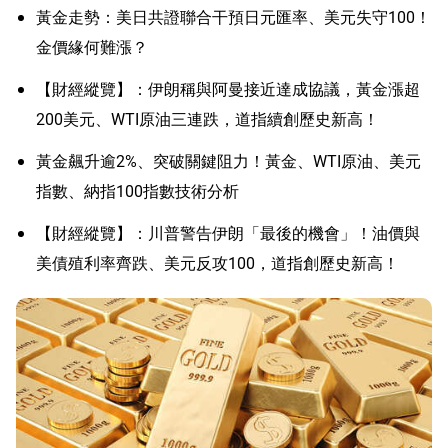
黃金走勢：美日共證聯合干預日元匯率、美元失守100！
金價緣何難漲？
【財經縱覽】：伊朗稱與阿曼接近達成協議，黃金漲超
200美元、WTI原油三連跌，道指續創歷史新高！
黃金飆升逾2%、突破關鍵阻力！黃金、WTI原油、美元
指數、納指100指數技術分析
【財經縱覽】：川普警告伊朗「最後的機會」！油價與
美債殖利率齊跌、美元反攻100，道指創歷史新高！