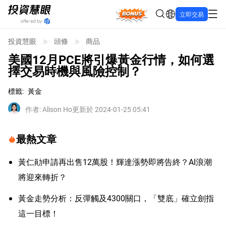
Bonus
立即交易
投資慧眼
頭條
商品
美國12月PCE將引爆黃金行情，如何選
擇交易時機與風險控制？
標籤
:
黃金
作者
:
Alison Ho
更新於 2024-01-25 05:41
最熱文章
黃仁勛申請再出售12萬股！輝達漲勢即將告終？AI浪潮
將迎來轉折？
黃金走勢分析：反彈觸及4300關口，「雙底」確立劍指
這一目標！