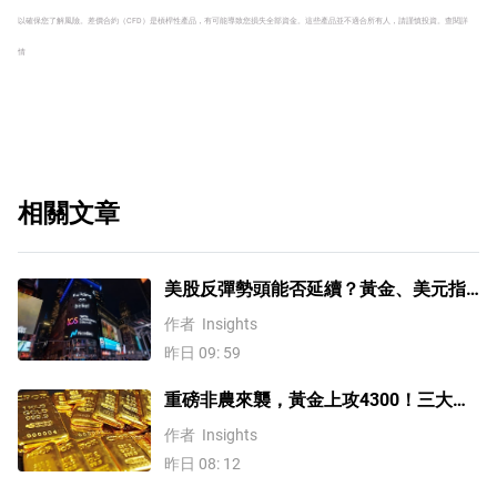
以確保您了解風險。
差價合約（CFD）是槓桿性產品，有可能導致您損失全部資金。這些產品並不適合所有人，請謹慎投資。
查閱詳
情
相關文章
美股反彈勢頭能否延續？黃金、美元指
數、費半指數、納指100技術分析
作者
Insights
昨日 09: 59
重磅非農來襲，黃金上攻4300！三大因
素預示金價升勢有望延續
作者
Insights
昨日 08: 12