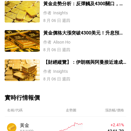
黃金走勢分析：反彈觸及4300關口，
「雙底」確立劍指這一目標！
作者
Insights
8 月 06 日 週四
黃金價格大漲突破4300美元！升息預期
降溫疊加央行購金，未來持續漲？
作者
Alison Ho
8 月 06 日 週四
【財經縱覽】：伊朗稱與阿曼接近達成
協議，黃金漲超200美元、WTI原油三連
作者
Insights
跌，道指續創歷史新高！
8 月 06 日 週四
實時行情報價
名稱/代碼
走勢圖
漲跌幅/價格
黃金
+2.41%