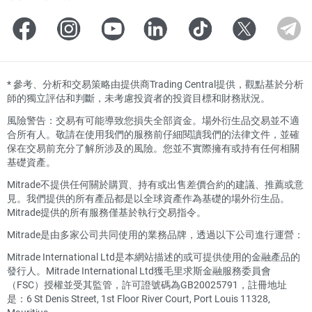
*
參考、分析和交易策略由提供商Trading Central提供，觀點基於分析
師的獨立評估和判斷，未考慮投資者的投資目標和財務狀況。
風險警告：交易有可能導致您損失全部資金。場外衍生品交易並不適
合所有人。敬請在使用我們的服務前仔細閱讀我們的法律文件，並確
保在交易前充分了解所涉及的風險。您並不實際擁有或持有任何相關
基礎資產。
Mitrade不提供任何關於購買、持有或出售差價合約的建議、推薦或意
見。我們提供的所有產品都是以全球資產作為基礎的場外衍生品。
Mitrade提供的所有服務僅基於執行交易指令。
Mitrade是由多家公司共同使用的業務品牌，透過以下公司進行運營：
Mitrade International Ltd是本網站描述的或可提供使用的金融產品的
發行人。Mitrade International Ltd獲毛里求斯金融服務委員會
（FSC）授權並受其監管，許可證號碼為GB20025791，註冊地址
是：6 St Denis Street, 1st Floor River Court, Port Louis 11328,