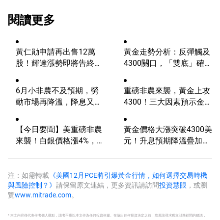
閱讀更多
黃仁勛申請再出售12萬
黃金走勢分析：反彈觸及
股！輝達漲勢即將告終？
4300關口，「雙底」確立
AI浪潮將迎來轉折？
劍指這一目標！
6月小非農不及預期，勞
重磅非農來襲，黃金上攻
動市場再降溫，降息又邁
4300！三大因素預示金價
進一步？
升勢有望延續
【今日要聞】美重磅非農
黃金價格大漲突破4300美
來襲！白銀價格漲4%，
元！升息預期降溫疊加央
黃金創一個多月新高
行購金，未來持續漲？
注：如需轉載
《美國12月PCE將引爆黃金行情，如何選擇交易時機
與風險控制？》
請保留原文連結，更多資訊請訪問
投資慧眼
，或瀏
覽
www.mitrade.com
。
* 本文內容僅代表作者個人觀點，讀者不應以本文作為任何投資依據。在做出任何投資決定之前，您應該尋求獨立財務顧問的建議，