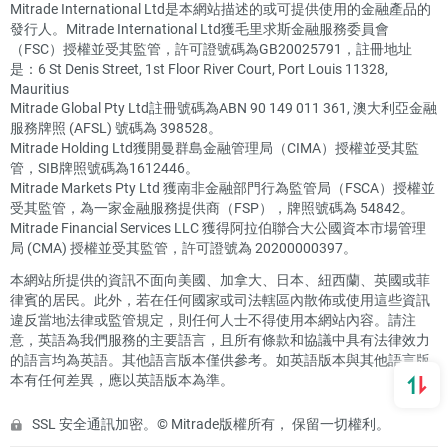
Mitrade International Ltd是本網站描述的或可提供使用的金融產品的
發行人。Mitrade International Ltd獲毛里求斯金融服務委員會
（FSC）授權並受其監管，許可證號碼為GB20025791，註冊地址
是：6 St Denis Street, 1st Floor River Court, Port Louis 11328,
Mauritius
Mitrade Global Pty Ltd註冊號碼為ABN 90 149 011 361, 澳大利亞金融
服務牌照 (AFSL) 號碼為 398528。
Mitrade Holding Ltd獲開曼群島金融管理局（CIMA）授權並受其監
管，SIB牌照號碼為1612446。
Mitrade Markets Pty Ltd 獲南非金融部門行為監管局（FSCA）授權並
受其監管，為一家金融服務提供商（FSP），牌照號碼為 54842。
Mitrade Financial Services LLC 獲得阿拉伯聯合大公國資本市場管理
局 (CMA) 授權並受其監管，許可證號為 20200000397。
本網站所提供的資訊不面向美國、加拿大、日本、紐西蘭、英國或菲
律賓的居民。此外，若在任何國家或司法轄區內散佈或使用這些資訊
違反當地法律或監管規定，則任何人士不得使用本網站內容。請注
意，英語為我們服務的主要語言，且所有條款和協議中具有法律效力
的語言均為英語。其他語言版本僅供參考。如英語版本與其他語言版
本有任何差異，應以英語版本為準。
SSL 安全通訊加密。© Mitrade版權所有， 保留一切權利。