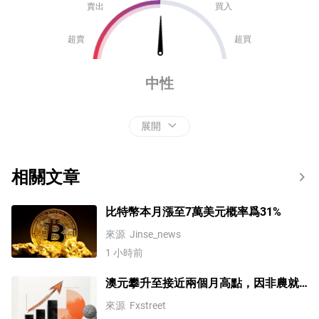
賣出
買入
超賣
超買
中性
展開
相關文章
比特幣本月漲至7萬美元概率爲31%
來源
Jinse_news
1 小時前
澳元攀升至接近兩個月高點，因非農就
業數據轉為負值
來源
Fxstreet