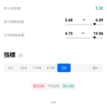
5.52
昨日收盤價
5.68
6.09
當日價格範圍
4.75
19.06
52周價格範圍
指標
5分
30分
1小時
4小時
日k
週k
賣出
(
4
)
中性
(
4
)
買入
(
4
)
中性