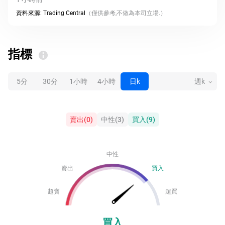
資料來源:
Trading Central
（
僅供參考,不做為本司立場.
）
指標
5分
30分
1小時
4小時
日k
週k
賣出
(
0
)
中性
(
3
)
買入
(
9
)
中性
賣出
買入
超賣
超買
買入