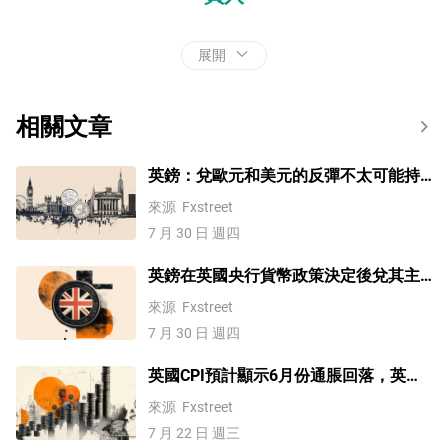
展開
相關文章
英鎊：兌歐元和美元的反彈不太可能持
續 – 道明證券
來源
Fxstreet
7 月 30 日 週四
英鎊在英國央行貨幣政策決定後兌其主
要貨幣下跌
來源
Fxstreet
7 月 30 日 週四
英國CPI預計顯示6月份通脹回落，英鎊/
美元未能突破5月高點
來源
Fxstreet
7 月 22 日 週三