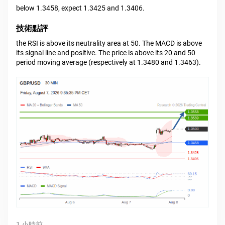
below 1.3458, expect 1.3425 and 1.3406.
技術點評
the RSI is above its neutrality area at 50. The MACD is above
its signal line and positive. The price is above its 20 and 50
period moving average (respectively at 1.3480 and 1.3463).
1 小時前