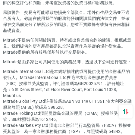
師的獨立評估和判斷，未考慮投資者的投資目標和財務狀況。
風險警告：交易有可能導致您損失全部資金。場外衍生品交易並不適
合所有人。敬請在使用我們的服務前仔細閱讀我們的法律文件，並確
保在交易前充分了解所涉及的風險。您並不實際擁有或持有任何相關
基礎資產。
Mitrade不提供任何關於購買、持有或出售差價合約的建議、推薦或意
見。我們提供的所有產品都是以全球資產作為基礎的場外衍生品。
Mitrade提供的所有服務僅基於執行交易指令。
Mitrade是由多家公司共同使用的業務品牌，透過以下公司進行運營：
Mitrade International Ltd是本網站描述的或可提供使用的金融產品的
發行人。Mitrade International Ltd獲毛里求斯金融服務委員會
（FSC）授權並受其監管，許可證號碼為GB20025791，註冊地址
是：6 St Denis Street, 1st Floor River Court, Port Louis 11328,
Mauritius
Mitrade Global Pty Ltd註冊號碼為ABN 90 149 011 361, 澳大利亞金融
服務牌照 (AFSL) 號碼為 398528。
Mitrade Holding Ltd獲開曼群島金融管理局（CIMA）授權並受其監
管，SIB牌照號碼為1612446。
Mitrade Markets Pty Ltd 獲南非金融部門行為監管局（FSCA）授權並
受其監管，為一家金融服務提供商（FSP），牌照號碼為 54842。