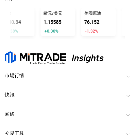
黃金
歐元/美元
美國原油
美元/
4340.34
1.15585
76.152
157.7
+2.38%
+0.30%
-1.32%
-0.42
市場行情
快訊
頭條
交易工具