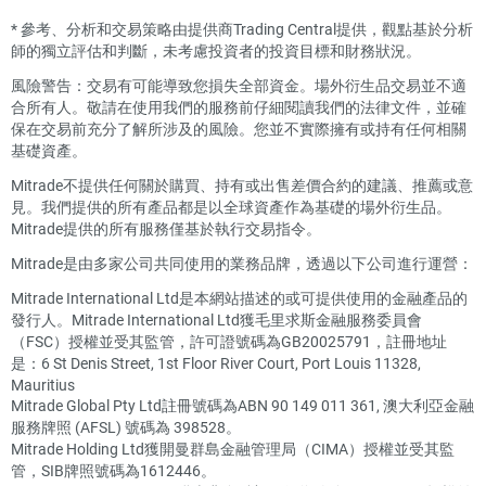
*
參考、分析和交易策略由提供商Trading Central提供，觀點基於分析
師的獨立評估和判斷，未考慮投資者的投資目標和財務狀況。
風險警告：交易有可能導致您損失全部資金。場外衍生品交易並不適
合所有人。敬請在使用我們的服務前仔細閱讀我們的法律文件，並確
保在交易前充分了解所涉及的風險。您並不實際擁有或持有任何相關
基礎資產。
Mitrade不提供任何關於購買、持有或出售差價合約的建議、推薦或意
見。我們提供的所有產品都是以全球資產作為基礎的場外衍生品。
Mitrade提供的所有服務僅基於執行交易指令。
Mitrade是由多家公司共同使用的業務品牌，透過以下公司進行運營：
Mitrade International Ltd是本網站描述的或可提供使用的金融產品的
發行人。Mitrade International Ltd獲毛里求斯金融服務委員會
（FSC）授權並受其監管，許可證號碼為GB20025791，註冊地址
是：6 St Denis Street, 1st Floor River Court, Port Louis 11328,
Mauritius
Mitrade Global Pty Ltd註冊號碼為ABN 90 149 011 361, 澳大利亞金融
服務牌照 (AFSL) 號碼為 398528。
Mitrade Holding Ltd獲開曼群島金融管理局（CIMA）授權並受其監
管，SIB牌照號碼為1612446。