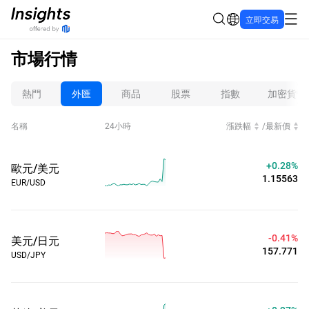
立即交易
市場行情
熱門
外匯
商品
股票
指數
加密貨幣
名稱
24小時
漲跌幅
/
最新價
+0.28%
歐元/美元
1.15563
EUR/USD
-0.41%
美元/日元
157.771
USD/JPY