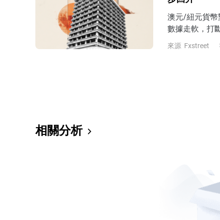
澳元/紐元貨
數據走軟，打
2013年4月
來源
Fxstreet
相關分析