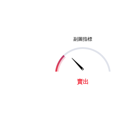
副圖指標
賣出