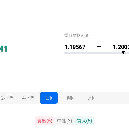
當日價格範圍
41
1.19567
1.200
2小時
4小時
日k
週k
月k
賣出
(
5
)
中性
(
3
)
買入
(
5
)