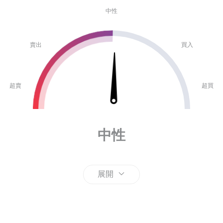
中性
賣出
買入
超賣
超買
中性
展開