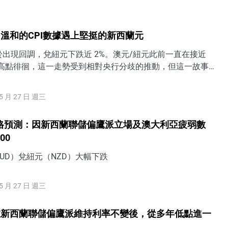
溫和的CPI數據遇上堅挺的新西蘭元
出現回調，兌紐元下跌近 2%。澳元/紐元此前一直在接近
的代際高點徘徊，這一走勢受到相對央行分歧的推動，但這一故事
過火。
5 月 27 日 週三
格預測：因新西蘭聯儲偏鷹派立場及澳大利亞疲弱數
00
UD）兌紐元（NZD）大幅下跌
5 月 27 日 週三
在新西蘭聯儲偏鷹派維持利率不變後，從多年低點進一