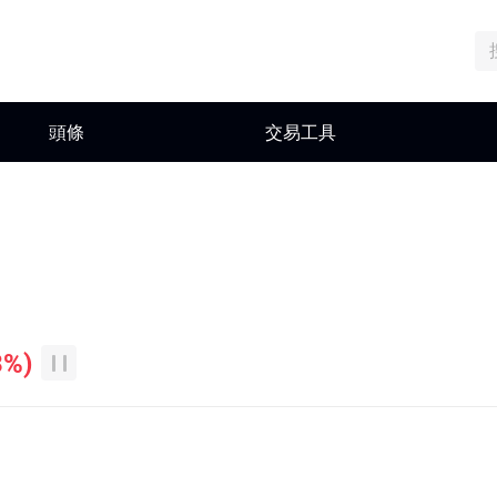
頭條
交易工具
3%
)