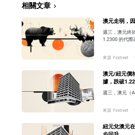
相關文章
澳元走弱，因
週三，澳元終於
1.2300 
始終顯得有些
來源
Fxstreet
澳元/紐元價
據，跌破1.22
週三，澳元（A
來源
Fxstreet
紐元兌澳元
步回升