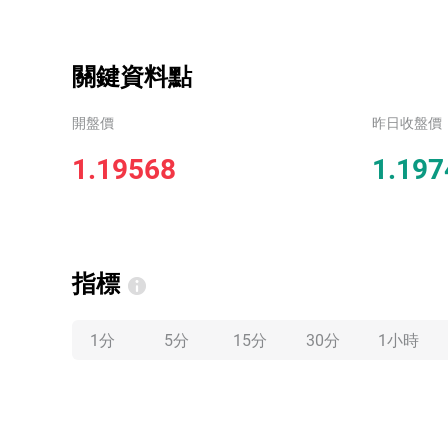
關鍵資料點
開盤價
昨日收盤價
1.19568
1.197
指標
1分
5分
15分
30分
1小時